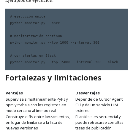
Ejemplos de ejecución:
# ejecución única

python monitor.py --once

# monitorización continua

python monitor.py --top 1000 --interval 300

# con alertas en Slack

python monitor.py --top 15000 --interval 300 --slack
Fortalezas y limitaciones
Ventajas
Desventajas
Supervisa simultáneamente PyPI y
Depende de Cursor Agent
npm y trabaja con los registros en
CLI y de un servicio LLM
modo cercano al tiempo real
externo
Construye diffs entre lanzamientos,
El análisis es secuencial y
en lugar de limitarse a la lista de
puede retrasarse con altas
nuevas versiones
tasas de publicación