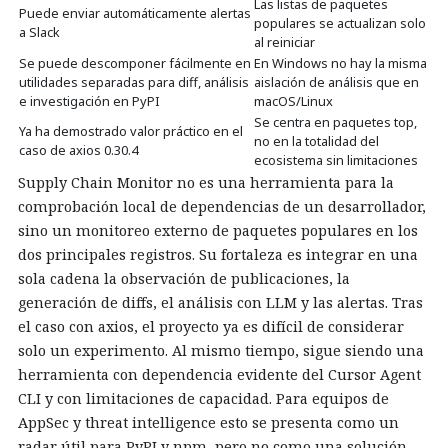
Las listas de paquetes
Puede enviar automáticamente alertas
populares se actualizan solo
a Slack
al reiniciar
Se puede descomponer fácilmente en
En Windows no hay la misma
utilidades separadas para diff, análisis
aislación de análisis que en
e investigación en PyPI
macOS/Linux
Se centra en paquetes top,
Ya ha demostrado valor práctico en el
no en la totalidad del
caso de axios 0.30.4
ecosistema sin limitaciones
Supply Chain Monitor no es una herramienta para la
comprobación local de dependencias de un desarrollador,
sino un monitoreo externo de paquetes populares en los
dos principales registros. Su fortaleza es integrar en una
sola cadena la observación de publicaciones, la
generación de diffs, el análisis con LLM y las alertas. Tras
el caso con axios, el proyecto ya es difícil de considerar
solo un experimento. Al mismo tiempo, sigue siendo una
herramienta con dependencia evidente del Cursor Agent
CLI y con limitaciones de capacidad. Para equipos de
AppSec y threat intelligence esto se presenta como un
radar útil para PyPI y npm, pero no como una solución