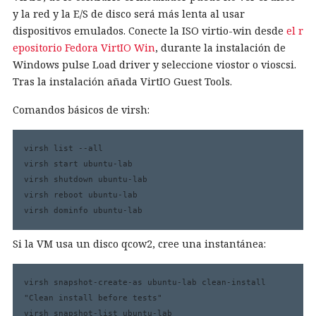
y la red y la E/S de disco será más lenta al usar
dispositivos emulados. Conecte la ISO virtio-win desde
el r
epositorio Fedora VirtIO Win
, durante la instalación de
Windows pulse Load driver y seleccione viostor o vioscsi.
Tras la instalación añada VirtIO Guest Tools.
Comandos básicos de virsh:
virsh list --all

virsh start ubuntu-lab

virsh shutdown ubuntu-lab

virsh reboot ubuntu-lab

virsh dominfo ubuntu-lab
Si la VM usa un disco qcow2, cree una instantánea:
virsh snapshot-create-as ubuntu-lab clean-install 
"Clean install before tests"

virsh snapshot-list ubuntu-lab