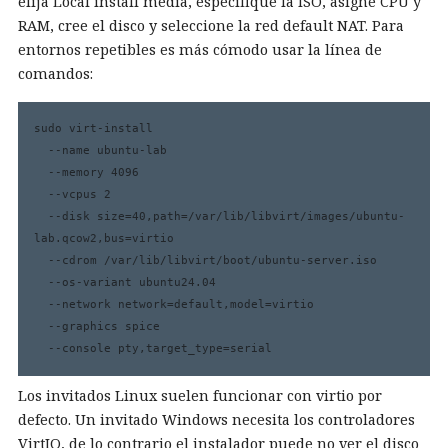
elija Local install media, especifique la ISO, asigne CPU y
RAM, cree el disco y seleccione la red default NAT. Para
entornos repetibles es más cómodo usar la línea de
comandos:
sudo virt-install 

  --name ubuntu-lab 

  --memory 4096 

  --vcpus 2 

  --disk size=40,path=/var/lib/libvirt/images/ubuntu-
lab.qcow2,bus=virtio 

  --cdrom /var/lib/libvirt/boot/ubuntu-server.iso 

  --os-variant ubuntu24.04 

  --network network=default,model=virtio 

  --graphics spice 

  --console pty,target_type=serial
Los invitados Linux suelen funcionar con virtio por
defecto. Un invitado Windows necesita los controladores
VirtIO, de lo contrario el instalador puede no ver el disco