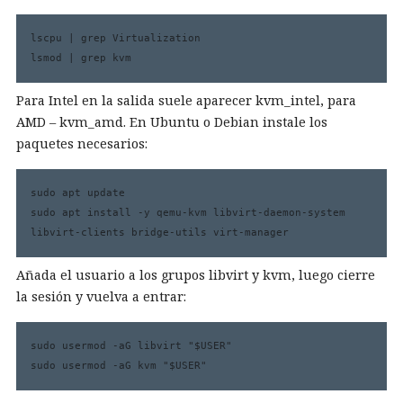
lscpu | grep Virtualization

lsmod | grep kvm
Para Intel en la salida suele aparecer kvm_intel, para
AMD – kvm_amd. En Ubuntu o Debian instale los
paquetes necesarios:
sudo apt update

sudo apt install -y qemu-kvm libvirt-daemon-system 
libvirt-clients bridge-utils virt-manager
Añada el usuario a los grupos libvirt y kvm, luego cierre
la sesión y vuelva a entrar:
sudo usermod -aG libvirt "$USER"

sudo usermod -aG kvm "$USER"