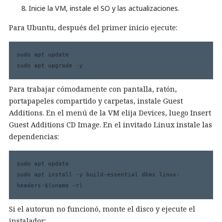
Inicie la VM, instale el SO y las actualizaciones.
Para Ubuntu, después del primer inicio ejecute:
sudo apt update

sudo apt upgrade -y
Para trabajar cómodamente con pantalla, ratón,
portapapeles compartido y carpetas, instale Guest
Additions. En el menú de la VM elija Devices, luego Insert
Guest Additions CD Image. En el invitado Linux instale las
dependencias:
sudo apt update

sudo apt install -y build-essential dkms linux-
headers-$(uname -r)
Si el autorun no funcionó, monte el disco y ejecute el
instalador: