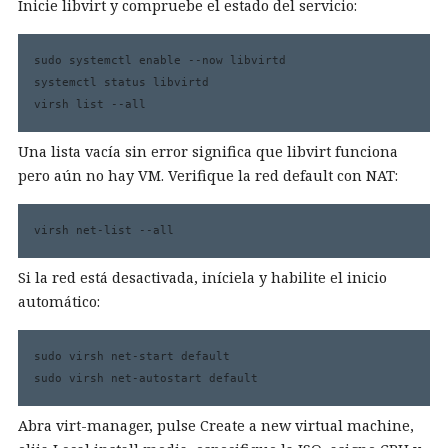
Inicie libvirt y compruebe el estado del servicio:
sudo systemctl enable --now libvirtd

systemctl status libvirtd

virsh list --all
Una lista vacía sin error significa que libvirt funciona
pero aún no hay VM. Verifique la red default con NAT:
virsh net-list --all
Si la red está desactivada, iníciela y habilite el inicio
automático:
sudo virsh net-start default

sudo virsh net-autostart default
Abra virt-manager, pulse Create a new virtual machine,