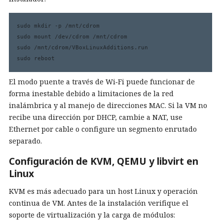
sudo mkdir -p /mnt/cdrom

sudo mount /dev/cdrom /mnt/cdrom

sudo /mnt/cdrom/VBoxLinuxAdditions.run

sudo reboot
El modo puente a través de Wi‑Fi puede funcionar de
forma inestable debido a limitaciones de la red
inalámbrica y al manejo de direcciones MAC. Si la VM no
recibe una dirección por DHCP, cambie a NAT, use
Ethernet por cable o configure un segmento enrutado
separado.
Configuración de KVM, QEMU y libvirt en
Linux
KVM es más adecuado para un host Linux y operación
continua de VM. Antes de la instalación verifique el
soporte de virtualización y la carga de módulos: