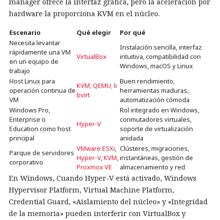
manager ofrece la interfaz gráfica, pero la aceleración por
hardware la proporciona KVM en el núcleo.
Escenario
Qué elegir
Por qué
Necesita levantar
Instalación sencilla, interfaz
rápidamente una VM
VirtualBox
intuitiva, compatibilidad con
en un equipo de
Windows, macOS y Linux
trabajo
Host Linux para
Buen rendimiento,
KVM, QEMU, li
operación continua de
herramientas maduras,
bvirt
VM
automatización cómoda
Windows Pro,
Rol integrado en Windows,
Enterprise o
conmutadores virtuales,
Hyper-V
Education como host
soporte de virtualización
principal
anidada
VMware ESXi
,
Clústeres, migraciones,
Parque de servidores
Hyper-V
,
KVM
,
instantáneas, gestión de
corporativo
Proxmox VE
almacenamiento y red
En Windows, Cuando Hyper-V está activado, Windows
Hypervisor Platform, Virtual Machine Platform,
Credential Guard, «Aislamiento del núcleo» y «Integridad
de la memoria» pueden interferir con VirtualBox y