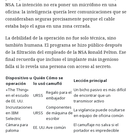
NSA. La intención no era poner un micrófono en una
oficina: la inteligencia quería leer comunicaciones que se
consideraban seguras precisamente porque el cable
estaba bajo el agua en una zona cerrada.
La debilidad de la operación no fue solo técnica, sino
también humana. El programa se hizo público después
de la filtración del empleado de la NSA Ronald Pelton. Ese
final recuerda que incluso el implante más ingenioso
falla si lo revela una persona con acceso al secreto.
Dispositivo u
Quién
Cómo se
Lección principal
operación
lo usó
camufló
«The Thing»
Un bicho pasivo es más difícil
Regalo para el
en el escudo
URSS
de encontrar que un
embajador
de EE. UU.
transmisor activo
Incrustaciones
Componentes
La vigilancia puede ocultarse
en IBM
URSS
de máquina de
en equipo de oficina común
Selectric
escribir
Cámara para
El camuflaje no salva si el
EE. UU.
Ave común
paloma
portador es impredecible