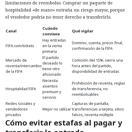
limitaciones de reembolso. Comprar un paquete de
hospitalidad «de mano» entraña un riesgo mayor, porque
el vendedor podría no tener derecho a transferirlo.
Cuándo
Canal
Qué vigilar
conviene
Hay entradas
Dominio, cuenta, precio final,
FIFA.com/tickets
en la venta
confirmación de la FIFA
primaria
El partido
Mercado de
Comisión del 15%, cierre una
deseado lo
reventa/intercambio
hora antes del partido,
tiene otro
de la FIFA
disponibilidad de entradas
aficionado
Necesita
Prohibición de reventa, reglas
asientos
Hospitalidad FIFA
de transferencia, no
premium y
reembolsables
servicio
Redes sociales y
Capturas de pantalla,
vendedores
Mejor no utilizar
transferencias a tarjeta, sitios
privados
falsos, reventa múltiple
Cómo evitar estafas al pagar y