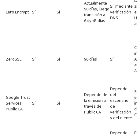
L
Actualmente
Sí, mediante
s
90 días, luego
Let’s Encrypt
Sí
Sí
verificación
e
transición a
DNS
H
64 y 45 días
a
C
i
ZeroSSL
Sí
Sí
90 días
Sí
A
a
A
Depende
S
Depende de
del
Google Trust
e
la emisión a
escenario
Services
Sí
Sí
i
través de
de
Public CA
d
Public CA
verificación
C
y del cliente
Depende
P