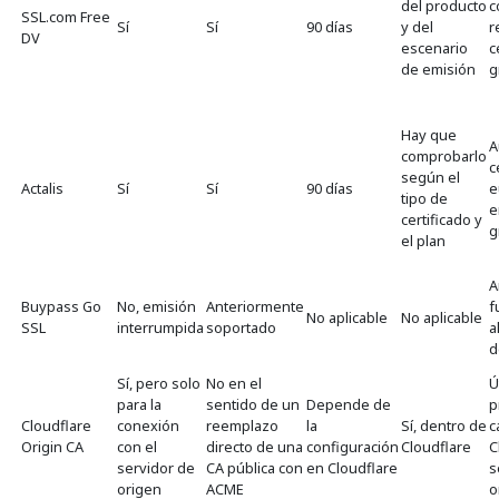
del producto
c
SSL.com Free
Sí
Sí
90 días
y del
r
DV
escenario
c
de emisión
g
Hay que
A
comprobarlo
c
según el
Actalis
Sí
Sí
90 días
e
tipo de
e
certificado y
g
el plan
A
Buypass Go
No, emisión
Anteriormente
f
No aplicable
No aplicable
SSL
interrumpida
soportado
a
d
Sí, pero solo
No en el
Ú
para la
sentido de un
Depende de
p
Cloudflare
conexión
reemplazo
la
Sí, dentro de
c
Origin CA
con el
directo de una
configuración
Cloudflare
C
servidor de
CA pública con
en Cloudflare
s
origen
ACME
o