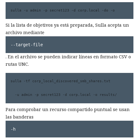
sulla -u admin -p secret123 -d corp.local -do -o
Si la lista de objetivos ya está preparada, Sulla acepta un
archivo mediante
--target-file
. En el archivo se pueden indicar líneas en formato CSV o
rutas UNC.
sulla -tf corp_local_discovered_smb_shares.txt 

  -u admin -p secret123 -d corp.local -o results/
Para comprobar un recurso compartido puntual se usan
las banderas
-h