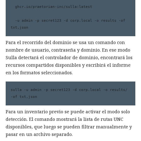
  ghcr.io/praetorian-inc/sulla:latest 

  -u admin -p secret123 -d corp.local -o results -of 
txt,json
Para el recorrido del dominio se usa un comando con
nombre de usuario, contraseña y dominio. En ese modo
Sulla detectará el controlador de dominio, encontrará los
recursos compartidos disponibles y escribirá el informe
en los formatos seleccionados.
sulla -u admin -p secret123 -d corp.local -o results/ 
-of txt,json
Para un inventario previo se puede activar el modo solo
detección. El comando mostrará la lista de rutas UNC
disponibles, que luego se pueden filtrar manualmente y
pasar en un archivo separado.