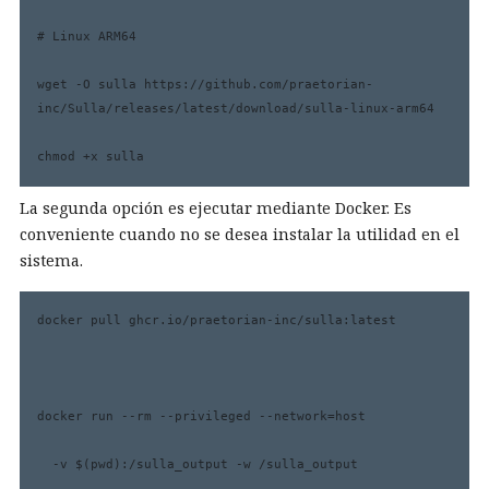
# Linux ARM64

wget -O sulla https://github.com/praetorian-
inc/Sulla/releases/latest/download/sulla-linux-arm64

chmod +x sulla
La segunda opción es ejecutar mediante Docker. Es
conveniente cuando no se desea instalar la utilidad en el
sistema.
docker pull ghcr.io/praetorian-inc/sulla:latest

docker run --rm --privileged --network=host 

  -v $(pwd):/sulla_output -w /sulla_output 
