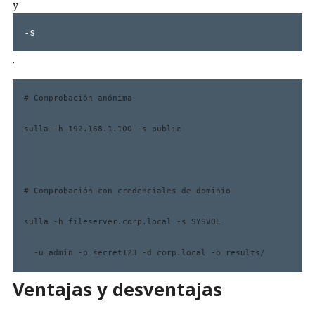
y
-s
.
# Comprobación anónima

sulla -h 192.168.1.100 -s public

# Comprobación con credenciales de dominio

sulla -h fileserver.corp.local -s SYSVOL 

  -u admin -p secret123 -d corp.local -o results/
Ventajas y desventajas