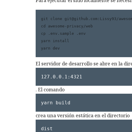
Para ejecutar el sitio localmente se necesi
git clone git@github.com:Lissy93/awesom
cd awesome-privacy/web

cp .env.sample .env

yarn install

yarn dev
El servidor de desarrollo se abre en la dir
127.0.0.1:4321
. El comando
yarn build
crea una versión estática en el directorio
dist