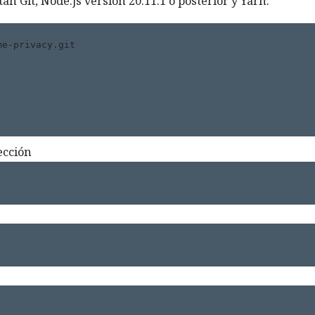
tan Git, Node.js versión 20.11.1 o posterior y Yarn:
e-privacy.git

ección