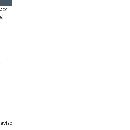
lace
el
l
 aviso