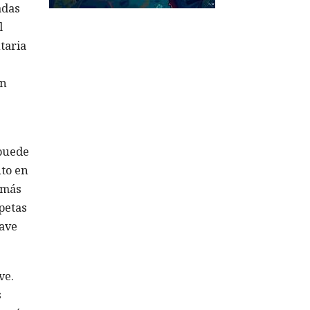
adas
l
taria
in
 puede
nto en
 más
petas
lave
ve.
s