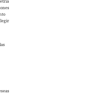
etría
iones
nto
legir
las
deseas