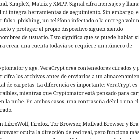
gnal, SimpleX, Matrix y XMPP. Signal cifra mensajes y llam
d ni integra herramientas de seguimiento. Sin embargo, e
r falso, phishing, un teléfono infectado o la entrega volun
ntacto y proteger el propio dispositivo siguen siendo
 nombres de usuario. Esto significa que se puede hablar s
para crear una cuenta todavía se requiere un número de
yptomator y age. VeraCrypt crea contenedores cifrados y
r cifra los archivos antes de enviarlos a un almacenamie
al de carpetas. La diferencia es importante: VeraCrypt es
traíbles, mientras que Cryptomator está pensado para car
en la nube. En ambos casos, una contraseña débil o una c
frado.
 LibreWolf, Firefox, Tor Browser, Mullvad Browser y Bra
rowser oculta la dirección de red real, pero funciona má