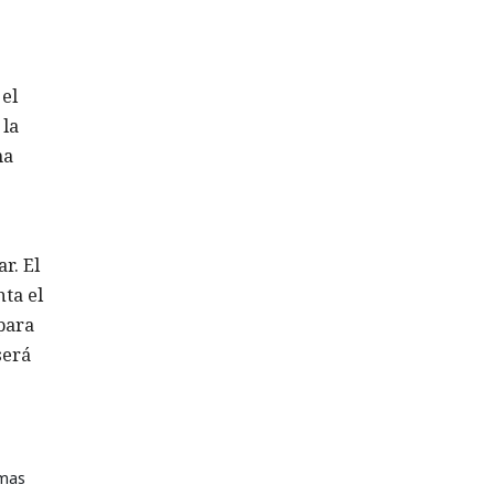
 el
 la
ma
r. El
nta el
para
será
rmas