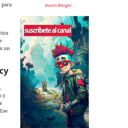
a para
Room Bloger
tiza
e
en un
cy
,
s y
s
 Ese