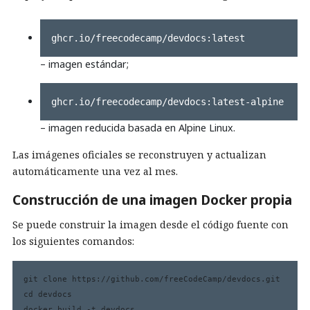
ghcr.io/freecodecamp/devdocs:latest
– imagen estándar;
ghcr.io/freecodecamp/devdocs:latest-alpine
– imagen reducida basada en Alpine Linux.
Las imágenes oficiales se reconstruyen y actualizan
automáticamente una vez al mes.
Construcción de una imagen Docker propia
Se puede construir la imagen desde el código fuente con
los siguientes comandos:
git clone https://github.com/freeCodeCamp/devdocs.git

cd devdocs

docker build -t devdocs . 
