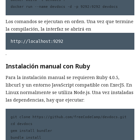
docker run --name devdocs -d -p 9292:9292 devdocs
Los comandos se ejecutan en orden. Una vez que termine
la compilación, la interfaz se abrirá en
http://localhost:9292
.
Instalación manual con Ruby
Para la instalación manual se requieren Ruby 4.0.5,
libcurl y un entorno JavaScript compatible con ExecJS. En
Linux normalmente se utiliza Node.js. Una vez instaladas
las dependencias, hay que ejecutar:
git clone https://github.com/freeCodeCamp/devdocs.git

cd devdocs

gem install bundler

bundle install
