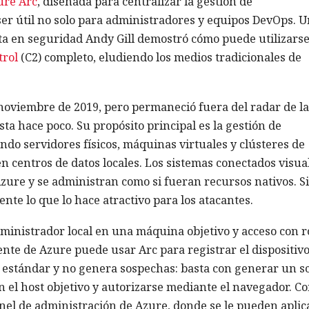
ure Arc
, diseñada para centralizar la gestión de
ser útil no solo para administradores y equipos DevOps. 
sta en seguridad Andy Gill demostró cómo puede utilizars
trol
(C2) completo, eludiendo los medios tradicionales de
 noviembre de 2019, pero permaneció fuera del radar de la
ta hace poco. Su propósito principal es la gestión de
ndo servidores físicos, máquinas virtuales y clústeres de
 centros de datos locales. Los sistemas conectados visual
zure y se administran como si fueran recursos nativos. S
nte lo que lo hace atractivo para los atacantes.
inistrador local en una máquina objetivo y acceso con r
nte de Azure puede usar Arc para registrar el dispositivo
s estándar y no genera sospechas: basta con generar un sc
en el host objetivo y autorizarse mediante el navegador. C
panel de administración de Azure, donde se le pueden aplic