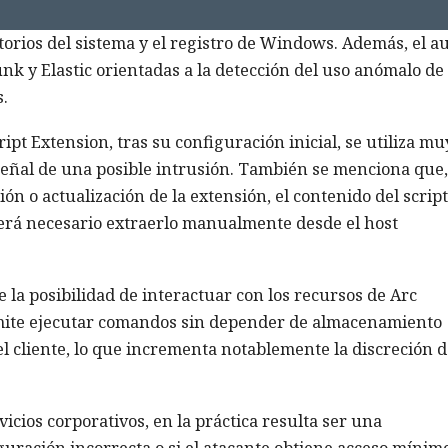
ctorios del sistema y el registro de Windows. Además, el a
k y Elastic orientadas a la detección del uso anómalo de
.
pt Extension, tras su configuración inicial, se utiliza mu
señal de una posible intrusión. También se menciona que,
n o actualización de la extensión, el contenido del script
será necesario extraerlo manualmente desde el host
 la posibilidad de interactuar con los recursos de Arc
mite ejecutar comandos sin depender de almacenamiento
el cliente, lo que incrementa notablemente la discreción d
icios corporativos, en la práctica resulta ser una
guración incorrecta o si el atacante obtiene acceso mínimo