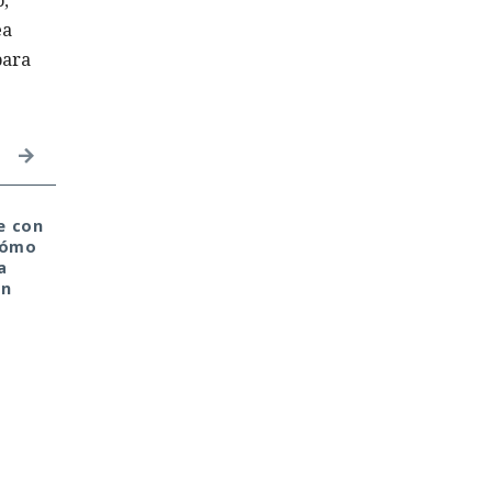
ea
para
e con
«Solo quería ganar un
Microsoft llama a
 Cómo
dinero extra» — un
todos: Bloqueen
a
militar contó cómo
PowerShell y la
en
vendió a su patria por
ejecución de scripts
cine gratis
ft Defender
instante.