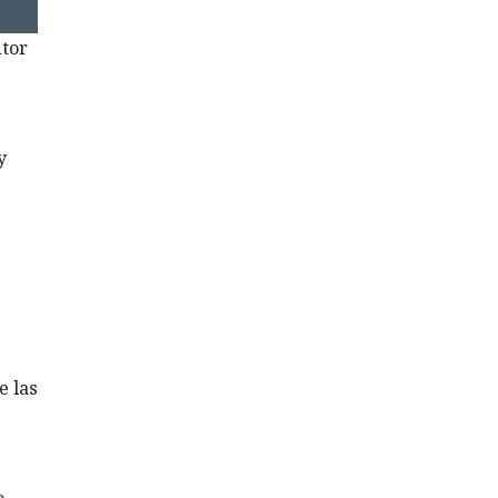
utor
y
e las
,