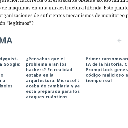
to de máquinas en una infraestructura híbrida. Esto plant
 organizaciones de suficientes mecanismos de monitoreo 
ión “legítimos”?
EMA
Nyquist-
¿Pensabas que el
Primer ransomwar
a Google:
problema eran los
IA de la historia.
hackers? En realidad
PromptLock gener
mo
estaba en la
código malicioso 
i a
arquitectura. Microsoft
tiempo real
íxeles
acaba de cambiarla y ya
está preparada para los
ataques cuánticos
s del desastre: Microso
rsionadores en el último 