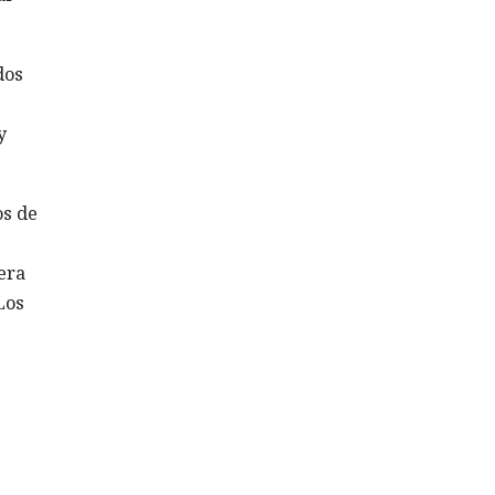
dos
y
os de
era
Los