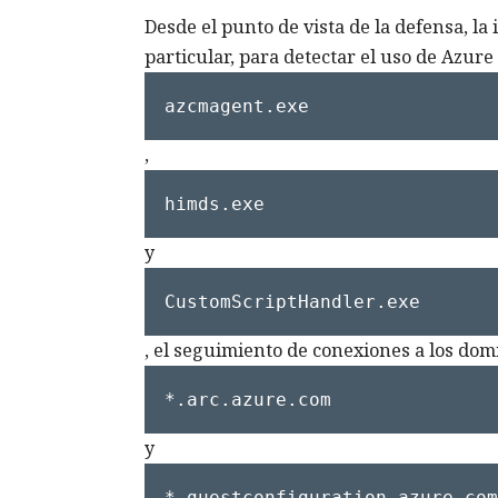
Desde el punto de vista de la defensa, l
particular, para detectar el uso de Azure
azcmagent.exe
,
himds.exe
y
CustomScriptHandler.exe
, el seguimiento de conexiones a los dom
*.arc.azure.com
y
*.guestconfiguration.azure.com