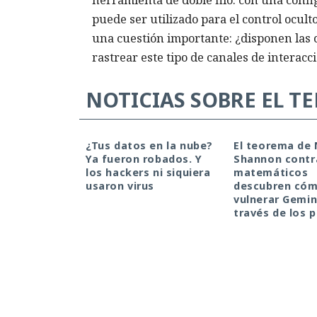
puede ser utilizado para el control ocul
una cuestión importante: ¿disponen las
rastrear este tipo de canales de interacc
NOTICIAS SOBRE EL T
¿Tus datos en la nube?
El teorema de 
Ya fueron robados. Y
Shannon contr
los hackers ni siquiera
matemáticos
usaron virus
descubren có
vulnerar Gemin
través de los p
128 segundos ante
detuvo a los exto