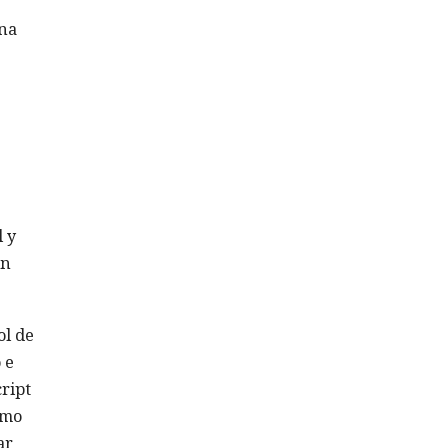
Una
e
 y
in
ol de
 e
ript
omo
ar