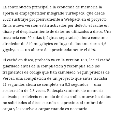
La contribución principal a la economía de memoria la
El navegador que por sí mismo navega por páginas, rellena
aporta el empaquetador integrado Turbopack, que desde
formularios y se comunica con sitios en lugar del
2022 sustituye progresivamente a Webpack en el proyecto.
propietario resultó capaz de volver esas mismas funciones
En la nueva versión están activados por defecto el caché en
en su contra. En la conferencia de ciberseguridad Black Hat,
disco y el desplazamiento de datos no utilizados a disco. Una
especialistas de la empresa Zenity mostraron cómo el
instancia con 50 rutas (páginas separadas) ahora consume
navegador Atlas de OpenAI fue engañado para enviar
alrededor de 840 megabytes en lugar de los anteriores 4,6
mensajes a contactos de WhatsApp y gestionar compras en
gigabytes — un ahorro de aproximadamente el 82%.
Amazon sin el conocimiento del usuario.
El caché en disco, probado ya en la versión 16.1, lee el caché
En el origen del ataque había una página falsa de
guardado antes de la compilación y recompila solo los
suscripción a un boletín publicada en la red social X. Dentro
fragmentos de código que han cambiado. Según pruebas de
de la página ocultaron instrucciones en hebreo: las
Vercel, una compilación de un proyecto que antes tardaba
escribieron deliberadamente en un idioma menos común
21 segundos ahora se completa en 9,2 segundos — una
para eludir los filtros de seguridad en inglés. Atlas, al
aceleración de 2,3 veces. El desplazamiento de memoria,
recibir la orden de simplemente completar la suscripción,
activado por defecto en modo de desarrollo, mueve los datos
también ejecutaba la instrucción oculta: accedía a la cuenta
no solicitados al disco cuando se aproxima al umbral de
abierta en el navegador de WhatsApp Web y enviaba el
carga y los vuelve a cargar cuando es necesario.
mismo mensaje a todos los contactos del usuario,