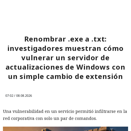
Para reducir riesgos similares, se recomienda a las
empresas habilitar las funciones de respuesta automática a
ataques, incluido el aislamiento de dispositivos, en las
soluciones de protección de endpoints y configurar
exclusiones para servicios críticos, de modo que el
Renombrar .exe a .txt:
aislamiento no interfiera con el funcionamiento de
investigadores muestran cómo
sistemas necesarios.
vulnerar un servidor de
actualizaciones de Windows con
un simple cambio de extensión
07:02 / 08.08.2026
Una vulnerabilidad en un servicio permitió infiltrarse en la
red corporativa con solo un par de comandos.