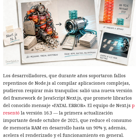
en marketplaces y mandó spam
a todos tus contactos
13:36 / 07.08.2026
Un comando oculto en hebreo eludió la seguridad de Atlas y
otros navegadores con IA.
Los desarrolladores, que durante años soportaron fallos
repentinos de Node.js al compilar aplicaciones complejas,
pudieron respirar más tranquilos: salió una nueva versión
del framework de JavaScript Next.js, que promete librarlos
del conocido mensaje «FATAL ERROR». El equipo de Next.js
p
resentó
la versión 16.3 — la primera actualización
importante desde octubre de 2025, que reduce el consumo
de memoria RAM en desarrollo hasta un 90% y, además,
acelera el renderizado y el funcionamiento en general.