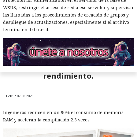
Protection for Authentication en el servidor de la base de
WSUS, restringir el acceso de red a ese servidor y supervisar
las llamadas a los procedimientos de creación de grupos y
despliegue de actualizaciones, especialmente si el archivo
termina en .txt o .esd.
Era demasiado pronto para dar
por muerto a Next.js: la versión
16.3 pulveriza los récords de
rendimiento.
12:01 / 07.08.2026
¿Dejaste que un agente de IA se
Ingenieros reducen en un 90% el consumo de memoria
encargara de tu rutina diaria?
RAM y aceleran la compilación 2,3 veces.
Ya vació tus cuentas comprando