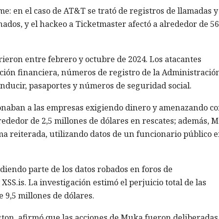
me: en el caso de AT&T se trató de registros de llamadas y
ados, y el hackeo a Ticketmaster afectó a alrededor de 5
rieron entre febrero y octubre de 2024. Los atacantes
ción financiera, números de registro de la Administració
conducir, pasaportes y números de seguridad social.
sionaban a las empresas exigiendo dinero y amenazando c
lrededor de 2,5 millones de dólares en rescates; además, 
a reiterada, utilizando datos de un funcionario público 
diendo parte de los datos robados en foros de
S.is. La investigación estimó el perjuicio total de las
9,5 millones de dólares.
gton, afirmó que las acciones de Muka fueron deliberadas