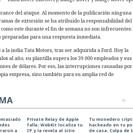
alcance del ataque. Al momento de la publicación ninguna
amas de extorsión se ha atribuido la responsabilidad del
 como este durante el fin de semana no son infrecuentes:
 preparadas para una respuesta inmediata.
 la india Tata Motors, tras ser adquirida a Ford. Hoy la
s al año, su plantilla supera los 39 000 empleados y sus
ones de dólares. Por eso, las interrupciones causadas por 
ropia empresa, sino también para su amplia red de
EMA
emasiado
Private Relay de Apple
Tu monedero cript
redes
falla: WebKit localiza tu
hackeado en tu por
raron a
IP y la revela al sitio
de casa. Culpa de l