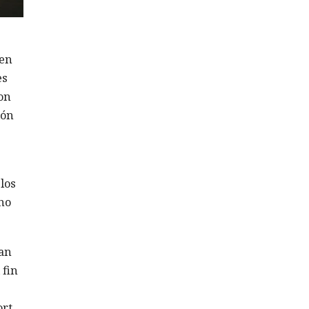
 en
es
ron
ión
los
no
ían
 fin
rt.