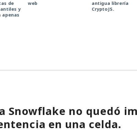
tas de
web
antigua librería
antiles y
CryptoJS.
n apenas
 a Snowflake no quedó im
entencia en una celda.