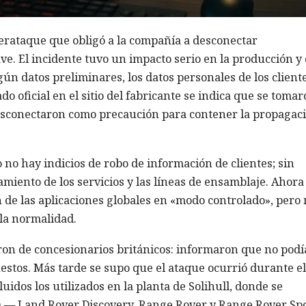
erataque que obligó a la compañía a desconectar
e. El incidente tuvo un impacto serio en la producción y
gún datos preliminares, los datos personales de los client
 oficial en el sitio del fabricante se indica que se toma
desconectaron como precaución para contener la propagac
no hay indicios de robo de información de clientes; sin
miento de los servicios y las líneas de ensamblaje. Ahora 
n de las aplicaciones globales en «modo controlado», pero 
 la normalidad.
eron de concesionarios británicos: informaron que no pod
estos. Más tarde se supo que el ataque ocurrió durante el
uidos los utilizados en la planta de Solihull, donde se
a — Land Rover Discovery, Range Rover y Range Rover Spo