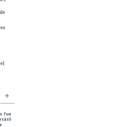
 de
 es
el
o fue
Una prueba de
Seis años bajo la lupa:
tátil
inteligencia artificial se
un fallo del kernel de
a
convirtió en un
Linux expuso a usuari