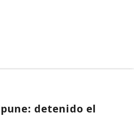
ciberataque real: un
del sistema anónimo
agente creó
Tails
identidades falsas y
arremetió contra
GitHub
pune: detenido el