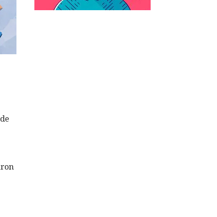
 de
aron