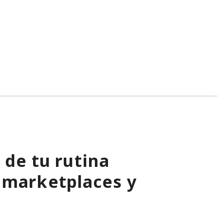
marketplaces y mandó
spam a todos tus
contactos
 de tu rutina
 marketplaces y