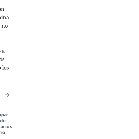
ón.
hina
y no
 a
os
 los
upa:
¿Dejaste que un agente
El sonado hackeo a
 de
de IA se encargara de
Snowflake no quedó
arios
tu rutina diaria? Ya
impune: detenido el
mo
vació tus cuentas
autor, ya espera
comprando en
sentencia en una celda