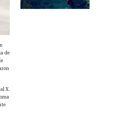
en
ia de
de
azon
al X.
ioma
nte