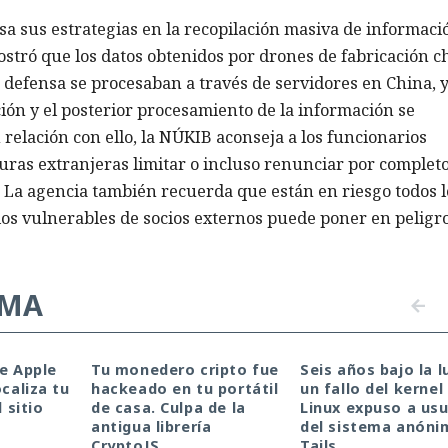
a sus estrategias en la recopilación masiva de informaci
ostró que los datos obtenidos por drones de fabricación c
 defensa se procesaban a través de servidores en China, 
ción y el posterior procesamiento de la información se
relación con ello, la NÚKIB aconseja a los funcionarios
uras extranjeras limitar o incluso renunciar por completo
 La agencia también recuerda que están en riesgo todos l
cios vulnerables de socios externos puede poner en peligro
EMA
de Apple
Tu monedero cripto fue
Seis años bajo la l
ocaliza tu
hackeado en tu portátil
un fallo del kernel
l sitio
de casa. Culpa de la
Linux expuso a usu
antigua librería
del sistema anóni
CryptoJS.
Tails