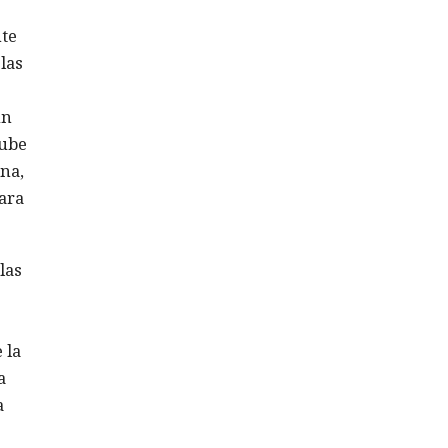
nte
las
ún
nube
na,
para
las
 la
a
a