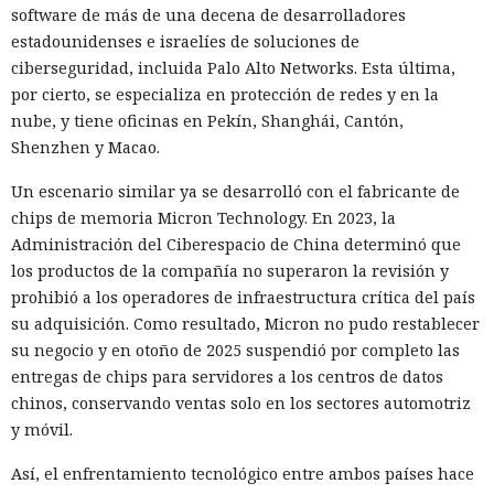
una celda.
software de más de una decena de desarrolladores
estadounidenses e israelíes de soluciones de
ciberseguridad, incluida Palo Alto Networks. Esta última,
10:34 / 07.08.2026
por cierto, se especializa en protección de redes y en la
nube, y tiene oficinas en Pekín, Shanghái, Cantón,
Hombre podría afrontar hasta 32 años de prisión por filtrar
Shenzhen y Macao.
secretos de 165 empresas.
Un escenario similar ya se desarrolló con el fabricante de
chips de memoria Micron Technology. En 2023, la
Administración del Ciberespacio de China determinó que
los productos de la compañía no superaron la revisión y
prohibió a los operadores de infraestructura crítica del país
su adquisición. Como resultado, Micron no pudo restablecer
su negocio y en otoño de 2025 suspendió por completo las
entregas de chips para servidores a los centros de datos
chinos, conservando ventas solo en los sectores automotriz
y móvil.
Así, el enfrentamiento tecnológico entre ambos países hace