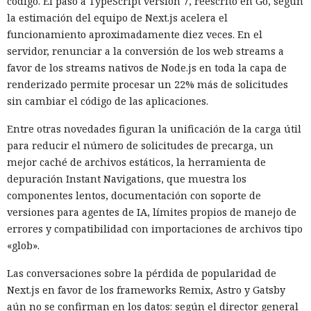
código. El paso a TypeScript versión 7, reescrito en Go, según
la estimación del equipo de Next.js acelera el
funcionamiento aproximadamente diez veces. En el
servidor, renunciar a la conversión de los web streams a
favor de los streams nativos de Node.js en toda la capa de
renderizado permite procesar un 22% más de solicitudes
sin cambiar el código de las aplicaciones.
Entre otras novedades figuran la unificación de la carga útil
para reducir el número de solicitudes de precarga, un
mejor caché de archivos estáticos, la herramienta de
Las sanciones y restricciones contra las empresas
depuración Instant Navigations, que muestra los
tecnológicas chinas por parte de las autoridades
componentes lentos, documentación con soporte de
estadounidenses hace tiempo que son noticia habitual —
versiones para agentes de IA, límites propios de manejo de
ahora un escenario similar
se está desarrollando
en sentido
errores y compatibilidad con importaciones de archivos tipo
inverso. La Administración del Ciberespacio de China
«glob».
anunció el inicio de una revisión de los productos de la
estadounidense Palo Alto Networks que se venden en el
Las conversaciones sobre la pérdida de popularidad de
territorio del país, citando riesgos para la infraestructura
Next.js en favor de los frameworks Remix, Astro y Gatsby
informática crítica y la seguridad nacional.
aún no se confirman en los datos: según el director general