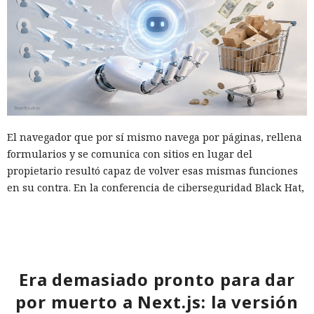
El navegador que por sí mismo navega por páginas, rellena
formularios y se comunica con sitios en lugar del
propietario resultó capaz de volver esas mismas funciones
en su contra. En la conferencia de ciberseguridad Black Hat,
especialistas de la empresa Zenity mostraron cómo el
navegador Atlas de OpenAI fue engañado para enviar
mensajes a contactos de WhatsApp y gestionar compras en
Amazon sin el conocimiento del usuario.
Era demasiado pronto para dar
En el origen del ataque había una página falsa de
por muerto a Next.js: la versión
suscripción a un boletín publicada en la red social X. Dentro