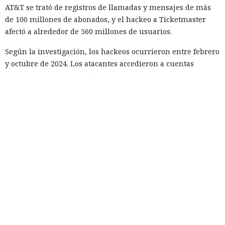
AT&T se trató de registros de llamadas y mensajes de más
de 100 millones de abonados, y el hackeo a Ticketmaster
afectó a alrededor de 560 millones de usuarios.
Según la investigación, los hackeos ocurrieron entre febrero
y octubre de 2024. Los atacantes accedieron a cuentas
bancarias, información financiera, números de registro de
la Administración para el Control de Drogas, licencias de
conducir, pasaportes y números de seguridad social.
Tras robar los datos, los hackers extorsionaban a las
empresas exigiendo dinero y amenazando con publicar lo
sustraído. El grupo obtuvo alrededor de 2,5 millones de
dólares en rescates; además, Muka chantajeó al menos a
una víctima de forma reiterada, utilizando datos de un
funcionario público en activo o retirado y de su familia.
Otros 495.000 dólares los ganó Muka vendiendo parte de los
datos robados en foros de ciberdelincuencia como
BreachForums y XSS.is. La investigación estimó el perjuicio