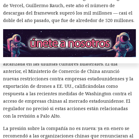
de Vercel, Guillermo Rauch, este año el número de
El regulador no nombró productos concretos de la compañía
descargas del framework superó los mil millones — casi el
sujetos a revisión, no reveló la naturaleza de posibles
doble del año pasado, que fue de alrededor de 520 millones.
vulnerabilidades ni precisó qué medidas podrían seguir en
caso de detectarse incumplimientos.
La decisión se produjo en medio del empeoramiento de las
disputas comerciales y tecnológicas entre Pekín y
Washington, que ponen en peligro la frágil tregua
alcanzada en las últimas cumbres bilaterales. El día
anterior, el Ministerio de Comercio de China anunció
nuevas restricciones contra empresas estadounidenses y la
exportación de drones a EE. UU., calificándolas como
respuesta a las recientes medidas de Washington contra el
acceso de empresas chinas al mercado estadounidense. El
regulador no precisó si estas acciones están relacionadas
El sonado hackeo a Snowflake
con la revisión a Palo Alto.
no quedó impune: detenido el
La presión sobre la compañía no es nueva: ya en enero se
autor, ya espera sentencia en
recomendó a las organizaciones chinas que renunciaran al