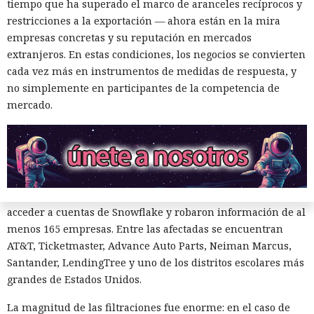
tiempo que ha superado el marco de aranceles recíprocos y
El canadiense Connor Riley Muka ganó dinero durante
restricciones a la exportación — ahora están en la mira
muchos meses con datos robados de otras personas, antes
empresas concretas y su reputación en mercados
de ser detenido y entregado a la justicia estadounidense por
extranjeros. En estas condiciones, los negocios se convierten
uno de los mayores hackeos de los últimos años — ataque a
cada vez más en instrumentos de medidas de respuesta, y
la plataforma en la nube Snowflake.
no simplemente en participantes de la competencia de
Muka, de 26 años, se declaró culpable de cargos de fraude
mercado.
informático y telefónico, robo agravado de datos personales
y conspiración en un tribunal federal del estado de
Washington. Su sentencia se dictará el 27 de octubre; la
pena máxima es de hasta 32 años de prisión.
Muka y sus cómplices utilizaron credenciales robadas para
acceder a cuentas de Snowflake y robaron información de al
menos 165 empresas. Entre las afectadas se encuentran
AT&T, Ticketmaster, Advance Auto Parts, Neiman Marcus,
Santander, LendingTree y uno de los distritos escolares más
grandes de Estados Unidos.
La magnitud de las filtraciones fue enorme: en el caso de