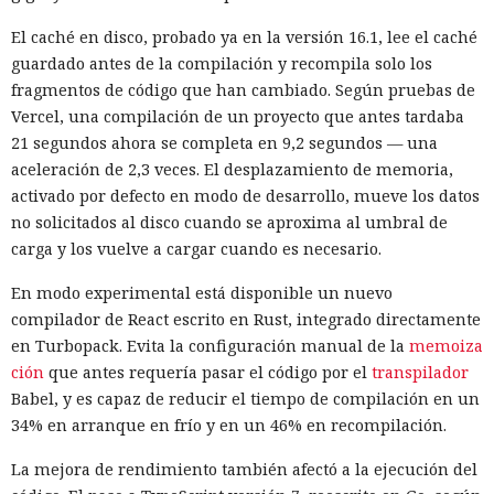
En Zenity subrayan que los ataques descritos se basan en la
El caché en disco, probado ya en la versión 16.1, lee el caché
sustitución de instrucciones dentro de páginas que parecen
guardado antes de la compilación y recompila solo los
normales, por lo que confiar únicamente en las
fragmentos de código que han cambiado. Según pruebas de
comprobaciones integradas de la IA no es suficiente: se
Vercel, una compilación de un proyecto que antes tardaba
necesitan restricciones más estrictas, que no dependan del
21 segundos ahora se completa en 9,2 segundos — una
criterio del propio modelo, sobre qué acciones y con qué
Inspecciones que forzarán su
aceleración de 2,3 veces. El desplazamiento de memoria,
nivel de acceso puede ejecutar el navegador de forma
salida del mercado: China toma
activado por defecto en modo de desarrollo, mueve los datos
automática.
no solicitados al disco cuando se aproxima al umbral de
represalias contra EE. UU. a
carga y los vuelve a cargar cuando es necesario.
través de Palo Alto Networks
En modo experimental está disponible un nuevo
compilador de React escrito en Rust, integrado directamente
12:43 / 07.08.2026
en Turbopack. Evita la configuración manual de la
memoiza
ción
que antes requería pasar el código por el
transpilador
Otra corporación corre el riesgo de repetir la triste suerte de
Babel, y es capaz de reducir el tiempo de compilación en un
sus predecesoras.
34% en arranque en frío y en un 46% en recompilación.
La mejora de rendimiento también afectó a la ejecución del