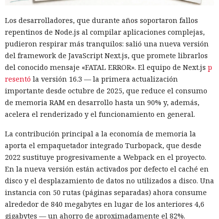
habitual.
Los desarrolladores, que durante años soportaron fallos
Según el representante de Zenity Michael Bargury, de entre
repentinos de Node.js al compilar aplicaciones complejas,
todos los navegadores con IA probados, Atlas contaba con
pudieron respirar más tranquilos: salió una nueva versión
más barreras de seguridad, pero aun así consiguieron
del framework de JavaScript Next.js, que promete librarlos
sortearlas. Otros productos evaluados —de Google,
del conocido mensaje «FATAL ERROR». El equipo de Next.js
p
Anthropic, Microsoft y Perplexity— resultaron ser aún más
resentó
la versión 16.3 — la primera actualización
vulnerables. En total, los especialistas encontraron
importante desde octubre de 2025, que reduce el consumo
alrededor de veinte fallos que permiten acceder a archivos
de memoria RAM en desarrollo hasta un 90% y, además,
en el equipo, a gestores de contraseñas y al historial del
acelera el renderizado y el funcionamiento en general.
navegador.
La contribución principal a la economía de memoria la
Zenity comunicó los hallazgos a OpenAI ya en enero. La
aporta el empaquetador integrado Turbopack, que desde
compañía confirmó que luego reforzó la protección de Atlas
2022 sustituye progresivamente a Webpack en el proyecto.
y que aplicó las mismas medidas a las funciones de
En la nueva versión están activados por defecto el caché en
navegador en la aplicación ChatGPT. La propia compañía
disco y el desplazamiento de datos no utilizados a disco. Una
dejará de mantener Atlas el 9 de agosto. Como alternativa,
instancia con 50 rutas (páginas separadas) ahora consume
OpenAI
ofrece a los usuarios
la aplicación de escritorio
alrededor de 840 megabytes en lugar de los anteriores 4,6
ChatGPT o la extensión para Chrome.
gigabytes — un ahorro de aproximadamente el 82%.