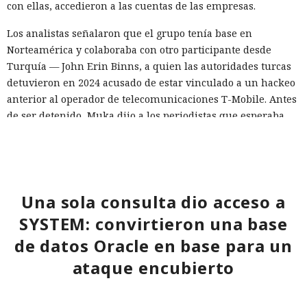
con ellas, accedieron a las cuentas de las empresas.
Los analistas señalaron que el grupo tenía base en
Norteamérica y colaboraba con otro participante desde
Turquía — John Erin Binns, a quien las autoridades turcas
detuvieron en 2024 acusado de estar vinculado a un hackeo
anterior al operador de telecomunicaciones T-Mobile. Antes
de ser detenido, Muka dijo a los periodistas que esperaba
ser arrestado y que destruyó pruebas con antelación.
A las víctimas de incidentes similares se les recomienda
cambiar sus credenciales a tiempo y no reutilizarlas, activar
la autenticación multifactor para los servicios en la nube y
Una sola consulta dio acceso a
vigilar la actividad de las cuentas por accesos desde
SYSTEM: convirtieron una base
dispositivos desconocidos.
de datos Oracle en base para un
ataque encubierto