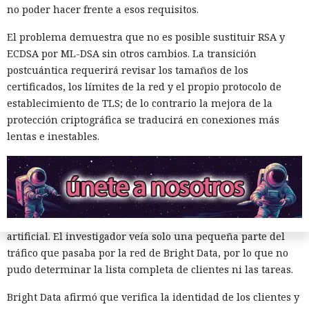
no poder hacer frente a esos requisitos.
el intercambio de datos, pero no puede leer las solicitudes.
El dispositivo doméstico, en consecuencia, puede participar
El problema demuestra que no es posible sustituir RSA y
en actividad dudosa sin mostrar señales claras en la
ECDSA por ML-DSA sin otros cambios. La transición
pantalla.
postcuántica requerirá revisar los tamaños de los
certificados, los límites de la red y el propio protocolo de
Para el análisis, el especialista obtuvo acceso completo a la
establecimiento de TLS; de lo contrario la mejora de la
parte de software del televisor Samsung y comenzó a
protección criptográfica se traducirá en conexiones más
registrar todas las conexiones entrantes y salientes. Ese
lentas e inestables.
nivel de acceso permitió ver qué aplicaciones se
comunicaban con servidores externos y qué componentes
transmitían tráfico por la conexión doméstica.
La actividad observada apuntaba a la recopilación masiva de
perfiles de LinkedIn y materiales para entrenar inteligencia
artificial. El investigador veía solo una pequeña parte del
tráfico que pasaba por la red de Bright Data, por lo que no
pudo determinar la lista completa de clientes ni las tareas.
Bright Data afirmó que verifica la identidad de los clientes y