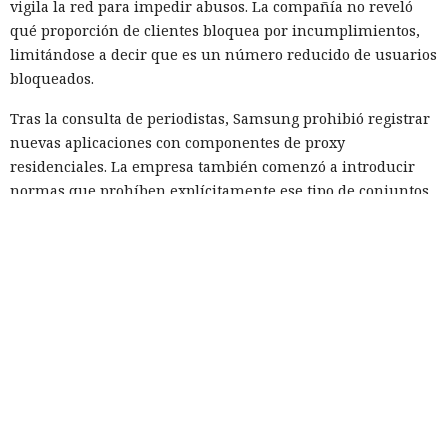
vigila la red para impedir abusos. La compañía no reveló
qué proporción de clientes bloquea por incumplimientos,
limitándose a decir que es un número reducido de usuarios
bloqueados.
Tras la consulta de periodistas, Samsung prohibió registrar
nuevas aplicaciones con componentes de proxy
residenciales. La empresa también comenzó a introducir
normas que prohíben explícitamente ese tipo de conjuntos
para desarrolladores y prometió localizar y eliminar las
aplicaciones publicadas que tengan la función de
retransmitir tráfico ajeno.
Un mes antes, medidas similares fueron anunciadas por
LG. Una revisión anterior mostró que alrededor del 42% de
las aplicaciones en su tienda podían conectar televisores a
redes proxy. Los casos con los dos mayores fabricantes
señalan una debilidad general de las tiendas para Smart TV:
una pequeña envoltura de software pasa la revisión, y el
código real se carga posteriormente desde un servidor