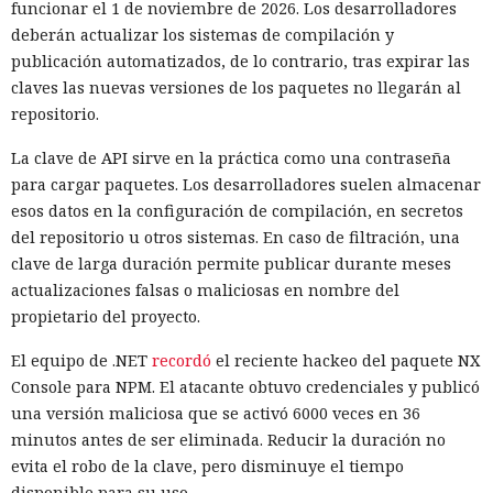
se encontró en varias aplicaciones de la tienda oficial,
funcionar el 1 de noviembre de 2026. Los desarrolladores
incluida la sencilla versión de Pac-Man, que la propia
deberán actualizar los sistemas de compilación y
Samsung promocionó en la sección «Selección del editor».
publicación automatizados, de lo contrario, tras expirar las
Los desarrolladores de algunas aplicaciones afirman tener
claves las nuevas versiones de los paquetes no llegarán al
cientos de millones de instalaciones.
repositorio.
En el interior de los programas funcionaban componentes
La clave de API sirve en la práctica como una contraseña
de redes proxy residenciales. Ese tipo de servicios
para cargar paquetes. Los desarrolladores suelen almacenar
encaminan el tráfico de internet de clientes a través de
esos datos en la configuración de compilación, en secretos
conexiones domésticas y de oficina ordinarias. En ese
del repositorio u otros sistemas. En caso de filtración, una
esquema, el televisor se convierte en un nodo de salida: un
clave de larga duración permite publicar durante meses
usuario externo envía solicitudes a través de una dirección
actualizaciones falsas o maliciosas en nombre del
IP ajena, y los sitios web ven no el origen real de la
propietario del proyecto.
conexión, sino la dirección del propietario del dispositivo.
El equipo de .NET
recordó
el reciente hackeo del paquete NX
El componente proxy puede seguir funcionando en segundo
Console para NPM. El atacante obtuvo credenciales y publicó
plano incluso después de cerrar la aplicación. El televisor
una versión maliciosa que se activó 6000 veces en 36
permanece conectado a internet casi de forma continua, por
minutos antes de ser eliminada. Reducir la duración no
lo que el tráfico ajeno puede pasar por él durante horas. El
evita el robo de la clave, pero disminuye el tiempo
propietario no necesariamente nota la actividad adicional,
disponible para su uso.