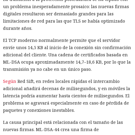
un problema inesperadamente prosaico: las nuevas firmas
plano, que continuaba funcionando hasta la desinstalación
digitales resultaron ser demasiado grandes para las
de la aplicación.
limitaciones de red para las que TLS se había optimizado
El consentimiento formal reduce el riesgo de conexión
durante años.
oculta, pero no elimina la principal vulnerabilidad de la
El TCP moderno normalmente permite que el servidor
construcción. La aplicación cargaba código desde un
envíe unos 14,5 KB al inicio de la conexión sin confirmación
servidor remoto, por lo que los propietarios de la
adicional del cliente. Una cadena de certificados basada en
infraestructura podían cambiarlo sin actualizar la
ML-DSA ocupa aproximadamente 14,7–18,6 KB, por lo que la
aplicación en el televisor. Según la estimación del
transmisión ya no cabe en un único paso.
investigador, una sola modificación en el servidor bastaría
para activar el proxy simultáneamente en un gran número
Según
Red Sift, en redes locales rápidas el intercambio
de dispositivos instalados.
adicional añadirá decenas de milisegundos, y en móviles la
latencia podría aumentar hasta cientos de milisegundos. El
En el peor escenario, cientos de millones de televisores
problema se agravará especialmente en caso de pérdida de
podrían convertirse en una red distribuida para
paquetes y conexiones inestables.
retransmitir tráfico ajeno. Los dispositivos conectados
servirían no solo para la recopilación masiva de
La causa principal está relacionada con el tamaño de las
información, sino también para ataques, intrusiones o
nuevas firmas. ML-DSA-44 crea una firma de
eludir bloqueos. Cualquier actividad parecería originarse en