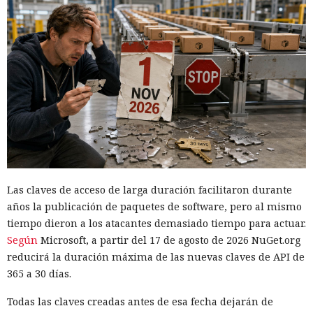
17:36 / 05.08.2026
Ahora la empresa ha decidido ponerle fin.
Las claves de acceso de larga duración facilitaron durante
años la publicación de paquetes de software, pero al mismo
tiempo dieron a los atacantes demasiado tiempo para actuar.
Según
Microsoft, a partir del 17 de agosto de 2026 NuGet.org
reducirá la duración máxima de las nuevas claves de API de
Algunas aplicaciones para televisores Samsung pueden
utili
365 a 30 días.
zar en secreto
la conexión a internet doméstica del
propietario para retransmitir el tráfico de terceros. El código
Todas las claves creadas antes de esa fecha dejarán de