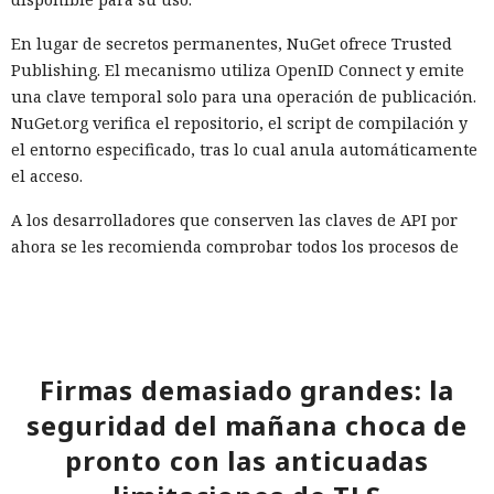
porque los datos transmitidos suelen estar cifrados y no
En lugar de secretos permanentes, NuGet ofrece Trusted
revelan su contenido con medios habituales.
Publishing. El mecanismo utiliza OpenID Connect y emite
El problema fue detectado por especialistas de la empresa
una clave temporal solo para una operación de publicación.
noruega Mnemonic. La investigación mostró que la tienda
NuGet.org verifica el repositorio, el script de compilación y
de Samsung permite publicar aplicaciones primitivas que
el entorno especificado, tras lo cual anula automáticamente
consisten en unas pocas líneas de código y cargan el
el acceso.
contenido principal desde un sitio externo. Los revisores
A los desarrolladores que conserven las claves de API por
solo ven una pequeña envoltura, pero no siempre analizan
ahora se les recomienda comprobar todos los procesos de
todo lo que el servidor enviará al televisor tras el
publicación, configurar el cambio de claves cada 30 días y
lanzamiento.
limitar los permisos a los paquetes estrictamente
Ese diseño de aplicación permite al desarrollador cambiar
necesarios. No se deben guardar las claves en el código
su comportamiento después de la revisión y publicación. El
fuente ni en los registros, y los datos comprometidos deben
servidor puede reemplazar el juego, el módulo publicitario
eliminarse de inmediato.
Firmas demasiado grandes: la
o el componente de red sin publicar una nueva versión en
seguridad del mañana choca de
la tienda. Por eso, el código que pasó la moderación puede
pronto con las anticuadas
diferir notablemente del programa que realmente se
ejecuta en el televisor del usuario.