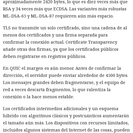
aproximadamente 2420 bytes, lo que es diez veces más que
un piso, una oficina u otro lugar cotidiano.
RSA y 34 veces más que ECDSA. Las variantes más robustas
ML-DSA-65 y ML-DSA-87 requieren aún más espacio.
Los proxy residenciales en sí no están prohibidos. Se usan
para acceder a recursos bloqueados, comprobar sitios desde
TLS no transmite un solo certificado, sino una cadena de al
distintos países, analizar precios y recopilar datos abiertos.
menos dos certificados y una firma separada para
Empresas que entrenan modelos de inteligencia artificial
confirmar la conexión actual. Certificate Transparency
también emplean ese tipo de redes para descargar
añade otras dos firmas, ya que los certificados públicos
materiales de múltiples fuentes a la vez.
deben registrarse en registros públicos.
La misma infraestructura resulta conveniente para actores
En QUIC el margen es aún menor. Antes de confirmar la
malintencionados. Un atacante puede ocultar su ubicación
dirección, el servidor puede enviar alrededor de 4500 bytes.
real, dirigir solicitudes a través de una IP doméstica y eludir
Los mensajes grandes deben fragmentarse, y el equipo de
sistemas que bloquean servidores, VPN o redes maliciosas
red a veces descarta fragmentos, lo que ralentiza la
conocidas. La protección corporativa, en esos casos, ve una
conexión o la hace menos estable.
conexión desde un proveedor residencial y no siempre
reconoce el ataque.
Los certificados intermedios adicionales y un esquema
híbrido con algoritmos clásicos y postcuánticos aumentarán
Comprobar el contenido del tráfico también es difícil. La
el tamaño aún más. Los dispositivos con recursos limitados,
mayoría de las conexiones modernas están cifradas, por lo
incluidos algunos sistemas del Internet de las cosas, pueden
que el propietario del televisor u operador de la red percibe