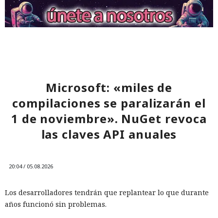
Microsoft: «miles de
compilaciones se paralizarán el
1 de noviembre». NuGet revoca
las claves API anuales
Mientras veías una película, tu
televisor Samsung pudo haber
estado canalizando durante
20:04 / 05.08.2026
horas tráfico ajeno por tu red
Los desarrolladores tendrán que replantear lo que durante
doméstica.
años funcionó sin problemas.