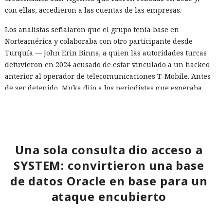
con ellas, accedieron a las cuentas de las empresas.
Los analistas señalaron que el grupo tenía base en
Norteamérica y colaboraba con otro participante desde
Turquía — John Erin Binns, a quien las autoridades turcas
detuvieron en 2024 acusado de estar vinculado a un hackeo
anterior al operador de telecomunicaciones T-Mobile. Antes
de ser detenido, Muka dijo a los periodistas que esperaba
ser arrestado y que destruyó pruebas con antelación.
A las víctimas de incidentes similares se les recomienda
cambiar sus credenciales a tiempo y no reutilizarlas, activar
la autenticación multifactor para los servicios en la nube y
Una sola consulta dio acceso a
vigilar la actividad de las cuentas por accesos desde
SYSTEM: convirtieron una base
dispositivos desconocidos.
de datos Oracle en base para un
ataque encubierto