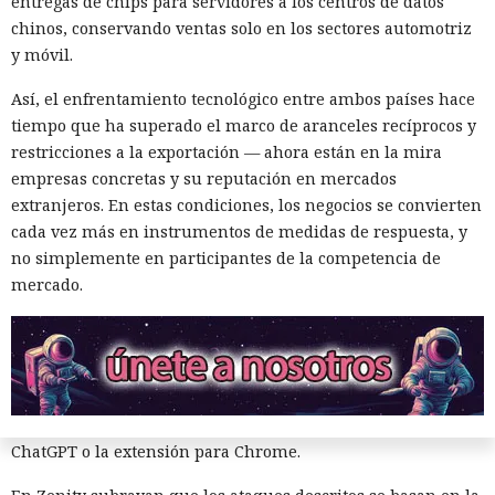
entregas de chips para servidores a los centros de datos
chinos, conservando ventas solo en los sectores automotriz
Según el representante de Zenity Michael Bargury, de entre
y móvil.
todos los navegadores con IA probados, Atlas contaba con
más barreras de seguridad, pero aun así consiguieron
Así, el enfrentamiento tecnológico entre ambos países hace
sortearlas. Otros productos evaluados —de Google,
tiempo que ha superado el marco de aranceles recíprocos y
Anthropic, Microsoft y Perplexity— resultaron ser aún más
restricciones a la exportación — ahora están en la mira
vulnerables. En total, los especialistas encontraron
empresas concretas y su reputación en mercados
alrededor de veinte fallos que permiten acceder a archivos
extranjeros. En estas condiciones, los negocios se convierten
en el equipo, a gestores de contraseñas y al historial del
cada vez más en instrumentos de medidas de respuesta, y
navegador.
no simplemente en participantes de la competencia de
mercado.
Zenity comunicó los hallazgos a OpenAI ya en enero. La
compañía confirmó que luego reforzó la protección de Atlas
y que aplicó las mismas medidas a las funciones de
navegador en la aplicación ChatGPT. La propia compañía
dejará de mantener Atlas el 9 de agosto. Como alternativa,
OpenAI
ofrece a los usuarios
la aplicación de escritorio
ChatGPT o la extensión para Chrome.