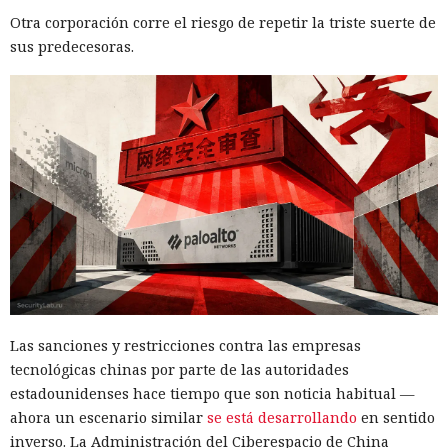
Otra corporación corre el riesgo de repetir la triste suerte de
WSUS, restringir el acceso de red a ese servidor y supervisar
sus predecesoras.
las llamadas a los procedimientos de creación de grupos y
¿Dejaste que un agente de IA se
despliegue de actualizaciones, especialmente si el archivo
encargara de tu rutina diaria?
termina en .txt o .esd.
Ya vació tus cuentas comprando
en marketplaces y mandó spam
a todos tus contactos
13:36 / 07.08.2026
Un comando oculto en hebreo eludió la seguridad de Atlas y
otros navegadores con IA.
Las sanciones y restricciones contra las empresas
tecnológicas chinas por parte de las autoridades
estadounidenses hace tiempo que son noticia habitual —
ahora un escenario similar
se está desarrollando
en sentido
inverso. La Administración del Ciberespacio de China