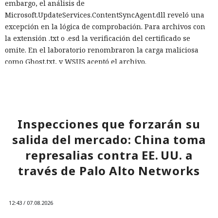
embargo, el análisis de
Microsoft.UpdateServices.ContentSyncAgent.dll reveló una
excepción en la lógica de comprobación. Para archivos con
la extensión .txt o .esd la verificación del certificado se
omite. En el laboratorio renombraron la carga maliciosa
como Ghost.txt, y WSUS aceptó el archivo.
Tras el lanzamiento manual de la actualización, la estación
de trabajo de prueba instaló la carga y se conectó con éxito
al servidor de control. Con la política de descarga e
instalación automática de actualizaciones activada, ese
Inspecciones que forzarán su
mismo escenario puede ocurrir sin acción del usuario. Para
salida del mercado: China toma
automatizar la cadena, SpecterOps publicó NotWSUSpicious,
que genera las consultas SQL necesarias y permite
represalias contra EE. UU. a
reproducir el ataque en una infraestructura de pruebas.
través de Palo Alto Networks
SpecterOps no describe ataques reales que utilicen este
método; se trata de una demostración de laboratorio. Para
12:43 / 07.08.2026
reducir el riesgo, la empresa aconseja exigir Extended
Protection for Authentication en el servidor de la base de