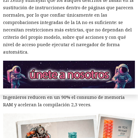
En Zenity subrayan que los ataques descritos se basan en la
sustitución de instrucciones dentro de páginas que parecen
normales, por lo que confiar únicamente en las
comprobaciones integradas de la IA no es suficiente: se
Era demasiado pronto para dar
necesitan restricciones más estrictas, que no dependan del
criterio del propio modelo, sobre qué acciones y con qué
por muerto a Next.js: la versión
nivel de acceso puede ejecutar el navegador de forma
16.3 pulveriza los récords de
automática.
rendimiento.
12:01 / 07.08.2026
Ingenieros reducen en un 90% el consumo de memoria
RAM y aceleran la compilación 2,3 veces.