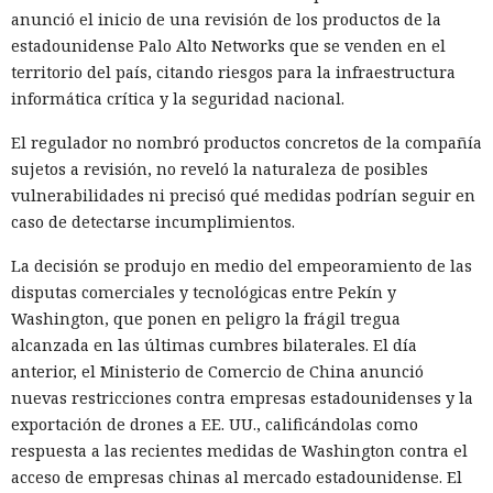
anunció el inicio de una revisión de los productos de la
estadounidense Palo Alto Networks que se venden en el
territorio del país, citando riesgos para la infraestructura
informática crítica y la seguridad nacional.
El regulador no nombró productos concretos de la compañía
sujetos a revisión, no reveló la naturaleza de posibles
vulnerabilidades ni precisó qué medidas podrían seguir en
El navegador que por sí mismo navega por páginas, rellena
caso de detectarse incumplimientos.
formularios y se comunica con sitios en lugar del
propietario resultó capaz de volver esas mismas funciones
La decisión se produjo en medio del empeoramiento de las
en su contra. En la conferencia de ciberseguridad Black Hat,
disputas comerciales y tecnológicas entre Pekín y
especialistas de la empresa Zenity mostraron cómo el
Washington, que ponen en peligro la frágil tregua
navegador Atlas de OpenAI fue engañado para enviar
alcanzada en las últimas cumbres bilaterales. El día
mensajes a contactos de WhatsApp y gestionar compras en
anterior, el Ministerio de Comercio de China anunció
Amazon sin el conocimiento del usuario.
nuevas restricciones contra empresas estadounidenses y la
exportación de drones a EE. UU., calificándolas como
En el origen del ataque había una página falsa de
respuesta a las recientes medidas de Washington contra el
suscripción a un boletín publicada en la red social X. Dentro
acceso de empresas chinas al mercado estadounidense. El
de la página ocultaron instrucciones en hebreo: las