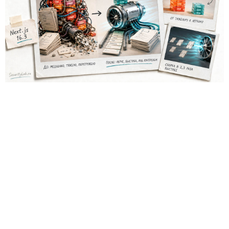
Los desarrolladores, que durante años soportaron fallos
repentinos de Node.js al compilar aplicaciones complejas,
pudieron respirar más tranquilos: salió una nueva versión
del framework de JavaScript Next.js, que promete librarlos
del conocido mensaje «FATAL ERROR». El equipo de Next.js
p
resentó
la versión 16.3 — la primera actualización
importante desde octubre de 2025, que reduce el consumo
de memoria RAM en desarrollo hasta un 90% y, además,
acelera el renderizado y el funcionamiento en general.
La contribución principal a la economía de memoria la
aporta el empaquetador integrado Turbopack, que desde