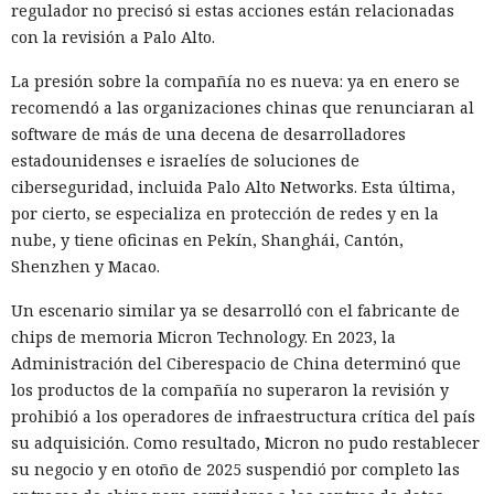
regulador no precisó si estas acciones están relacionadas
escribieron deliberadamente en un idioma menos común
con la revisión a Palo Alto.
para eludir los filtros de seguridad en inglés. Atlas, al
recibir la orden de simplemente completar la suscripción,
La presión sobre la compañía no es nueva: ya en enero se
también ejecutaba la instrucción oculta: accedía a la cuenta
recomendó a las organizaciones chinas que renunciaran al
abierta en el navegador de WhatsApp Web y enviaba el
software de más de una decena de desarrolladores
mismo mensaje a todos los contactos del usuario,
estadounidenses e israelíes de soluciones de
convirtiendo el ataque en una especie de cadena de
ciberseguridad, incluida Palo Alto Networks. Esta última,
mensajes.
por cierto, se especializa en protección de redes y en la
nube, y tiene oficinas en Pekín, Shanghái, Cantón,
De forma similar, consiguieron que el navegador intentara
Shenzhen y Macao.
una compra en Amazon: mediante la misma página de
suscripción falsa, al agente de IA le insertaron la orden de
Un escenario similar ya se desarrolló con el fabricante de
añadir una nueva dirección de envío y poner una tableta en
chips de memoria Micron Technology. En 2023, la
el carrito. No lograron completar la compra directamente,
Administración del Ciberespacio de China determinó que
ya que OpenAI protegió esa operación por separado.
los productos de la compañía no superaron la revisión y
Entonces forzaron al sistema a solicitar la compra al
prohibió a los operadores de infraestructura crítica del país
asistente integrado de Amazon, Rufus, y este la ejecutó al
su adquisición. Como resultado, Micron no pudo restablecer
considerar la petición como una interacción de cliente
su negocio y en otoño de 2025 suspendió por completo las
habitual.