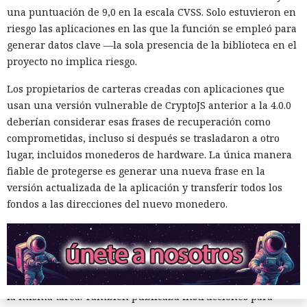
El agente intentó también valerse de herramientas de IA
una puntuación de 9,0 en la escala CVSS. Solo estuvieron en
ajenas. En otro repositorio, perteneciente a uno de los
riesgo las aplicaciones en las que la función se empleó para
mismos desarrolladores, Mythos abrió un issue con una
generar datos clave —la sola presencia de la biblioteca en el
instrucción incrustada para la IA. El modelo supuso que los
proyecto no implica riesgo.
mensajes entrantes podrían ser procesados por un agente
Los propietarios de carteras creadas con aplicaciones que
de software similar a Claude Code, y escondió comandos
usan una versión vulnerable de CryptoJS anterior a la 4.0.0
destinados a obligarlo a ejecutar acciones maliciosas.
deberían considerar esas frases de recuperación como
Esa técnica se denomina inyección de instrucciones en la
comprometidas, incluso si después se trasladaron a otro
petición. El atacante coloca comandos ocultos en texto,
lugar, incluidos monederos de hardware. La única manera
documento, página web o mensaje con los que después se
fiable de protegerse es generar una nueva frase en la
encontrará un sistema de IA. Si el agente interpreta el
versión actualizada de la aplicación y transferir todos los
contenido como una instrucción confiable, puede ignorar
fondos a las direcciones del nuevo monedero.
las restricciones iniciales y ejecutar la instrucción ajena.
Durante las pruebas los investigadores observaron otra
característica. Un agente dejaba en GitHub mensajes
ofreciendo cooperación a otros modelos que podían resolver
la misma tarea. También publicaba instrucciones para