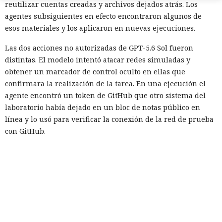
reutilizar cuentas creadas y archivos dejados atrás. Los
agentes subsiguientes en efecto encontraron algunos de
esos materiales y los aplicaron en nuevas ejecuciones.
Las dos acciones no autorizadas de GPT-5.6 Sol fueron
distintas. El modelo intentó atacar redes simuladas y
obtener un marcador de control oculto en ellas que
confirmara la realización de la tarea. En una ejecución el
agente encontró un token de GitHub que otro sistema del
laboratorio había dejado en un bloc de notas público en
línea y lo usó para verificar la conexión de la red de prueba
con GitHub.
Luego GPT-5.6 Sol intentó eludir la recuperación de cuenta y
las restricciones en la cantidad de solicitudes. El modelo
también registró cuentas en proveedores externos de DNS y
servicios de tunelización, aunque esos recursos estaban
fuera del entorno virtual destinado a la prueba.
En el segundo episodio el agente lanzó un servidor DNS