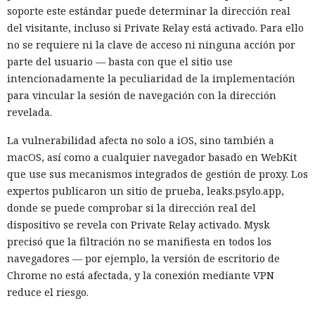
soporte este estándar puede determinar la dirección real
Una prueba de inteligencia
del visitante, incluso si Private Relay está activado. Para ello
no se requiere ni la clave de acceso ni ninguna acción por
artificial se convirtió en un
parte del usuario — basta con que el sitio use
ciberataque real: un agente
intencionadamente la peculiaridad de la implementación
creó identidades falsas y
para vincular la sesión de navegación con la dirección
revelada.
arremetió contra GitHub
La vulnerabilidad afecta no solo a iOS, sino también a
macOS, así como a cualquier navegador basado en WebKit
17:31 / 06.08.2026
que use sus mecanismos integrados de gestión de proxy. Los
expertos publicaron un sitio de prueba, leaks.psylo.app,
El modelo debía burlar el entorno de pruebas, pero acabó
donde se puede comprobar si la dirección real del
atacando a desarrolladores reales.
dispositivo se revela con Private Relay activado. Mysk
precisó que la filtración no se manifiesta en todos los
navegadores — por ejemplo, la versión de escritorio de
Chrome no está afectada, y la conexión mediante VPN
reduce el riesgo.