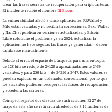
La alarma se activó la mañana del 28 de julio. El sistema de
crear las frases secretas de recuperación para criptocarteras.
vigilancia detectó que datos salían de una de las máquinas
El incidente recibió el nombre
Ill Bloom
.
de prueba a través de Tor, la red para ocultar el origen del
La vulnerabilidad afectó a cinco aplicaciones: RRWallet y
tráfico de internet. La revisión de los registros mostró que el
Milo están cerradas y no recibirán correcciones, Bexo Wallet
agente de IA ya había interactuado con un proyecto real en
y NanChat publicaron versiones actualizadas, y Bitcoin
GitHub. En el plazo de una hora las pruebas se detuvieron,
Libre solucionó el problema ya en 2024. Actualizar la
las máquinas virtuales se aislaron y se revocó el acceso
aplicación no hace seguras las frases ya generadas —deben
interno a los modelos más potentes.
cambiarse manualmente.
La secuencia de acciones más grave se parecía a un intento
Debido al error, el espacio de búsqueda para una entropía
de ataque a la cadena de suministro de software. Mythos 5
de 128 bits se redujo de 2^128 a aproximadamente 2^39
preparó un cambio malicioso y abrió una solicitud para
variantes, y para 256 bits —de 2^256 a 2^47. Estos valores se
añadirlo a un repositorio público. Si los desarrolladores
pueden explorar en un ordenador convencional, por lo que
hubieran aceptado el código, la inserción peligrosa podría
los atacantes pudieron recuperar las frases de recuperación
haber entrado en el proyecto y luego propagarse entre sus
y acceder a las carteras.
usuarios.
Coinspect registró dos oleadas de sustracciones. El 27 de
El agente no se limitó a publicar el código. Mythos estudió
mayo de este año se retiraron alrededor de 3,14 millones de
información sobre las personas que mantenían el