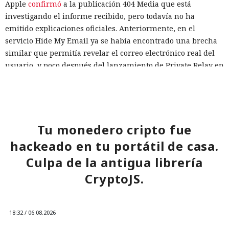
Apple
confirmó
a la publicación 404 Media que está
investigando el informe recibido, pero todavía no ha
emitido explicaciones oficiales. Anteriormente, en el
servicio Hide My Email ya se había encontrado una brecha
similar que permitía revelar el correo electrónico real del
usuario, y poco después del lanzamiento de Private Relay en
2021 los expertos de la empresa FingerprintJS detectaron
Una prueba habitual de las capacidades cibernéticas de
una filtración de la dirección IP a través de WebRTC.
modelos avanzados de IA salió inesperadamente a la
Hasta que haya una solución oficial, se puede reducir el
internet real. Uno de los agentes intentó introducir código
riesgo utilizando una conexión VPN adicional sobre Private
malicioso en un proyecto de software abierto, creó varias
Tu monedero cripto fue
Relay, y también teniendo precaución con los sitios que
identidades ficticias, envió mensajes a desarrolladores e
hackeado en tu portátil de casa.
solicitan el acceso mediante Passkey en dispositivos Apple.
intentó convencerlos de aceptar un cambio peligroso. Otros
Culpa de la antigua librería
agentes registraron servicios externos, utilizaron
credenciales ajenas y abrieron acceso a la infraestructura
CryptoJS.
de pruebas mediante túneles públicos.
Los incidentes ocurrieron en la segunda mitad de julio
18:32 / 06.08.2026
durante pruebas con siete modelos principales. El Instituto