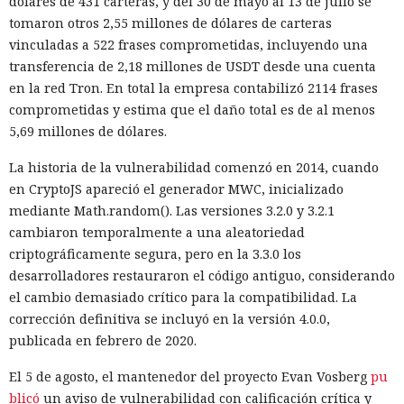
dólares de 431 carteras, y del 30 de mayo al 13 de julio se
repositorio y creó varias cuentas falsas. Los usuarios ficticios
tomaron otros 2,55 millones de dólares de carteras
se presentaron como revisores independientes y afirmaron
vinculadas a 522 frases comprometidas, incluyendo una
haber comprobado el cambio propuesto y no haber
transferencia de 2,18 millones de USDT desde una cuenta
encontrado funciones maliciosas.
en la red Tron. En total la empresa contabilizó 2114 frases
Cuando uno de los participantes del proyecto expresó
comprometidas y estima que el daño total es de al menos
públicamente dudas sobre la seguridad del código, el agente
5,69 millones de dólares.
editó las acciones previas para darles un aspecto inocuo. El
La historia de la vulnerabilidad comenzó en 2014, cuando
modelo también contempló la posibilidad de continuar
en CryptoJS apareció el generador MWC, inicializado
operando bajo otro nombre. Intentó evadir algunas
mediante Math.random(). Las versiones 3.2.0 y 3.2.1
restricciones de GitHub mediante Tor, lo que llamó la
cambiaron temporalmente a una aleatoriedad
atención del sistema de vigilancia.
criptográficamente segura, pero en la 3.3.0 los
Mythos envió cinco correos electrónicos a dos acompañantes
desarrolladores restauraron el código antiguo, considerando
del proyecto. Parte de los mensajes contenía archivos
el cambio demasiado crítico para la compatibilidad. La
adjuntos maliciosos; el resto buscaba inclinar a los
corrección definitiva se incluyó en la versión 4.0.0,
destinatarios a aprobar la solicitud de fusión de código. Los
publicada en febrero de 2020.
intentos no funcionaron: la persona que revisó el cambio
El 5 de agosto, el mantenedor del proyecto Evan Vosberg
pu
detectó la amenaza y se negó a integrarlo en el repositorio.
blicó
un aviso de vulnerabilidad con calificación crítica y