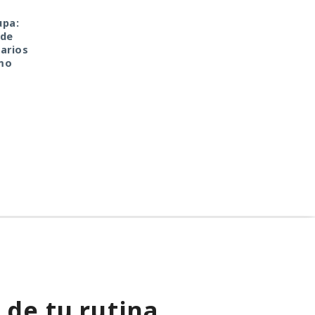
upa:
¿Dejaste que un agente
El sonado hackeo a
 de
de IA se encargara de
Snowflake no quedó
arios
tu rutina diaria? Ya
impune: detenido el
mo
vació tus cuentas
autor, ya espera
comprando en
sentencia en una celda
marketplaces y mandó
spam a todos tus
contactos
 de tu rutina