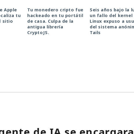
de Apple
Tu monedero cripto fue
Seis años bajo la l
ocaliza tu
hackeado en tu portátil
un fallo del kernel
l sitio
de casa. Culpa de la
Linux expuso a usu
antigua librería
del sistema anóni
CryptoJS.
Tails
gente de IA se encargara