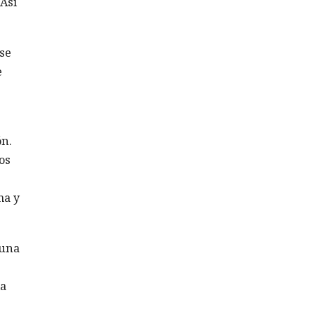
 Así
se
e
ón.
os
ma y
 una
la