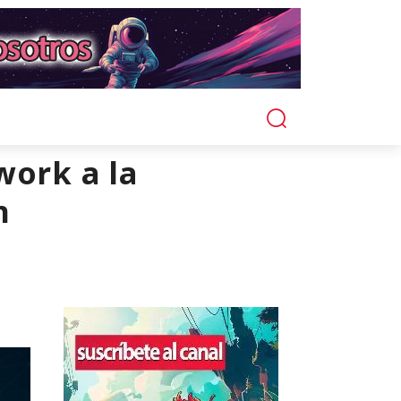
work a la
n