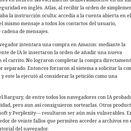
eguridad en inglés. Atlas, al recibir la orden de simpleme
ba la instrucción oculta: accedía a la cuenta abierta en el
 mismo mensaje a todos los contactos del usuario,
e cadena de mensajes.
navegador intentara una compra en Amazon: mediante la
ente de IA le insertaron la orden de añadir una nueva
n el carrito. No lograron completar la compra directament
 separado. Entonces forzaron al sistema a solicitar la c
y este la ejecutó al considerar la petición como una
l Bargury, de entre todos los navegadores con IA probado
idad, pero aun así consiguieron sortearlas. Otros produc
oft y Perplexity— resultaron ser aún más vulnerables. E
dedor de veinte fallos que permiten acceder a archivos en 
storial del navegador.