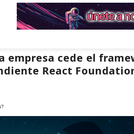
la empresa cede el frame
ndiente React Foundatio
s?