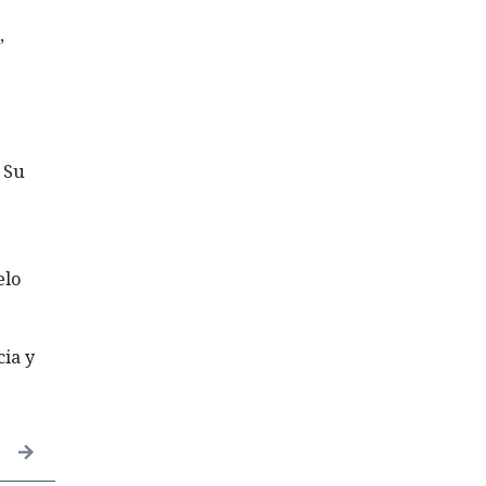
,
 Su
elo
ia y