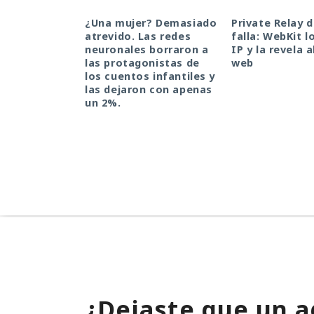
¿Una mujer? Demasiado
Private Relay 
atrevido. Las redes
falla: WebKit l
neuronales borraron a
IP y la revela a
las protagonistas de
web
los cuentos infantiles y
las dejaron con apenas
un 2%.
¿Dejaste que un a