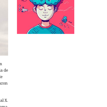
en
ia de
de
azon
al X.
ioma