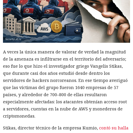
Esa infraestructura es apta para estafas románticas y de
inversión, ofertas falsas de trabajos remotos y la gestión
masiva de cuentas falsas. En la prueba de HUMAN, perfiles
ficticios en servicios de citas recibieron rápidamente
numerosos mensajes. Los interlocutores intentaron dirigir
la comunicación a aplicaciones de mensajería, y un guion
condujo al registro en una plataforma comercial mediante
A veces la única manera de valorar de verdad la magnitud
un enlace de afiliado.
de la amenaza es infiltrarse en el territorio del adversario;
eso fue lo que hizo el investigador griego Vangelis Stikas,
Según los cálculos de HUMAN, una modalidad de puesta en
que durante casi dos años estudió desde dentro los
marcha requiere alrededor de $5000 de gastos iniciales y
servidores de hackers norcoreanos. En ese tiempo averiguó
luego aproximadamente $450 al mes. Una opción más
que las víctimas del grupo fueron 1640 empresas de 57
sencilla prescinde de la compra de equipos, pero cuesta
países, y alrededor de 700–800 de ellas resultaron
alrededor de $2970 mensuales por los teléfonos en la nube,
especialmente afectadas: los atacantes obtenían acceso root
proxies, cuentas, la IA y los servicios de comunicación.
a servidores, cuentas en la nube de AWS y monederos de
FunFoneFarm designa no a un solo grupo delictivo, sino a
criptomonedas.
todo un mercado de componentes compatibles.
Stikas, director técnico de la empresa Kumio,
contó su halla
No se puede interrumpir el funcionamiento de un