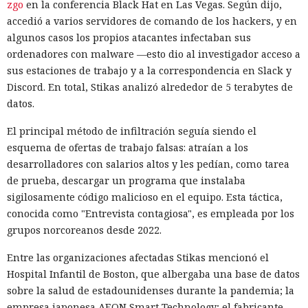
zgo
en la conferencia Black Hat en Las Vegas. Según dijo,
ecosistema así con una sola herramienta, ya que la mayor
accedió a varios servidores de comando de los hackers, y en
parte de sus componentes es legal y también se usa en
algunos casos los propios atacantes infectaban sus
tareas legítimas. HUMAN recomienda combinar la detección
ordenadores con malware —esto dio al investigador acceso a
del comportamiento sospechoso y el intercambio de señales
sus estaciones de trabajo y a la correspondencia en Slack y
entre servicios. Requieren un control especial la creación
Un hacker engañó a una IA con
Discord. En total, Stikas analizó alrededor de 5 terabytes de
masiva de cuentas, el secuestro de cuentas y el fraude con
«es solo una prueba» y ésta
datos.
tarjetas bancarias.
volcó una base de datos ajena
El principal método de infiltración seguía siendo el
de Telegram.
esquema de ofertas de trabajo falsas: atraían a los
desarrolladores con salarios altos y les pedían, como tarea
de prueba, descargar un programa que instalaba
11:24 / 09.08.2026
sigilosamente código malicioso en el equipo. Esta táctica,
conocida como "Entrevista contagiosa", es empleada por los
grupos norcoreanos desde 2022.
Delincuentes descubren una forma alarmantemente
sencilla de convertir chatbots en cómplices de ataques
Entre las organizaciones afectadas Stikas mencionó el
informáticos.
Hospital Infantil de Boston, que albergaba una base de datos
sobre la salud de estadounidenses durante la pandemia; la
empresa japonesa AEON Smart Technology; el fabricante