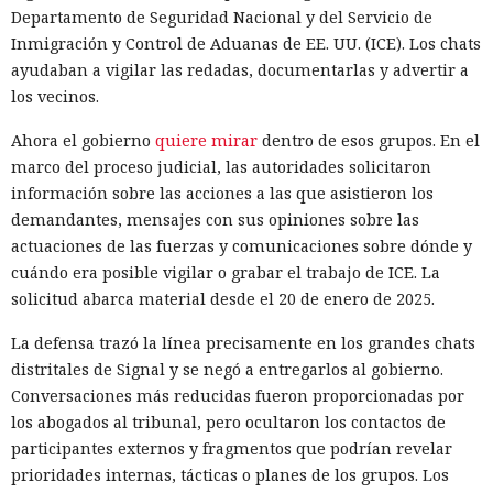
de los operadores. Los novatos obtienen herramientas que
Departamento de Seguridad Nacional y del Servicio de
funcionan pero son inestables, mientras que los atacantes
Inmigración y Control de Aduanas de EE. UU. (ICE). Los chats
preparados amplían notablemente sus capacidades gracias
ayudaban a vigilar las redadas, documentarlas y advertir a
a la IA. La empresa aconseja prepararse para un aumento
los vecinos.
en el número de vulnerabilidades e incidentes y usar
herramientas con agentes en el SOC (centro de operaciones
Ahora el gobierno
quiere mirar
dentro de esos grupos. En el
de seguridad) para identificar más rápidamente señales
marco del proceso judicial, las autoridades solicitaron
significativas.
información sobre las acciones a las que asistieron los
demandantes, mensajes con sus opiniones sobre las
actuaciones de las fuerzas y comunicaciones sobre dónde y
cuándo era posible vigilar o grabar el trabajo de ICE. La
solicitud abarca material desde el 20 de enero de 2025.
La defensa trazó la línea precisamente en los grandes chats
distritales de Signal y se negó a entregarlos al gobierno.
Conversaciones más reducidas fueron proporcionadas por
los abogados al tribunal, pero ocultaron los contactos de
participantes externos y fragmentos que podrían revelar
prioridades internas, tácticas o planes de los grupos. Los