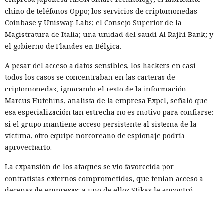
chino de teléfonos Oppo; los servicios de criptomonedas
Coinbase y Uniswap Labs; el Consejo Superior de la
Magistratura de Italia; una unidad del saudí Al Rajhi Bank; y
el gobierno de Flandes en Bélgica.
A pesar del acceso a datos sensibles, los hackers en casi
todos los casos se concentraban en las carteras de
criptomonedas, ignorando el resto de la información.
Marcus Hutchins, analista de la empresa Expel, señaló que
esa especialización tan estrecha no es motivo para confiarse:
Las herramientas de IA gradualmente dejan de ser para los
si el grupo mantiene acceso persistente al sistema de la
atacantes solo una fuente de sugerencias y cada vez más
víctima, otro equipo norcoreano de espionaje podría
forman parte del propio ataque. Cisco Talos
estudió
los
aprovecharlo.
registros de uso de IA y descubrió que los modelos de
lenguaje ya ayudan a los hackers a crear herramientas
La expansión de los ataques se vio favorecida por
maliciosas, escalar operaciones y buscar vulnerabilidades, y
contratistas externos comprometidos, que tenían acceso a
que las restricciones de seguridad en muchos casos se
decenas de empresas: a uno de ellos Stikas le encontró
eluden con bastante facilidad.
claves para 30 organizaciones. Algunas de las compañías
notificadas corrigieron las vulnerabilidades y revocaron las
En lugar de técnicas complejas, los atacantes simplemente