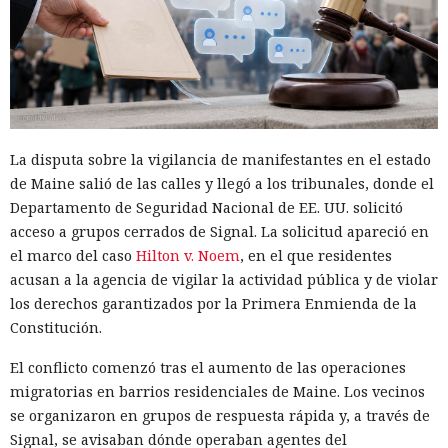
rechazos del modelo protegido, el atacante pasó a un
modelo sin restricciones y automatizó la búsqueda de
vulnerabilidades en las miniaplicaciones de Telegram. En
un caso, el agente volcó una base de datos con más de 1300
usuarios y cientos de monederos TON, obtuvo el token del
bot de Telegram y preparó la extracción de fondos.
La disputa sobre la vigilancia de manifestantes en el estado
Otro operador convirtió materiales públicos sobre
de Maine salió de las calles y llegó a los tribunales, donde el
React2Shell en un proceso para detectar sistemas
Departamento de Seguridad Nacional de EE. UU. solicitó
vulnerables y robar secretos. La IA ayudó a reunir un
acceso a grupos cerrados de Signal. La solicitud apareció en
escáner rápido y una cadena para ejecutar comandos,
el marco del caso
Hilton v. Noem
, en el que residentes
buscar configuraciones, claves y código fuente. La lista
acusan a la agencia de vigilar la actividad pública y de violar
inicial contenía 9180 hosts, y los materiales asociados
los derechos garantizados por la Primera Enmienda de la
apuntaban al procesamiento de decenas de millones de
Constitución.
URL. Talos encontró datos recopilados de al menos 54
objetivos.
El conflicto comenzó tras el aumento de las operaciones
migratorias en barrios residenciales de Maine. Los vecinos
Los investigadores atribuyen el resultado no solo a las
se organizaron en grupos de respuesta rápida y, a través de
capacidades de los modelos sino también a las habilidades
Signal, se avisaban dónde operaban agentes del