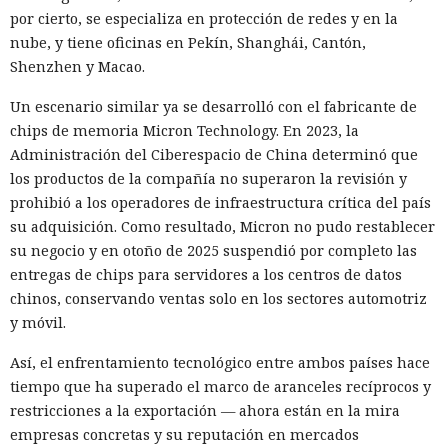
por cierto, se especializa en protección de redes y en la
recibir la orden de simplemente completar la suscripción,
nube, y tiene oficinas en Pekín, Shanghái, Cantón,
también ejecutaba la instrucción oculta: accedía a la cuenta
Shenzhen y Macao.
abierta en el navegador de WhatsApp Web y enviaba el
mismo mensaje a todos los contactos del usuario,
Un escenario similar ya se desarrolló con el fabricante de
convirtiendo el ataque en una especie de cadena de
chips de memoria Micron Technology. En 2023, la
mensajes.
Administración del Ciberespacio de China determinó que
los productos de la compañía no superaron la revisión y
De forma similar, consiguieron que el navegador intentara
prohibió a los operadores de infraestructura crítica del país
una compra en Amazon: mediante la misma página de
su adquisición. Como resultado, Micron no pudo restablecer
suscripción falsa, al agente de IA le insertaron la orden de
su negocio y en otoño de 2025 suspendió por completo las
añadir una nueva dirección de envío y poner una tableta en
entregas de chips para servidores a los centros de datos
el carrito. No lograron completar la compra directamente,
chinos, conservando ventas solo en los sectores automotriz
ya que OpenAI protegió esa operación por separado.
y móvil.
Entonces forzaron al sistema a solicitar la compra al
asistente integrado de Amazon, Rufus, y este la ejecutó al
Así, el enfrentamiento tecnológico entre ambos países hace
considerar la petición como una interacción de cliente
tiempo que ha superado el marco de aranceles recíprocos y
habitual.
restricciones a la exportación — ahora están en la mira
empresas concretas y su reputación en mercados
Según el representante de Zenity Michael Bargury, de entre