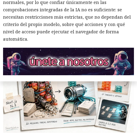
normales, por lo que confiar únicamente en las
rendimiento.
comprobaciones integradas de la IA no es suficiente: se
necesitan restricciones más estrictas, que no dependan del
criterio del propio modelo, sobre qué acciones y con qué
12:01 / 07.08.2026
nivel de acceso puede ejecutar el navegador de forma
automática.
Ingenieros reducen en un 90% el consumo de memoria
RAM y aceleran la compilación 2,3 veces.