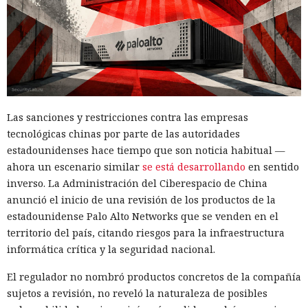
las llamadas a los procedimientos de creación de grupos y
¿Dejaste que un agente de IA se
despliegue de actualizaciones, especialmente si el archivo
encargara de tu rutina diaria?
termina en .txt o .esd.
Ya vació tus cuentas comprando
en marketplaces y mandó spam
a todos tus contactos
Las sanciones y restricciones contra las empresas
tecnológicas chinas por parte de las autoridades
13:36 / 07.08.2026
estadounidenses hace tiempo que son noticia habitual —
ahora un escenario similar
se está desarrollando
en sentido
inverso. La Administración del Ciberespacio de China
Un comando oculto en hebreo eludió la seguridad de Atlas y
anunció el inicio de una revisión de los productos de la
otros navegadores con IA.
estadounidense Palo Alto Networks que se venden en el
territorio del país, citando riesgos para la infraestructura
informática crítica y la seguridad nacional.
El regulador no nombró productos concretos de la compañía
sujetos a revisión, no reveló la naturaleza de posibles