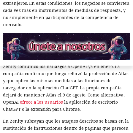
extranjeros. En estas condiciones, los negocios se convierten
todos los navegadores con IA probados, Atlas contaba con
cada vez más en instrumentos de medidas de respuesta, y
más barreras de seguridad, pero aun así consiguieron
no simplemente en participantes de la competencia de
sortearlas. Otros productos evaluados —de Google,
mercado.
Anthropic, Microsoft y Perplexity— resultaron ser aún más
vulnerables. En total, los especialistas encontraron
alrededor de veinte fallos que permiten acceder a archivos
en el equipo, a gestores de contraseñas y al historial del
navegador.
Zenity comunicó los hallazgos a OpenAI ya en enero. La
compañía confirmó que luego reforzó la protección de Atlas
y que aplicó las mismas medidas a las funciones de
navegador en la aplicación ChatGPT. La propia compañía
dejará de mantener Atlas el 9 de agosto. Como alternativa,
OpenAI
ofrece a los usuarios
la aplicación de escritorio
Era demasiado pronto para dar
ChatGPT o la extensión para Chrome.
por muerto a Next.js: la versión
En Zenity subrayan que los ataques descritos se basan en la
16.3 pulveriza los récords de
sustitución de instrucciones dentro de páginas que parecen