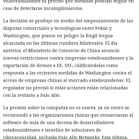
vulnerabilidades ni precisó qué medidas podrían seguir en
caso de detectarse incumplimientos.
La decisión se produjo en medio del empeoramiento de las
disputas comerciales y tecnológicas entre Pekín y
Washington, que ponen en peligro la frágil tregua
alcanzada en las últimas cumbres bilaterales. El día
El navegador que por sí mismo navega por páginas, rellena
anterior, el Ministerio de Comercio de China anunció
formularios y se comunica con sitios en lugar del
nuevas restricciones contra empresas estadounidenses y la
propietario resultó capaz de volver esas mismas funciones
exportación de drones a EE. UU., calificándolas como
en su contra. En la conferencia de ciberseguridad Black Hat,
respuesta a las recientes medidas de Washington contra el
especialistas de la empresa Zenity mostraron cómo el
acceso de empresas chinas al mercado estadounidense. El
navegador Atlas de OpenAI fue engañado para enviar
regulador no precisó si estas acciones están relacionadas
mensajes a contactos de WhatsApp y gestionar compras en
con la revisión a Palo Alto.
Amazon sin el conocimiento del usuario.
La presión sobre la compañía no es nueva: ya en enero se
En el origen del ataque había una página falsa de
recomendó a las organizaciones chinas que renunciaran al
suscripción a un boletín publicada en la red social X. Dentro
software de más de una decena de desarrolladores
de la página ocultaron instrucciones en hebreo: las
estadounidenses e israelíes de soluciones de
escribieron deliberadamente en un idioma menos común
ciberseguridad, incluida Palo Alto Networks. Esta última,
para eludir los filtros de seguridad en inglés. Atlas, al