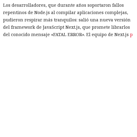
Los desarrolladores, que durante años soportaron fallos
repentinos de Node.js al compilar aplicaciones complejas,
pudieron respirar más tranquilos: salió una nueva versión
del framework de JavaScript Next.js, que promete librarlos
del conocido mensaje «FATAL ERROR». El equipo de Next.js
p
resentó
la versión 16.3 — la primera actualización
importante desde octubre de 2025, que reduce el consumo
de memoria RAM en desarrollo hasta un 90% y, además,
acelera el renderizado y el funcionamiento en general.
La contribución principal a la economía de memoria la
aporta el empaquetador integrado Turbopack, que desde
2022 sustituye progresivamente a Webpack en el proyecto.
En la nueva versión están activados por defecto el caché en
disco y el desplazamiento de datos no utilizados a disco. Una
instancia con 50 rutas (páginas separadas) ahora consume
alrededor de 840 megabytes en lugar de los anteriores 4,6
gigabytes — un ahorro de aproximadamente el 82%.