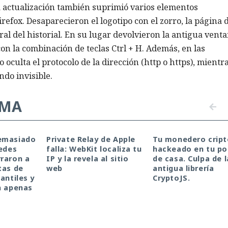
a actualización también suprimió varios elementos
irefox. Desaparecieron el logotipo con el zorro, la página 
ral del historial. En su lugar devolvieron la antigua vent
 con la combinación de teclas Ctrl + H. Además, en las
 oculta el protocolo de la dirección (http o https), mientr
ndo invisible.
EMA
emasiado
Private Relay de Apple
Tu monedero cript
redes
falla: WebKit localiza tu
hackeado en tu por
raron a
IP y la revela al sitio
de casa. Culpa de l
tas de
web
antigua librería
antiles y
CryptoJS.
n apenas