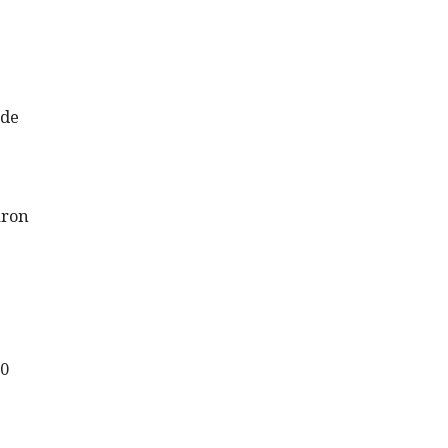
 de
aron
60