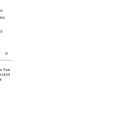
de
ana
as
o fue
Una prueba de
Seis años bajo la lupa:
tátil
inteligencia artificial se
un fallo del kernel de
a
convirtió en un
Linux expuso a usuari
ciberataque real: un
del sistema anónimo
agente creó
Tails
identidades falsas y
arremetió contra
GitHub