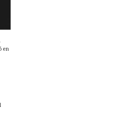
n
ó en
e
l