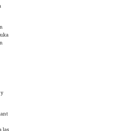
n
on
Muka
en
 y
iant
 las