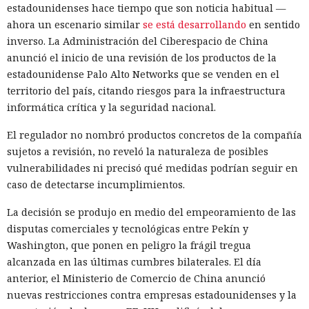
estadounidenses hace tiempo que son noticia habitual —
ahora un escenario similar
se está desarrollando
en sentido
10:34 / 07.08.2026
inverso. La Administración del Ciberespacio de China
anunció el inicio de una revisión de los productos de la
estadounidense Palo Alto Networks que se venden en el
Hombre podría afrontar hasta 32 años de prisión por filtrar
territorio del país, citando riesgos para la infraestructura
secretos de 165 empresas.
informática crítica y la seguridad nacional.
El regulador no nombró productos concretos de la compañía
sujetos a revisión, no reveló la naturaleza de posibles
vulnerabilidades ni precisó qué medidas podrían seguir en
caso de detectarse incumplimientos.
La decisión se produjo en medio del empeoramiento de las
disputas comerciales y tecnológicas entre Pekín y
Washington, que ponen en peligro la frágil tregua
alcanzada en las últimas cumbres bilaterales. El día
anterior, el Ministerio de Comercio de China anunció
nuevas restricciones contra empresas estadounidenses y la
El canadiense Connor Riley Muka ganó dinero durante