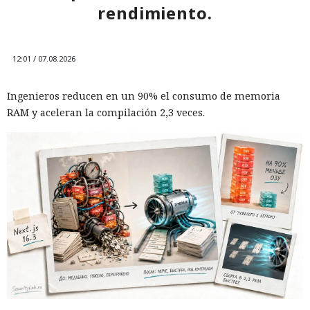
rendimiento.
Un comando oculto en hebreo eludió la seguridad de Atlas y
otros navegadores con IA.
12:01 / 07.08.2026
Ingenieros reducen en un 90% el consumo de memoria
RAM y aceleran la compilación 2,3 veces.
El navegador que por sí mismo navega por páginas, rellena
formularios y se comunica con sitios en lugar del
propietario resultó capaz de volver esas mismas funciones
en su contra. En la conferencia de ciberseguridad Black Hat,