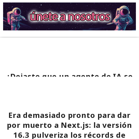
¿Dejaste que un agente de IA se
encargara de tu rutina diaria?
Ya vació tus cuentas comprando
en marketplaces y mandó spam
Era demasiado pronto para dar
a todos tus contactos
por muerto a Next.js: la versión
16.3 pulveriza los récords de
13:36 / 07.08.2026