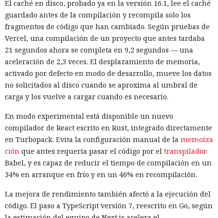
El caché en disco, probado ya en la versión 16.1, lee el caché
suscripción falsa, al agente de IA le insertaron la orden de
guardado antes de la compilación y recompila solo los
añadir una nueva dirección de envío y poner una tableta en
fragmentos de código que han cambiado. Según pruebas de
el carrito. No lograron completar la compra directamente,
Vercel, una compilación de un proyecto que antes tardaba
ya que OpenAI protegió esa operación por separado.
21 segundos ahora se completa en 9,2 segundos — una
Entonces forzaron al sistema a solicitar la compra al
aceleración de 2,3 veces. El desplazamiento de memoria,
asistente integrado de Amazon, Rufus, y este la ejecutó al
activado por defecto en modo de desarrollo, mueve los datos
considerar la petición como una interacción de cliente
no solicitados al disco cuando se aproxima al umbral de
habitual.
carga y los vuelve a cargar cuando es necesario.
Según el representante de Zenity Michael Bargury, de entre
En modo experimental está disponible un nuevo
todos los navegadores con IA probados, Atlas contaba con
compilador de React escrito en Rust, integrado directamente
más barreras de seguridad, pero aun así consiguieron
en Turbopack. Evita la configuración manual de la
memoiza
sortearlas. Otros productos evaluados —de Google,
ción
que antes requería pasar el código por el
transpilador
Anthropic, Microsoft y Perplexity— resultaron ser aún más
Babel, y es capaz de reducir el tiempo de compilación en un
vulnerables. En total, los especialistas encontraron
34% en arranque en frío y en un 46% en recompilación.
alrededor de veinte fallos que permiten acceder a archivos
en el equipo, a gestores de contraseñas y al historial del
La mejora de rendimiento también afectó a la ejecución del
navegador.
código. El paso a TypeScript versión 7, reescrito en Go, según
la estimación del equipo de Next.js acelera el