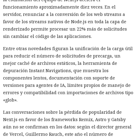
Zenity comunicó los hallazgos a OpenAI ya en enero. La
funcionamiento aproximadamente diez veces. En el
compañía confirmó que luego reforzó la protección de Atlas
servidor, renunciar a la conversión de los web streams a
y que aplicó las mismas medidas a las funciones de
favor de los streams nativos de Node.js en toda la capa de
navegador en la aplicación ChatGPT. La propia compañía
renderizado permite procesar un 22% más de solicitudes
dejará de mantener Atlas el 9 de agosto. Como alternativa,
sin cambiar el código de las aplicaciones.
OpenAI
ofrece a los usuarios
la aplicación de escritorio
ChatGPT o la extensión para Chrome.
Entre otras novedades figuran la unificación de la carga útil
para reducir el número de solicitudes de precarga, un
En Zenity subrayan que los ataques descritos se basan en la
mejor caché de archivos estáticos, la herramienta de
sustitución de instrucciones dentro de páginas que parecen
depuración Instant Navigations, que muestra los
normales, por lo que confiar únicamente en las
componentes lentos, documentación con soporte de
comprobaciones integradas de la IA no es suficiente: se
versiones para agentes de IA, límites propios de manejo de
necesitan restricciones más estrictas, que no dependan del
errores y compatibilidad con importaciones de archivos tipo
criterio del propio modelo, sobre qué acciones y con qué
Inspecciones que forzarán su
«glob».
nivel de acceso puede ejecutar el navegador de forma
salida del mercado: China toma
automática.
Las conversaciones sobre la pérdida de popularidad de
represalias contra EE. UU. a
Next.js en favor de los frameworks Remix, Astro y Gatsby
través de Palo Alto Networks
aún no se confirman en los datos: según el director general
de Vercel, Guillermo Rauch, este año el número de