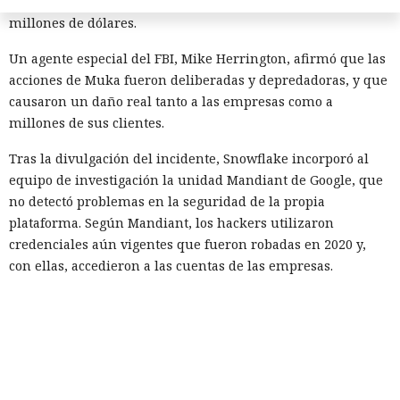
total de las empresas afectadas en aproximadamente 9,5
millones de dólares.
Un agente especial del FBI, Mike Herrington, afirmó que las
acciones de Muka fueron deliberadas y depredadoras, y que
causaron un daño real tanto a las empresas como a
millones de sus clientes.
Tras la divulgación del incidente, Snowflake incorporó al
equipo de investigación la unidad Mandiant de Google, que
no detectó problemas en la seguridad de la propia
plataforma. Según Mandiant, los hackers utilizaron
credenciales aún vigentes que fueron robadas en 2020 y,
con ellas, accedieron a las cuentas de las empresas.
Los analistas señalaron que el grupo tenía base en
Norteamérica y colaboraba con otro participante desde
Turquía — John Erin Binns, a quien las autoridades turcas
detuvieron en 2024 acusado de estar vinculado a un hackeo
anterior al operador de telecomunicaciones T-Mobile. Antes