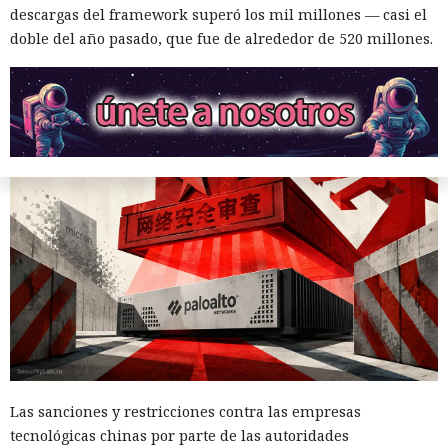
descargas del framework superó los mil millones — casi el
12:43 / 07.08.2026
doble del año pasado, que fue de alrededor de 520 millones.
Otra corporación corre el riesgo de repetir la triste suerte de
sus predecesoras.
El sonado hackeo a Snowflake
no quedó impune: detenido el
autor, ya espera sentencia en
Las sanciones y restricciones contra las empresas
una celda.
tecnológicas chinas por parte de las autoridades