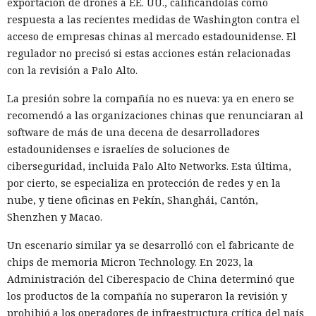
exportación de drones a EE. UU., calificándolas como
muchos meses con datos robados de otras personas, antes
respuesta a las recientes medidas de Washington contra el
de ser detenido y entregado a la justicia estadounidense por
acceso de empresas chinas al mercado estadounidense. El
uno de los mayores hackeos de los últimos años — ataque a
regulador no precisó si estas acciones están relacionadas
la plataforma en la nube Snowflake.
con la revisión a Palo Alto.
Muka, de 26 años, se declaró culpable de cargos de fraude
La presión sobre la compañía no es nueva: ya en enero se
informático y telefónico, robo agravado de datos personales
recomendó a las organizaciones chinas que renunciaran al
y conspiración en un tribunal federal del estado de
software de más de una decena de desarrolladores
Washington. Su sentencia se dictará el 27 de octubre; la
estadounidenses e israelíes de soluciones de
pena máxima es de hasta 32 años de prisión.
ciberseguridad, incluida Palo Alto Networks. Esta última,
Muka y sus cómplices utilizaron credenciales robadas para
por cierto, se especializa en protección de redes y en la
acceder a cuentas de Snowflake y robaron información de al
nube, y tiene oficinas en Pekín, Shanghái, Cantón,
menos 165 empresas. Entre las afectadas se encuentran
Shenzhen y Macao.
AT&T, Ticketmaster, Advance Auto Parts, Neiman Marcus,
Un escenario similar ya se desarrolló con el fabricante de
Santander, LendingTree y uno de los distritos escolares más
chips de memoria Micron Technology. En 2023, la
grandes de Estados Unidos.
Administración del Ciberespacio de China determinó que
La magnitud de las filtraciones fue enorme: en el caso de
los productos de la compañía no superaron la revisión y
AT&T se trató de registros de llamadas y mensajes de más
prohibió a los operadores de infraestructura crítica del país