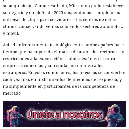
de 100 millones de abonados, y el hackeo a Ticketmaster
su adquisición. Como resultado, Micron no pudo restablecer
afectó a alrededor de 560 millones de usuarios.
su negocio y en otoño de 2025 suspendió por completo las
entregas de chips para servidores a los centros de datos
Según la investigación, los hackeos ocurrieron entre febrero
chinos, conservando ventas solo en los sectores automotriz
y octubre de 2024. Los atacantes accedieron a cuentas
y móvil.
bancarias, información financiera, números de registro de
la Administración para el Control de Drogas, licencias de
Así, el enfrentamiento tecnológico entre ambos países hace
conducir, pasaportes y números de seguridad social.
tiempo que ha superado el marco de aranceles recíprocos y
restricciones a la exportación — ahora están en la mira
Tras robar los datos, los hackers extorsionaban a las
empresas concretas y su reputación en mercados
empresas exigiendo dinero y amenazando con publicar lo
extranjeros. En estas condiciones, los negocios se convierten
sustraído. El grupo obtuvo alrededor de 2,5 millones de
cada vez más en instrumentos de medidas de respuesta, y
dólares en rescates; además, Muka chantajeó al menos a
no simplemente en participantes de la competencia de
una víctima de forma reiterada, utilizando datos de un
mercado.
funcionario público en activo o retirado y de su familia.
Otros 495.000 dólares los ganó Muka vendiendo parte de los
datos robados en foros de ciberdelincuencia como
BreachForums y XSS.is. La investigación estimó el perjuicio