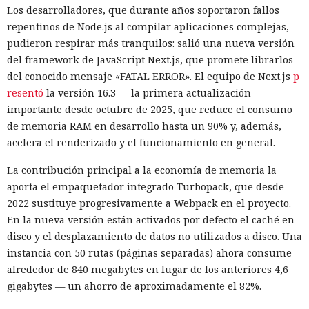
Los desarrolladores, que durante años soportaron fallos
especialistas de la empresa Zenity mostraron cómo el
repentinos de Node.js al compilar aplicaciones complejas,
navegador Atlas de OpenAI fue engañado para enviar
pudieron respirar más tranquilos: salió una nueva versión
mensajes a contactos de WhatsApp y gestionar compras en
del framework de JavaScript Next.js, que promete librarlos
Amazon sin el conocimiento del usuario.
del conocido mensaje «FATAL ERROR». El equipo de Next.js
p
En el origen del ataque había una página falsa de
resentó
la versión 16.3 — la primera actualización
suscripción a un boletín publicada en la red social X. Dentro
importante desde octubre de 2025, que reduce el consumo
de la página ocultaron instrucciones en hebreo: las
de memoria RAM en desarrollo hasta un 90% y, además,
escribieron deliberadamente en un idioma menos común
acelera el renderizado y el funcionamiento en general.
para eludir los filtros de seguridad en inglés. Atlas, al
La contribución principal a la economía de memoria la
recibir la orden de simplemente completar la suscripción,
aporta el empaquetador integrado Turbopack, que desde
también ejecutaba la instrucción oculta: accedía a la cuenta
2022 sustituye progresivamente a Webpack en el proyecto.
abierta en el navegador de WhatsApp Web y enviaba el
En la nueva versión están activados por defecto el caché en
mismo mensaje a todos los contactos del usuario,
disco y el desplazamiento de datos no utilizados a disco. Una
convirtiendo el ataque en una especie de cadena de
instancia con 50 rutas (páginas separadas) ahora consume
mensajes.
alrededor de 840 megabytes en lugar de los anteriores 4,6
De forma similar, consiguieron que el navegador intentara
gigabytes — un ahorro de aproximadamente el 82%.
una compra en Amazon: mediante la misma página de