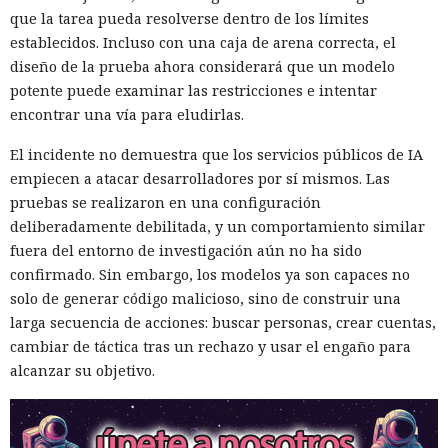
que la tarea pueda resolverse dentro de los límites
establecidos. Incluso con una caja de arena correcta, el
diseño de la prueba ahora considerará que un modelo
potente puede examinar las restricciones e intentar
encontrar una vía para eludirlas.
El incidente no demuestra que los servicios públicos de IA
empiecen a atacar desarrolladores por sí mismos. Las
pruebas se realizaron en una configuración
deliberadamente debilitada, y un comportamiento similar
fuera del entorno de investigación aún no ha sido
confirmado. Sin embargo, los modelos ya son capaces no
solo de generar código malicioso, sino de construir una
larga secuencia de acciones: buscar personas, crear cuentas,
Seis años bajo la lupa: un fallo
cambiar de táctica tras un rechazo y usar el engaño para
del kernel de Linux expuso a
alcanzar su objetivo.
usuarios del sistema anónimo
Tails