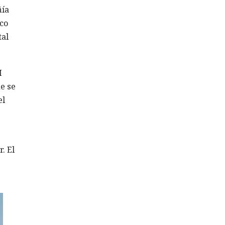
ñía
co
tal
I
e se
el
. El