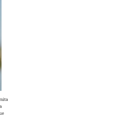
mita
a
que