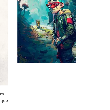
les
ó que