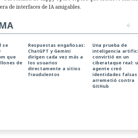
era de interfaces de IA amigables.
EMA
d se
Respuestas engañosas:
Una prueba de
0
ChatGPT y Gemini
inteligencia artific
pm que
dirigen cada vez más a
convirtió en un
llones de
los usuarios
ciberataque real: 
directamente a sitios
agente creó
fraudulentos
identidades falsas
arremetió contra
GitHub