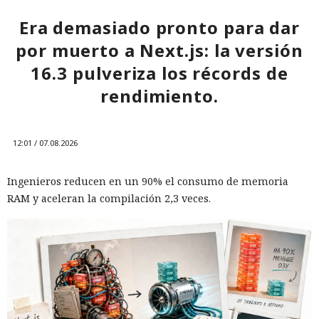
extranjeros. En estas condiciones, los negocios se convierten
cada vez más en instrumentos de medidas de respuesta, y
Era demasiado pronto para dar
no simplemente en participantes de la competencia de
por muerto a Next.js: la versión
mercado.
16.3 pulveriza los récords de
rendimiento.
12:01 / 07.08.2026
Ingenieros reducen en un 90% el consumo de memoria
RAM y aceleran la compilación 2,3 veces.