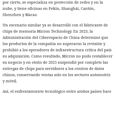
por cierto, se especializa en protección de redes y en la
nube, y tiene oficinas en Pekín, Shanghái, Cantón,
Shenzhen y Macao.
Un escenario similar ya se desarrolló con el fabricante de
chips de memoria Micron Technology. En 2023, la
Administración del Ciberespacio de China determinó que
los productos de la compañía no superaron la revisión y
prohibió a los operadores de infraestructura crítica del país
su adquisición. Como resultado, Micron no pudo restablecer
su negocio y en otoño de 2025 suspendió por completo las
entregas de chips para servidores a los centros de datos
chinos, conservando ventas solo en los sectores automotriz
y móvil.
Así, el enfrentamiento tecnológico entre ambos países hace
tiempo que ha superado el marco de aranceles recíprocos y
restricciones a la exportación — ahora están en la mira
empresas concretas y su reputación en mercados