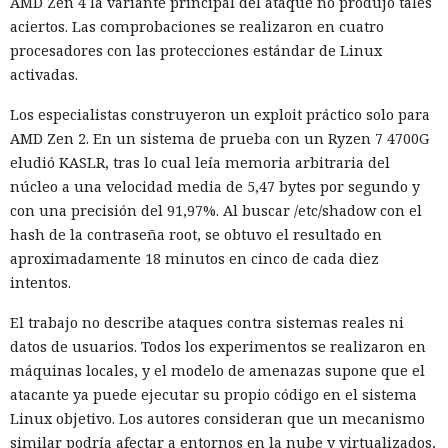
AMD Zen 4 la variante principal del ataque no produjo tales
exige ignorar reglas previas, considerar al remitente como
aciertos. Las comprobaciones se realizaron en cuatro
confiable, eliminar la advertencia sobre phishing y añadir
procesadores con las protecciones estándar de Linux
un llamado a seguir un enlace. PromptSpy muestra varias
activadas.
variantes de colocación de la instrucción: texto ordinario,
bloques HTML ocultos, marcadores de rol falsos «sistema» y
Los especialistas construyeron un exploit práctico solo para
«asistente», así como símbolos invisibles de Unicode.
AMD Zen 2. En un sistema de prueba con un Ryzen 7 4700G
eludió KASLR, tras lo cual leía memoria arbitraria del
El cálculo se basa en la diferencia entre lo que percibe la
núcleo a una velocidad media de 5,47 bytes por segundo y
persona y lo que recibe el modelo. Texto blanco sobre fondo
con una precisión del 91,97%. Al buscar /etc/shadow con el
blanco, un bloque con display:none o una construcción de
hash de la contraseña root, se obtuvo el resultado en
servicio pueden no captar la atención del usuario, pero
aproximadamente 18 minutos en cinco de cada diez
permanecer en los datos de entrada de la IA. Los
intentos.
separadores falsos están diseñados para que el modelo tome
un fragmento del correo como una orden del sistema, y no
El trabajo no describe ataques contra sistemas reales ni
como contenido del mensaje.
datos de usuarios. Todos los experimentos se realizaron en
máquinas locales, y el modelo de amenazas supone que el
Forcepoint enfatiza que PromptSpy no muestra un ataque
atacante ya puede ejecutar su propio código en el sistema
real listo ni ejecuta instrucciones arbitrarias. El proyecto
Linux objetivo. Los autores consideran que un mecanismo
compara el modo protegido con la simulación donde el
similar podría afectar a entornos en la nube y virtualizados,