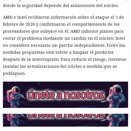
contexto adicional puede cambiar la reacción del siguiente
donde la seguridad depende del aislamiento del núcleo.
agente de IA. El riesgo principal está relacionado con
cadenas de varios agentes: una línea procesada puede
AMD e Intel recibieron información sobre el ataque el 5 de
entrar en un resumen, en un borrador de respuesta o en
febrero de 2026 y confirmaron el comportamiento de los
una acción posterior de otro componente.
procesadores que subyace en él. AMD informó planes para
La mujer de tus sueños resultó
cerrar el problema mediante un cambio en el núcleo; Intel
ser una IA: los chatbots invaden
Para reducir ese riesgo, los desarrolladores aconsejan
no considera necesario un parche independiente. Entre las
verificar los datos entre agentes, limpiar el contexto
las plataformas de citas y
medidas propuestas está volver a limpiar el predictor
intermedio, rastrear el origen de las instrucciones e aislar
después de la interrupción. Para reducir el riesgo, conviene
buscan víctimas.
la memoria del diálogo. Además conviene limitar el plazo
instalar las actualizaciones del núcleo a medida que se
de conservación del contexto, comprobar el intercambio
publiquen.
entre agentes y vigilar cambios inesperados de
12:16 / 09.08.2026
comportamiento en distintas etapas de la cadena de
sistemas de IA.
Por $3.000 al mes, estafadores contratan en la nube una
plataforma "llave en mano" para estafar