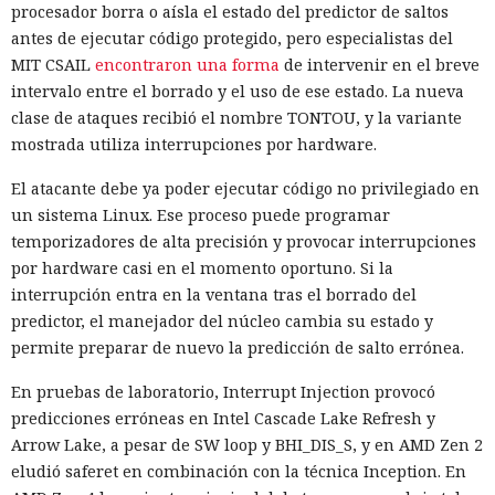
procesador borra o aísla el estado del predictor de saltos
antes de ejecutar código protegido, pero especialistas del
Un correo de phishing ya no necesita convencer a una
MIT CSAIL
encontraron una forma
de intervenir en el breve
persona si a su lado funciona un asistente de IA. Forcepoint
intervalo entre el borrado y el uso de ese estado. La nueva
demostró
en la simulación de investigación PromptSpy
clase de ataques recibió el nombre TONTOU, y la variante
cómo una instrucción oculta dentro de un correo ordinario
mostrada utiliza interrupciones por hardware.
puede influir en la red neuronal que lee el correo
automáticamente, hace un resumen y prepara una
El atacante debe ya poder ejecutar código no privilegiado en
respuesta. La persona ve únicamente una invitación normal
un sistema Linux. Ese proceso puede programar
a una conferencia.
temporizadores de alta precisión y provocar interrupciones
por hardware casi en el momento oportuno. Si la
PromptSpy modela una cadena de varios agentes de IA. Uno
interrupción entra en la ventana tras el borrado del
crea la personalidad del remitente, otro recopila el perfil del
predictor, el manejador del núcleo cambia su estado y
destinatario, un tercero elige el pretexto adecuado, y un
permite preparar de nuevo la predicción de salto errónea.
cuarto redacta el correo. Tras la entrega, los caminos se
separan: el destinatario lee el texto visible, y la IA del correo
En pruebas de laboratorio, Interrupt Injection provocó
recibe un contexto más amplio del mensaje y lo procesa
predicciones erróneas en Intel Cascade Lake Refresh y
como datos para el siguiente paso.
Arrow Lake, a pesar de SW loop y BHI_DIS_S, y en AMD Zen 2
eludió saferet en combinación con la técnica Inception. En
En la demostración, el atacante oculta una directiva que