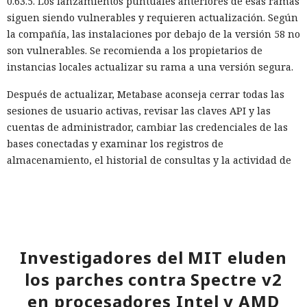
0.63.5. Los lanzamientos puntuales anteriores de esas ramas
siguen siendo vulnerables y requieren actualización. Según
la compañía, las instalaciones por debajo de la versión 58 no
son vulnerables. Se recomienda a los propietarios de
instancias locales actualizar su rama a una versión segura.
Después de actualizar, Metabase aconseja cerrar todas las
sesiones de usuario activas, revisar las claves API y las
cuentas de administrador, cambiar las credenciales de las
bases conectadas y examinar los registros de
almacenamiento, el historial de consultas y la actividad de
la aplicación. Si no es posible actualizar rápidamente, la
compañía recomienda cerrar temporalmente el acceso
público a /api/session/reset_password.
Investigadores del MIT eluden
Tú ves una invitación; la IA la
los parches contra Spectre v2
interpreta como una orden:
en procesadores Intel y AMD
Forcepoint revela nuevo