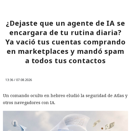
07:02 / 08.08.2026
¿Dejaste que un agente de IA se
encargara de tu rutina diaria?
Una vulnerabilidad en un servicio permitió infiltrarse en la
Ya vació tus cuentas comprando
red corporativa con solo un par de comandos.
en marketplaces y mandó spam
a todos tus contactos
13:36 / 07.08.2026
Un comando oculto en hebreo eludió la seguridad de Atlas y
otros navegadores con IA.
Un servidor corporativo de actualizaciones suele