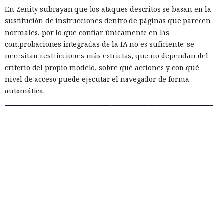
En Zenity subrayan que los ataques descritos se basan en la
Inspecciones que forzarán su
sustitución de instrucciones dentro de páginas que parecen
salida del mercado: China toma
normales, por lo que confiar únicamente en las
comprobaciones integradas de la IA no es suficiente: se
represalias contra EE. UU. a
necesitan restricciones más estrictas, que no dependan del
través de Palo Alto Networks
criterio del propio modelo, sobre qué acciones y con qué
nivel de acceso puede ejecutar el navegador de forma
automática.
12:43 / 07.08.2026
Otra corporación corre el riesgo de repetir la triste suerte de
sus predecesoras.