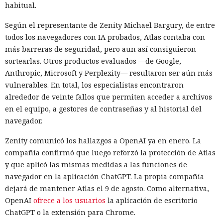
habitual.
automatizar la cadena, SpecterOps publicó NotWSUSpicious,
que genera las consultas SQL necesarias y permite
Según el representante de Zenity Michael Bargury, de entre
reproducir el ataque en una infraestructura de pruebas.
todos los navegadores con IA probados, Atlas contaba con
más barreras de seguridad, pero aun así consiguieron
SpecterOps no describe ataques reales que utilicen este
sortearlas. Otros productos evaluados —de Google,
método; se trata de una demostración de laboratorio. Para
Anthropic, Microsoft y Perplexity— resultaron ser aún más
reducir el riesgo, la empresa aconseja exigir Extended
vulnerables. En total, los especialistas encontraron
Protection for Authentication en el servidor de la base de
alrededor de veinte fallos que permiten acceder a archivos
WSUS, restringir el acceso de red a ese servidor y supervisar
en el equipo, a gestores de contraseñas y al historial del
las llamadas a los procedimientos de creación de grupos y
navegador.
despliegue de actualizaciones, especialmente si el archivo
termina en .txt o .esd.
Zenity comunicó los hallazgos a OpenAI ya en enero. La
compañía confirmó que luego reforzó la protección de Atlas
y que aplicó las mismas medidas a las funciones de
navegador en la aplicación ChatGPT. La propia compañía
dejará de mantener Atlas el 9 de agosto. Como alternativa,
OpenAI
ofrece a los usuarios
la aplicación de escritorio
ChatGPT o la extensión para Chrome.