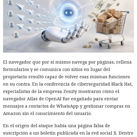
considerarse parte de la infraestructura de confianza, pero
SpecterOps mostró cómo, con cierta configuración de WSUS,
se puede convertir en un canal de entrega de código
malicioso. Beaviel David demostró el ataque en el que una
actualización falsa se enviaba a un equipo Windows
seleccionado a través del mecanismo estándar de WSUS
dentro de la red.
El ataque funciona si WSUS almacena la base SUSDB en un
El navegador que por sí mismo navega por páginas, rellena
servidor Microsoft SQL independiente y no se requiere
formularios y se comunica con sitios en lugar del
Extended Protection for Authentication para la
propietario resultó capaz de volver esas mismas funciones
autenticación. El investigador forzó a la cuenta de equipo de
en su contra. En la conferencia de ciberseguridad Black Hat,
WSUS a realizar la autenticación NTLM a través de un
especialistas de la empresa Zenity mostraron cómo el
sistema controlado, la redirigió al servidor SQL y obtuvo
navegador Atlas de OpenAI fue engañado para enviar
una sesión en nombre del propio WSUS. La cuenta disponía
mensajes a contactos de WhatsApp y gestionar compras en
de privilegios suficientes para operar con SUSDB.
Amazon sin el conocimiento del usuario.
El acceso a la base era limitado, pero al rol de WSUS se le
En el origen del ataque había una página falsa de
permitía ejecutar procedimientos almacenados. A través de
suscripción a un boletín publicada en la red social X. Dentro