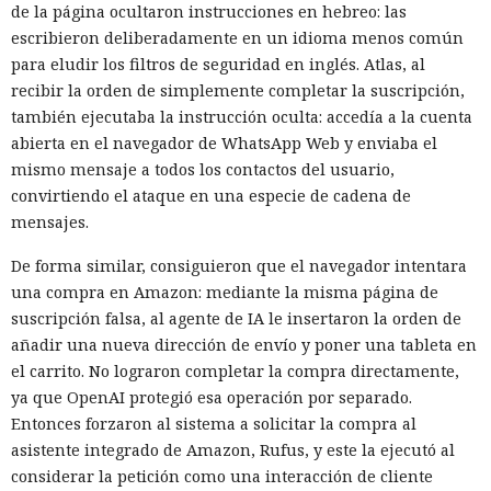
ellos se pudo crear una actualización propia, indicar la
de la página ocultaron instrucciones en hebreo: las
dirección del archivo, crear un grupo separado y añadir a
escribieron deliberadamente en un idioma menos común
ese grupo el equipo concreto. Este enfoque permite dirigir
para eludir los filtros de seguridad en inglés. Atlas, al
la actualización falsa no a toda la red, sino a un sistema
recibir la orden de simplemente completar la suscripción,
seleccionado, y luego aprobar su instalación.
también ejecutaba la instrucción oculta: accedía a la cuenta
abierta en el navegador de WhatsApp Web y enviaba el
El principal obstáculo fue la verificación de la firma digital.
mismo mensaje a todos los contactos del usuario,
WSUS rechazó aceptar un ejecutable sin firma; sin
convirtiendo el ataque en una especie de cadena de
embargo, el análisis de
mensajes.
Microsoft.UpdateServices.ContentSyncAgent.dll reveló una
excepción en la lógica de comprobación. Para archivos con
De forma similar, consiguieron que el navegador intentara
la extensión .txt o .esd la verificación del certificado se
una compra en Amazon: mediante la misma página de
omite. En el laboratorio renombraron la carga maliciosa
suscripción falsa, al agente de IA le insertaron la orden de
como Ghost.txt, y WSUS aceptó el archivo.
añadir una nueva dirección de envío y poner una tableta en
el carrito. No lograron completar la compra directamente,
Tras el lanzamiento manual de la actualización, la estación
ya que OpenAI protegió esa operación por separado.
de trabajo de prueba instaló la carga y se conectó con éxito
Entonces forzaron al sistema a solicitar la compra al
al servidor de control. Con la política de descarga e
asistente integrado de Amazon, Rufus, y este la ejecutó al
instalación automática de actualizaciones activada, ese
considerar la petición como una interacción de cliente
mismo escenario puede ocurrir sin acción del usuario. Para