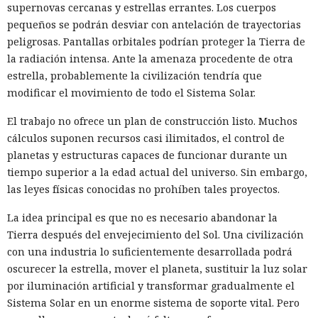
supernovas cercanas y estrellas errantes. Los cuerpos
a una reunión a puerta cerrada para analizar los pasos a
pequeños se podrán desviar con antelación de trayectorias
seguir.
peligrosas. Pantallas orbitales podrían proteger la Tierra de
la radiación intensa. Ante la amenaza procedente de otra
El programa debe ayudar a los desarrolladores a
estrella, probablemente la civilización tendría que
determinar con antelación si el modelo que crean está
modificar el movimiento de todo el Sistema Solar.
sujeto a revisión gubernamental. Los participantes podrán
proporcionar a las autoridades acceso a determinados
El trabajo no ofrece un plan de construcción listo. Muchos
sistemas avanzados por un periodo de hasta 30 días antes
cálculos suponen recursos casi ilimitados, el control de
de su lanzamiento o de su transferencia a otros socios de
planetas y estructuras capaces de funcionar durante un
confianza.
tiempo superior a la edad actual del universo. Sin embargo,
las leyes físicas conocidas no prohíben tales proyectos.
Durante ese tiempo, especialistas gubernamentales
evaluarán si el modelo puede buscar vulnerabilidades en
La idea principal es que no es necesario abandonar la
programas o ayudar a llevar a cabo ciberataques complejos.
Tierra después del envejecimiento del Sol. Una civilización
En la revisión participan el Departamento del Tesoro de EE.
con una industria lo suficientemente desarrollada podrá
UU., la Agencia de Seguridad Nacional y la Agencia de
oscurecer la estrella, mover el planeta, sustituir la luz solar
Seguridad de Infraestructura y Ciberseguridad de EE. UU.
por iluminación artificial y transformar gradualmente el
(CISA).
Sistema Solar en un enorme sistema de soporte vital. Pero