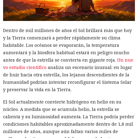
China Unicom. Sin embargo, las decisiones no obligaban a
las empresas a desmontar equipos, abandonar centros de
datos o cortar conexiones de red privadas.
Dentro de mil millones de años el Sol brillará más que hoy
El comité
considera
que la infraestructura conservada pudo
y la Tierra comenzará a perder rápidamente su clima
haber dado a estructuras chinas la capacidad de observar
habitable. Los océanos se evaporarán, la temperatura
tráfico sensible, ayudar a mantener servidores maliciosos y
aumentará y la biosfera habitual estará en peligro mucho
crear condiciones para desviar datos. La investigación no
antes de que la estrella se convierta en gigante roja.
Un nue
presenta pruebas directas de la participación de empleados
vo estudio científico
analiza un escenario inusual: en lugar
de los operadores en ciberataques.
de huir hacia otra estrella, los lejanos descendientes de la
Los autores prestaron atención especial a la campaña Salt
humanidad podrían intentar reconfigurar el Sistema Solar
Typhoon, que se reveló en 2024 tras los hackeos a grandes
y preservar la vida en la Tierra.
empresas de telecomunicaciones. La red China Mobile
El Sol actualmente convierte hidrógeno en helio en su
International apareció al menos 192 veces en rutas hacia 58
núcleo. A medida que se acumula helio, la estrella se
grupos de direcciones que la CISA vinculó con servidores de
calienta y su luminosidad aumenta. La Tierra podría perder
los atacantes.
condiciones habitables aproximadamente dentro de 1,8 mil
El comité no afirma que China Mobile conociera la
millones de años, aunque aún faltan varios miles de