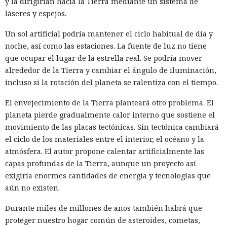
y la dirigirían hacia la Tierra mediante un sistema de
láseres y espejos.
Un sol artificial podría mantener el ciclo habitual de día y
noche, así como las estaciones. La fuente de luz no tiene
que ocupar el lugar de la estrella real. Se podría mover
alrededor de la Tierra y cambiar el ángulo de iluminación,
incluso si la rotación del planeta se ralentiza con el tiempo.
El envejecimiento de la Tierra planteará otro problema. El
planeta pierde gradualmente calor interno que sostiene el
Las reglas para evaluar los modelos de IA más potentes
movimiento de las placas tectónicas. Sin tectónica cambiará
pueden afectar a toda la industria, sin embargo La Casa
el ciclo de los materiales entre el interior, el océano y la
Blanca
completó
un nuevo programa voluntario sin debate
atmósfera. El autor propone calentar artificialmente las
público y por el momento no ha revelado su contenido.
capas profundas de la Tierra, aunque un proyecto así
exigiría enormes cantidades de energía y tecnologías que
El documento se preparó dentro del plazo establecido por el
aún no existen.
decreto ejecutivo del presidente de EE. UU., Donald Trump,
del 2 de junio. Las autoridades discutieron el proyecto con
Durante miles de millones de años también habrá que
Anthropic, OpenAI y Google, así como con otros
proteger nuestro hogar común de asteroides, cometas,
desarrolladores. Se invitó a representantes de las empresas