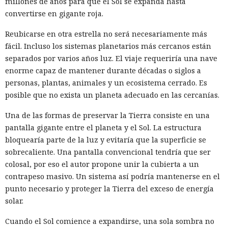
operación o ayudara a los atacantes. Los datos de
millones de años para que el Sol se expanda hasta
enrutamiento solo muestran que las conexiones de red
convertirse en gigante roja.
conservadas pudieron mantener la disponibilidad de la
Reubicarse en otra estrella no será necesariamente más
infraestructura Salt Typhoon mientras especialistas
fácil. Incluso los sistemas planetarios más cercanos están
estadounidenses intentaban neutralizarla.
separados por varios años luz. El viaje requeriría una nave
En un análisis más amplio, el comité contó casi 109 000
enorme capaz de mantener durante décadas o siglos a
casos entre 2018 y mayo de 2025 en los que redes de China o
personas, plantas, animales y un ecosistema cerrado. Es
de Hong Kong pudieron declarar sin autorización
posible que no exista un planeta adecuado en las cercanías.
direcciones IP estadounidenses como propias. Se trata de
Una de las formas de preservar la Tierra consiste en una
posibles interceptaciones de rutas BGP, el sistema que elige
pantalla gigante entre el planeta y el Sol. La estructura
la ruta del tráfico de internet. Parte de los episodios pudo
bloquearía parte de la luz y evitaría que la superficie se
deberse a errores de configuración.
sobrecaliente. Una pantalla convencional tendría que ser
La investigación también identificó decenas de puntos de
colosal, por eso el autor propone unir la cubierta a un
presencia y objetos de red activos de los tres operadores en
contrapeso masivo. Un sistema así podría mantenerse en el
centros de datos estadounidenses. Algunas filiales
punto necesario y proteger la Tierra del exceso de energía
dependían de las empresas matrices en China y Hong Kong
solar.
para el procesamiento de pedidos, el enrutamiento y la
Cuando el Sol comience a expandirse, una sola sombra no
gestión de sistemas internos.