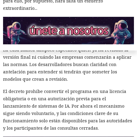
para ello, por supuesto, hará falta un esfuerzo
La metodología de pruebas y los umbrales permanecerán
extraordinario...
clasificados. Los desarrolladores recibirán la información
necesaria solo cuando sea imprescindible. El programa
voluntario en sí no fue declarado secreto, por lo que
políticos y especialistas en seguridad esperaban la
publicación, al menos, de los requisitos generales.
La Casa Blanca tampoco especificó quién ya ha revisado la
versión final ni cuándo las empresas comenzarán a aplicar
las normas. Los desarrolladores buscan claridad con
antelación para entender si tendrán que someter los
modelos que crean a revisión.
El decreto prohíbe convertir el programa en una licencia
Microsoft: «miles de
obligatoria o en una autorización previa para el
lanzamiento de sistemas de IA. Por ahora el mecanismo
compilaciones se paralizarán el
sigue siendo voluntario, y las condiciones clave de su
1 de noviembre». NuGet revoca
funcionamiento solo están disponibles para las autoridades
las claves API anuales
y los participantes de las consultas cerradas.