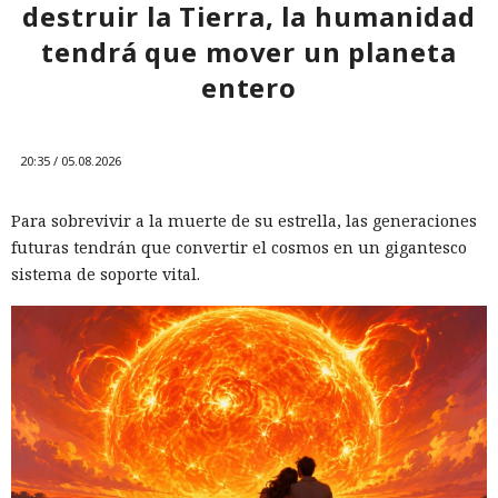
destruir la Tierra, la humanidad
tendrá que mover un planeta
entero
20:35 / 05.08.2026
Para sobrevivir a la muerte de su estrella, las generaciones
futuras tendrán que convertir el cosmos en un gigantesco
Una prohibición formal no siempre implica una salida real
sistema de soporte vital.
del mercado, y una investigación del comité especial de la
Cámara de Representantes de EE. UU. mostró que China
Mobile, China Telecom y China Unicom conservaron equipo,
espacios en centros de datos y enlaces de red en el país tras
las restricciones de la Comisión Federal de Comunicaciones.
Entre 2019 y 2022 el regulador negó a China Mobile la
autorización para servicios internacionales y revocó las
licencias de las filiales estadounidenses de China Telecom y