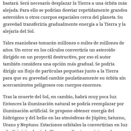
bastará. Será necesario desplazar la Tierra a una órbita más
El comité propuso ampliar las facultades de las agencias
alejada. Para ello se podrían desviar repetidamente grandes
para que, tras la revocación de licencias, pudieran controlar
asteroides u otros cuerpos espaciales cerca del planeta. Su
el equipo restante y las conexiones privadas. El informe
gravedad transferiría gradualmente energía a la Tierra y la
también recomienda una protección más estricta de BGP, el
alejaría del Sol.
registro obligatorio de las acciones de operadores
La Casa Blanca decidió a puerta
Tales maniobras tomarán millones o miles de millones de
extranjeros y la financiación del desmantelamiento puntual
cerrada el destino de la IA; los
años. Un error en los cálculos convertiría un asteroide
de infraestructura de riesgo.
dirigido en un proyectil destructivo, por eso el autor
servicios de inteligencia serán
también considera una opción más gradual. Se podría
los primeros en evaluarlo.
dirigir un flujo de partículas pequeñas junto a la Tierra
para que su gravedad cambie paulatinamente su órbita sin
acercamientos peligrosos con cuerpos enormes.
21:02 / 05.08.2026
Tras la muerte del Sol, en cambio, habrá muy poca luz.
Entonces la iluminación natural se podría reemplazar por
Poca libertad para los desarrolladores: las reglas del juego
iluminación artificial. Se propone obtener energía del
ya estaban fijadas.
hidrógeno y del helio en las atmósferas de Júpiter, Saturno,
Urano y Neptuno. Estaciones orbitales la convertirían en luz