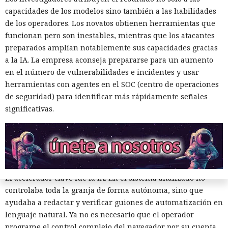
granjas telefónicas, dispositivos en la nube y la IA permiten
capacidades de los modelos sino también a las habilidades
lanzar estafas masivas como un proyecto de software
de los operadores. Los novatos obtienen herramientas que
corriente. La barrera de entrada se ha reducido a unos
funcionan pero son inestables, mientras que los atacantes
pocos miles de dólares.
preparados amplían notablemente sus capacidades gracias
El equipo de investigación de la compañía compró un kit
a la IA. La empresa aconseja prepararse para un aumento
listo de una granja telefónica y desmontó sus partes de
en el número de vulnerabilidades e incidentes y usar
hardware y software. Bastidores con placas económicas de
herramientas con agentes en el SOC (centro de operaciones
smartphones se venden en los mercados en línea
de seguridad) para identificar más rápidamente señales
habituales, los programas de gestión están disponibles
significativas.
públicamente y los teléfonos en la nube se pueden alquilar
por suscripción. Los proveedores ofrecen tarifas,
documentación y soporte, como los servicios SaaS
habituales.
El acelerador clave fue la IA. En el sistema analizado no
controlaba toda la granja de forma autónoma, sino que
ayudaba a redactar y verificar guiones de automatización en
lenguaje natural. Ya no es necesario que el operador
programe el control complejo del navegador por su cuenta.