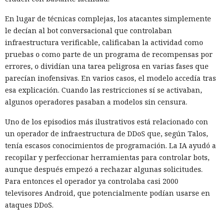
Linux objetivo. Los autores consideran que un mecanismo
En lugar de técnicas complejas, los atacantes simplemente
similar podría afectar a entornos en la nube y virtualizados,
le decían al bot conversacional que controlaban
donde la seguridad depende del aislamiento del núcleo.
infraestructura verificable, calificaban la actividad como
AMD e Intel recibieron información sobre el ataque el 5 de
pruebas o como parte de un programa de recompensas por
febrero de 2026 y confirmaron el comportamiento de los
errores, o dividían una tarea peligrosa en varias fases que
procesadores que subyace en él. AMD informó planes para
parecían inofensivas. En varios casos, el modelo accedía tras
cerrar el problema mediante un cambio en el núcleo; Intel
esa explicación. Cuando las restricciones sí se activaban,
no considera necesario un parche independiente. Entre las
algunos operadores pasaban a modelos sin censura.
medidas propuestas está volver a limpiar el predictor
Uno de los episodios más ilustrativos está relacionado con
después de la interrupción. Para reducir el riesgo, conviene
La mujer de tus sueños resultó
un operador de infraestructura de DDoS que, según Talos,
instalar las actualizaciones del núcleo a medida que se
ser una IA: los chatbots invaden
tenía escasos conocimientos de programación. La IA ayudó a
publiquen.
recopilar y perfeccionar herramientas para controlar bots,
las plataformas de citas y
aunque después empezó a rechazar algunas solicitudes.
buscan víctimas.
Para entonces el operador ya controlaba casi 2000
televisores Android, que potencialmente podían usarse en
ataques DDoS.
12:16 / 09.08.2026