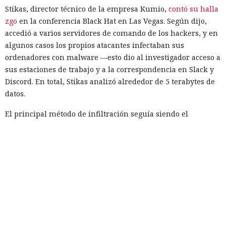
Stikas, director técnico de la empresa Kumio,
contó su halla
zgo
en la conferencia Black Hat en Las Vegas. Según dijo,
accedió a varios servidores de comando de los hackers, y en
algunos casos los propios atacantes infectaban sus
ordenadores con malware —esto dio al investigador acceso a
sus estaciones de trabajo y a la correspondencia en Slack y
Discord. En total, Stikas analizó alrededor de 5 terabytes de
datos.
El principal método de infiltración seguía siendo el
esquema de ofertas de trabajo falsas: atraían a los
desarrolladores con salarios altos y les pedían, como tarea
de prueba, descargar un programa que instalaba
sigilosamente código malicioso en el equipo. Esta táctica,
conocida como "Entrevista contagiosa", es empleada por los
grupos norcoreanos desde 2022.
Entre las organizaciones afectadas Stikas mencionó el
Hospital Infantil de Boston, que albergaba una base de datos