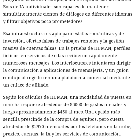
Bots de IA individuales son capaces de mantener
simultáneamente cientos de diálogos en diferentes idiomas
Los cazadores se convirtieron
y filtrar objetivos poco prometedores.
en presa: un investigador espió
Esa infraestructura es apta para estafas románticas y de
durante dos años a hackers de
inversión, ofertas falsas de trabajos remotos y la gestión
Corea del Norte a través de sus
masiva de cuentas falsas. En la prueba de HUMAN, perfiles
ficticios en servicios de citas recibieron rápidamente
propios chats de trabajo.
numerosos mensajes. Los interlocutores intentaron dirigir
la comunicación a aplicaciones de mensajería, y un guion
condujo al registro en una plataforma comercial mediante
10:18 / 09.08.2026
un enlace de afiliado.
Ciberdelincuentes buscaban carteras de criptomonedas
Según los cálculos de HUMAN, una modalidad de puesta en
mientras un desconocido permanecía sentado a sus
marcha requiere alrededor de $5000 de gastos iniciales y
espaldas.
luego aproximadamente $450 al mes. Una opción más
sencilla prescinde de la compra de equipos, pero cuesta
alrededor de $2970 mensuales por los teléfonos en la nube,
proxies, cuentas, la IA y los servicios de comunicación.