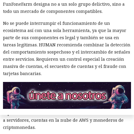
FunFoneFarm designa no a un solo grupo delictivo, sino a
todo un mercado de componentes compatibles.
No se puede interrumpir el funcionamiento de un
ecosistema así con una sola herramienta, ya que la mayor
parte de sus componentes es legal y también se usa en
tareas legítimas. HUMAN recomienda combinar la detección
del comportamiento sospechoso y el intercambio de señales
entre servicios. Requieren un control especial la creación
A veces la única manera de valorar de verdad la magnitud
masiva de cuentas, el secuestro de cuentas y el fraude con
de la amenaza es infiltrarse en el territorio del adversario;
tarjetas bancarias.
eso fue lo que hizo el investigador griego Vangelis Stikas,
que durante casi dos años estudió desde dentro los
servidores de hackers norcoreanos. En ese tiempo averiguó
que las víctimas del grupo fueron 1640 empresas de 57
países, y alrededor de 700–800 de ellas resultaron
especialmente afectadas: los atacantes obtenían acceso root
a servidores, cuentas en la nube de AWS y monederos de
criptomonedas.