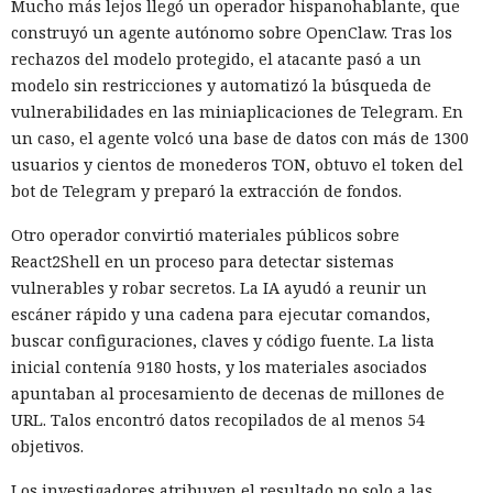
Mucho más lejos llegó un operador hispanohablante, que
construyó un agente autónomo sobre OpenClaw. Tras los
Por $3.000 al mes, estafadores contratan en la nube una
rechazos del modelo protegido, el atacante pasó a un
plataforma "llave en mano" para estafar
modelo sin restricciones y automatizó la búsqueda de
vulnerabilidades en las miniaplicaciones de Telegram. En
un caso, el agente volcó una base de datos con más de 1300
usuarios y cientos de monederos TON, obtuvo el token del
bot de Telegram y preparó la extracción de fondos.
Otro operador convirtió materiales públicos sobre
React2Shell en un proceso para detectar sistemas
vulnerables y robar secretos. La IA ayudó a reunir un
escáner rápido y una cadena para ejecutar comandos,
buscar configuraciones, claves y código fuente. La lista
inicial contenía 9180 hosts, y los materiales asociados
Los esquemas fraudulentos que antes requerían equipos,
apuntaban al procesamiento de decenas de millones de
habilidades y un gran equipo se ensamblan cada vez más a
URL. Talos encontró datos recopilados de al menos 54
partir de servicios prefabricados: especialistas de HUMAN
objetivos.
Security
describieron
el ecosistema FunFoneFarm, donde
Los investigadores atribuyen el resultado no solo a las