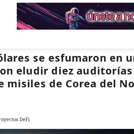
dólares se esfumaron en
on eludir diez auditorías
e misiles de Corea del N
royectos DeFi