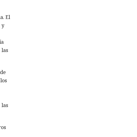
a. El
 y
ía
 las
 de
los
 las
ros