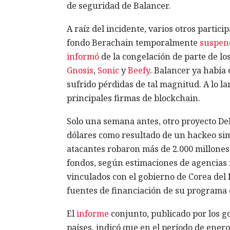
de seguridad de Balancer.
A raíz del incidente, varios otros parti
fondo Berachain temporalmente
suspen
informó
de la congelación de parte de lo
Gnosis
,
Sonic
y
Beefy
. Balancer ya había
sufrido pérdidas de tal magnitud. A lo la
principales firmas de blockchain.
Solo una semana antes, otro proyecto De
dólares como resultado de un hackeo simi
atacantes robaron más de 2.000 millones
fondos, según estimaciones de agencias 
vinculados con el gobierno de Corea del N
fuentes de financiación de su programa d
El
informe
conjunto, publicado por los g
países, indicó que en el período de ener