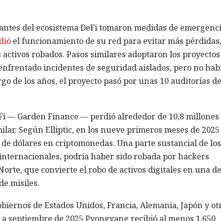
cipantes del ecosistema DeFi tomaron medidas de emergenci
dió
el funcionamiento de su red para evitar más pérdidas,
s activos robados. Pasos similares adoptaron los proyectos
 enfrentado incidentes de seguridad aislados, pero no hab
rgo de los años, el proyecto pasó por unas 10 auditorías de
Fi — Garden Finance — perdió alrededor de 10,8 millones
lar. Según Elliptic, en los nueve primeros meses de 2025 
 de dólares en criptomonedas. Una parte sustancial de los
internacionales, podría haber sido robada por hackers
orte, que convierte el robo de activos digitales en una de
e misiles.
obiernos de Estados Unidos, Francia, Alemania, Japón y ot
o a septiembre de 2025 Pyongyang recibió al menos 1.650