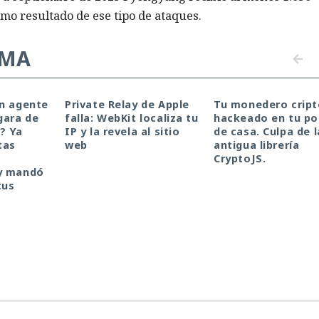
mo resultado de ese tipo de ataques.
EMA
un agente
Private Relay de Apple
Tu monedero cript
gara de
falla: WebKit localiza tu
hackeado en tu por
a? Ya
IP y la revela al sitio
de casa. Culpa de l
tas
web
antigua librería
CryptoJS.
y mandó
tus