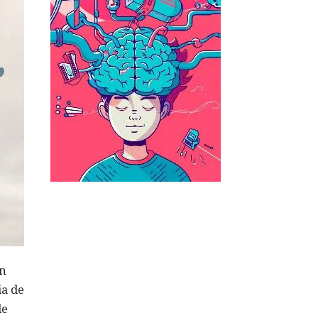
en
ia de
de