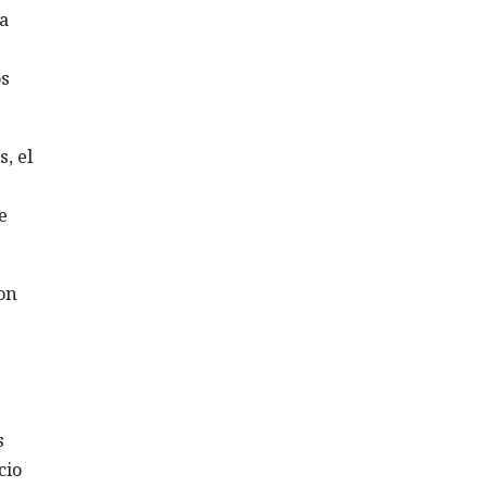
a
os
, el
e
on
s
cio