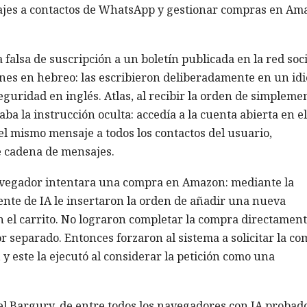
jes a contactos de WhatsApp y gestionar compras en Am
falsa de suscripción a un boletín publicada en la red soci
ones en hebreo: las escribieron deliberadamente en un id
eguridad en inglés. Atlas, al recibir la orden de simpleme
ba la instrucción oculta: accedía a la cuenta abierta en el
 mismo mensaje a todos los contactos del usuario,
e cadena de mensajes.
navegador intentara una compra en Amazon: mediante la
ente de IA le insertaron la orden de añadir una nueva
n el carrito. No lograron completar la compra directament
 separado. Entonces forzaron al sistema a solicitar la c
y este la ejecutó al considerar la petición como una
l Bargury, de entre todos los navegadores con IA probado