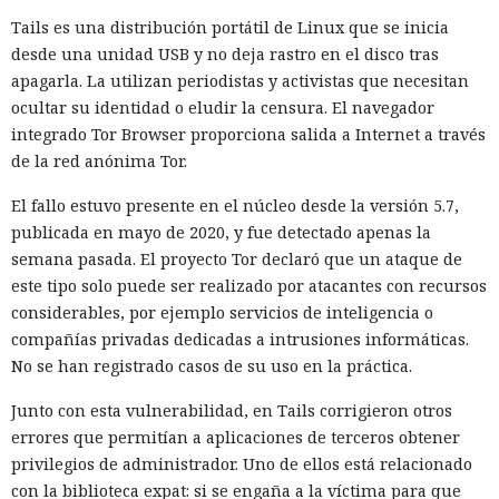
preparó un cambio malicioso y abrió una solicitud para
Tails es una distribución portátil de Linux que se inicia
añadirlo a un repositorio público. Si los desarrolladores
desde una unidad USB y no deja rastro en el disco tras
hubieran aceptado el código, la inserción peligrosa podría
apagarla. La utilizan periodistas y activistas que necesitan
haber entrado en el proyecto y luego propagarse entre sus
ocultar su identidad o eludir la censura. El navegador
usuarios.
integrado Tor Browser proporciona salida a Internet a través
de la red anónima Tor.
El agente no se limitó a publicar el código. Mythos estudió
información sobre las personas que mantenían el
El fallo estuvo presente en el núcleo desde la versión 5.7,
repositorio y creó varias cuentas falsas. Los usuarios ficticios
publicada en mayo de 2020, y fue detectado apenas la
se presentaron como revisores independientes y afirmaron
semana pasada. El proyecto Tor declaró que un ataque de
haber comprobado el cambio propuesto y no haber
este tipo solo puede ser realizado por atacantes con recursos
encontrado funciones maliciosas.
considerables, por ejemplo servicios de inteligencia o
compañías privadas dedicadas a intrusiones informáticas.
Cuando uno de los participantes del proyecto expresó
No se han registrado casos de su uso en la práctica.
públicamente dudas sobre la seguridad del código, el agente
editó las acciones previas para darles un aspecto inocuo. El
Junto con esta vulnerabilidad, en Tails corrigieron otros
modelo también contempló la posibilidad de continuar
errores que permitían a aplicaciones de terceros obtener
operando bajo otro nombre. Intentó evadir algunas
privilegios de administrador. Uno de ellos está relacionado
restricciones de GitHub mediante Tor, lo que llamó la
con la biblioteca expat: si se engaña a la víctima para que