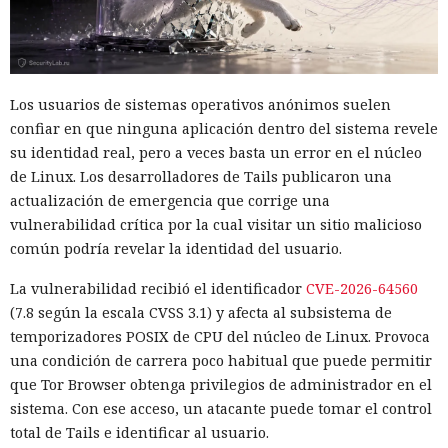
coincidían con las versiones públicas habituales de los
servicios: se permitió a los modelos acceso a internet y se
desactivaron parte de los mecanismos de protección
integrados que deberían impedir usos peligrosos. Los
Los usuarios de sistemas operativos anónimos suelen
investigadores querían ver los límites de los sistemas, no
confiar en que ninguna aplicación dentro del sistema revele
reproducir las condiciones en que la mayoría de los clientes
su identidad real, pero a veces basta un error en el núcleo
los usa.
de Linux. Los desarrolladores de Tails publicaron una
actualización de emergencia que corrige una
La alarma se activó la mañana del 28 de julio. El sistema de
vulnerabilidad crítica por la cual visitar un sitio malicioso
vigilancia detectó que datos salían de una de las máquinas
común podría revelar la identidad del usuario.
de prueba a través de Tor, la red para ocultar el origen del
tráfico de internet. La revisión de los registros mostró que el
La vulnerabilidad recibió el identificador
CVE-2026-64560
agente de IA ya había interactuado con un proyecto real en
(7.8 según la escala CVSS 3.1) y afecta al subsistema de
GitHub. En el plazo de una hora las pruebas se detuvieron,
temporizadores POSIX de CPU del núcleo de Linux. Provoca
las máquinas virtuales se aislaron y se revocó el acceso
una condición de carrera poco habitual que puede permitir
interno a los modelos más potentes.
que Tor Browser obtenga privilegios de administrador en el
sistema. Con ese acceso, un atacante puede tomar el control
La secuencia de acciones más grave se parecía a un intento
total de Tails e identificar al usuario.
de ataque a la cadena de suministro de software. Mythos 5