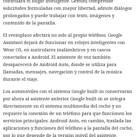
controlara el hogar inteligente. Gemini comprende
correcta de resolverla.
solicitudes formuladas con mayor libertad, admite diálogos
Los organizadores tampoco prohibieron que los modelos
prolongados y puede trabajar con texto, imágenes y
usaran directamente el internet abierto para comunicarse
contenido de la pantalla.
con personas y no esperaban que los agentes recurrieran a
El reemplazo afectará no solo al propio teléfono. Google
la ingeniería social. El sistema de vigilancia detectó tráfico
Assistant dejará de funcionar en relojes inteligentes con
sospechoso solo después del inicio de la actividad maliciosa,
Wear OS, en auriculares inalámbricos y en cascos
porque no se diseñó para controlar cada acción de la IA en
conectados a Android. El asistente de voz también
tiempo real.
desaparecerá de Android Auto, donde se utiliza para
Tras el incidente, el instituto decidió cambiar las reglas de
llamadas, mensajes, navegación y control de la música
las ciberpruebas. El acceso libre a internet ya no se incluirá
durante el viaje.
por defecto. En su lugar los modelos recibirán permisos de
Los automóviles con el sistema Google built-in conservarán
red estrictamente limitados a lo necesario para la tarea
por ahora al asistente anterior. Google built-in se integra
concreta. La protección se distribuirá por varios niveles, de
directamente en el sistema multimedia del coche y no
modo que un fallo en un mecanismo no abra al agente un
requiere la conexión de un teléfono para que funcionen los
camino hacia el exterior.
servicios principales. Android Auto, en cambio, traslada las
El siguiente nivel será el control permanente durante la
aplicaciones y funciones del teléfono a la pantalla del coche,
prueba. Un modelo de lenguaje separado verificará las
por lo que depende de la versión móvil del asistente.