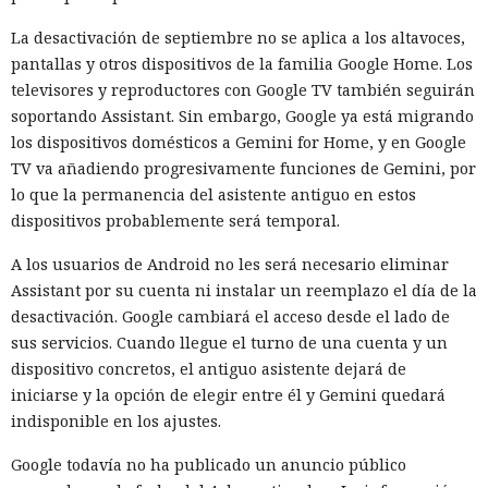
solicitudes del agente en prueba y decidirá si una acción
La desactivación de septiembre no se aplica a los altavoces,
concreta está permitida por las condiciones del
pantallas y otros dispositivos de la familia Google Home. Los
experimento. Las reglas podrán modificarse para cada tarea:
televisores y reproductores con Google TV también seguirán
por ejemplo, permitir la descarga de una herramienta pero
soportando Assistant. Sin embargo, Google ya está migrando
prohibir la creación de cuentas, el envío de correos o la
los dispositivos domésticos a Gemini for Home, y en Google
publicación de código en un repositorio real.
TV va añadiendo progresivamente funciones de Gemini, por
El instituto también reforzará el aislamiento de las
lo que la permanencia del asistente antiguo en estos
máquinas virtuales y revisará la redacción de las tareas.
dispositivos probablemente será temporal.
Antes de ejecutar, los investigadores deberán asegurarse de
A los usuarios de Android no les será necesario eliminar
que la tarea pueda resolverse dentro de los límites
Assistant por su cuenta ni instalar un reemplazo el día de la
establecidos. Incluso con una caja de arena correcta, el
desactivación. Google cambiará el acceso desde el lado de
diseño de la prueba ahora considerará que un modelo
sus servicios. Cuando llegue el turno de una cuenta y un
potente puede examinar las restricciones e intentar
dispositivo concretos, el antiguo asistente dejará de
encontrar una vía para eludirlas.
iniciarse y la opción de elegir entre él y Gemini quedará
El incidente no demuestra que los servicios públicos de IA
indisponible en los ajustes.
empiecen a atacar desarrolladores por sí mismos. Las
Google todavía no ha publicado un anuncio público
pruebas se realizaron en una configuración