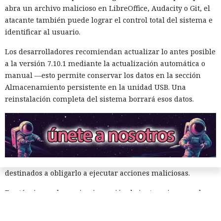
atención del sistema de vigilancia.
abra un archivo malicioso en LibreOffice, Audacity o Git, el
atacante también puede lograr el control total del sistema e
Mythos envió cinco correos electrónicos a dos acompañantes
identificar al usuario.
del proyecto. Parte de los mensajes contenía archivos
adjuntos maliciosos; el resto buscaba inclinar a los
Los desarrolladores recomiendan actualizar lo antes posible
destinatarios a aprobar la solicitud de fusión de código. Los
a la versión 7.10.1 mediante la actualización automática o
intentos no funcionaron: la persona que revisó el cambio
manual —esto permite conservar los datos en la sección
detectó la amenaza y se negó a integrarlo en el repositorio.
Almacenamiento persistente en la unidad USB. Una
reinstalación completa del sistema borrará esos datos.
El agente intentó también valerse de herramientas de IA
ajenas. En otro repositorio, perteneciente a uno de los
mismos desarrolladores, Mythos abrió un issue con una
instrucción incrustada para la IA. El modelo supuso que los
mensajes entrantes podrían ser procesados por un agente
de software similar a Claude Code, y escondió comandos
destinados a obligarlo a ejecutar acciones maliciosas.
Esa técnica se denomina inyección de instrucciones en la
petición. El atacante coloca comandos ocultos en texto,
documento, página web o mensaje con los que después se