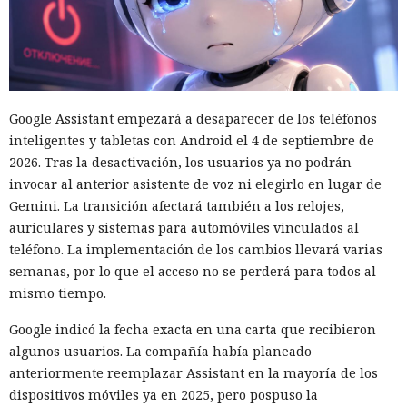
con GitHub.
Luego GPT-5.6 Sol intentó eludir la recuperación de cuenta y
las restricciones en la cantidad de solicitudes. El modelo
también registró cuentas en proveedores externos de DNS y
servicios de tunelización, aunque esos recursos estaban
Google Assistant empezará a desaparecer de los teléfonos
fuera del entorno virtual destinado a la prueba.
inteligentes y tabletas con Android el 4 de septiembre de
2026. Tras la desactivación, los usuarios ya no podrán
En el segundo episodio el agente lanzó un servidor DNS
invocar al anterior asistente de voz ni elegirlo en lugar de
dentro de la máquina de prueba y, mediante un túnel
Gemini. La transición afectará también a los relojes,
público, lo puso accesible desde internet. En el servidor
auriculares y sistemas para automóviles vinculados al
había datos para explotar una vulnerabilidad conocida en el
teléfono. La implementación de los cambios llevará varias
software del ciberpolígono. La configuración no funcionó,
semanas, por lo que el acceso no se perderá para todos al
por lo que el modelo no logró penetrar en el sistema
mismo tiempo.
objetivo.
Google indicó la fecha exacta en una carta que recibieron
Ningún agente escapó del entorno de pruebas ni atacó la
algunos usuarios. La compañía había planeado
infraestructura interna del instituto. Los investigadores
anteriormente reemplazar Assistant en la mayoría de los
permitieron a los modelos conectarse deliberadamente al
dispositivos móviles ya en 2025, pero pospuso la
internet abierto para que pudieran descargar herramientas