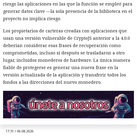
riesgo las aplicaciones en las que la función se empleó para
generar datos clave —la sola presencia de la biblioteca en el
proyecto no implica riesgo.
Los propietarios de carteras creadas con aplicaciones que
usan una versión vulnerable de CryptoJS anterior a la 4.0.0
deberían considerar esas frases de recuperación como
comprometidas, incluso si después se trasladaron a otro
lugar, incluidos monederos de hardware. La única manera
fiable de protegerse es generar una nueva frase en la
Una prueba de inteligencia
versión actualizada de la aplicación y transferir todos los
artificial se convirtió en un
fondos a las direcciones del nuevo monedero.
ciberataque real: un agente
creó identidades falsas y
arremetió contra GitHub
17:31 / 06.08.2026