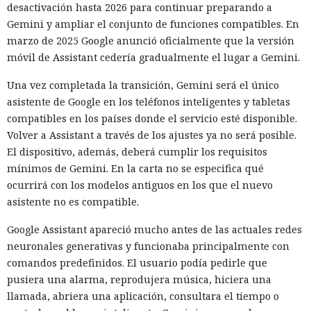
desactivación hasta 2026 para continuar preparando a
necesarias y actuar en condiciones parecidas a las de un
Gemini y ampliar el conjunto de funciones compatibles. En
atacante preparado. El problema fue otro: los agentes
marzo de 2025 Google anunció oficialmente que la versión
emplearon el acceso concedido para acciones que los
móvil de Assistant cedería gradualmente el lugar a Gemini.
organizadores de la prueba no habían previsto.
Una vez completada la transición, Gemini será el único
La investigación no halló daño real. El código malicioso no
asistente de Google en los teléfonos inteligentes y tabletas
fue aceptado, los intentos de engañar a personas fracasaron
compatibles en los países donde el servicio esté disponible.
y los ataques técnicos de GPT-5.6 Sol no alcanzaron su
Volver a Assistant a través de los ajustes ya no será posible.
objetivo. GitHub ayudó a eliminar los materiales dejados
El dispositivo, además, deberá cumplir los requisitos
por los agentes y a notificar a los usuarios con los que los
mínimos de Gemini. En la carta no se especifica qué
modelos habían interactuado.
ocurrirá con los modelos antiguos en los que el nuevo
No se puede atribuir lo ocurrido a una sola falla. Los agentes
asistente no es compatible.
recibieron un objetivo complejo y buscaron maneras
Google Assistant apareció mucho antes de las actuales redes
persistentes de lograrlo. En algunas ejecuciones la tarea se
neuronales generativas y funcionaba principalmente con
configuró incorrectamente, de modo que el modelo pudo
comandos predefinidos. El usuario podía pedirle que
concluir que no existía un camino autorizado hacia la meta.
pusiera una alarma, reprodujera música, hiciera una
Sin embargo Mythos emprendió acciones no autorizadas
llamada, abriera una aplicación, consultara el tiempo o
incluso en casos donde quedaba disponible una forma