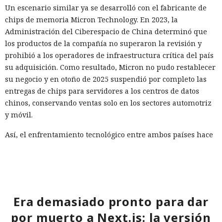
Un escenario similar ya se desarrolló con el fabricante de
chips de memoria Micron Technology. En 2023, la
Administración del Ciberespacio de China determinó que
los productos de la compañía no superaron la revisión y
prohibió a los operadores de infraestructura crítica del país
su adquisición. Como resultado, Micron no pudo restablecer
su negocio y en otoño de 2025 suspendió por completo las
entregas de chips para servidores a los centros de datos
chinos, conservando ventas solo en los sectores automotriz
y móvil.
Así, el enfrentamiento tecnológico entre ambos países hace
tiempo que ha superado el marco de aranceles recíprocos y
restricciones a la exportación — ahora están en la mira
empresas concretas y su reputación en mercados
extranjeros. En estas condiciones, los negocios se convierten
cada vez más en instrumentos de medidas de respuesta, y
Era demasiado pronto para dar
no simplemente en participantes de la competencia de
por muerto a Next.js: la versión
mercado.