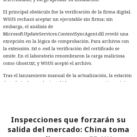
El principal obstáculo fue la verificación de la firma digital.
WSUS rechazó aceptar un ejecutable sin firma; sin
embargo, el análisis de
Microsoft.UpdateServices.ContentSyncAgent.dll reveló una
excepción en la lógica de comprobación. Para archivos con
la extensión .txt o .esd la verificación del certificado se
omite. En el laboratorio renombraron la carga maliciosa
como Ghost.txt, y WSUS aceptó el archivo.
Tras el lanzamiento manual de la actualización, la estación
de trabajo de prueba instaló la carga y se conectó con éxito
al servidor de control. Con la política de descarga e
instalación automática de actualizaciones activada, ese
mismo escenario puede ocurrir sin acción del usuario. Para
automatizar la cadena, SpecterOps publicó NotWSUSpicious,
Inspecciones que forzarán su
que genera las consultas SQL necesarias y permite
reproducir el ataque en una infraestructura de pruebas.
salida del mercado: China toma