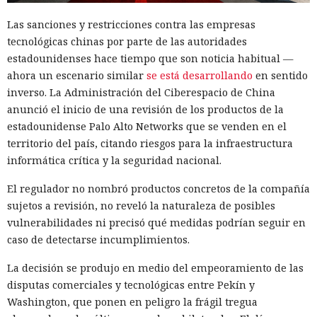
Las sanciones y restricciones contra las empresas
tecnológicas chinas por parte de las autoridades
estadounidenses hace tiempo que son noticia habitual —
ahora un escenario similar
se está desarrollando
en sentido
inverso. La Administración del Ciberespacio de China
anunció el inicio de una revisión de los productos de la
estadounidense Palo Alto Networks que se venden en el
territorio del país, citando riesgos para la infraestructura
informática crítica y la seguridad nacional.
El navegador que por sí mismo navega por páginas, rellena
El regulador no nombró productos concretos de la compañía
formularios y se comunica con sitios en lugar del
sujetos a revisión, no reveló la naturaleza de posibles
propietario resultó capaz de volver esas mismas funciones
vulnerabilidades ni precisó qué medidas podrían seguir en
en su contra. En la conferencia de ciberseguridad Black Hat,
caso de detectarse incumplimientos.
especialistas de la empresa Zenity mostraron cómo el
La decisión se produjo en medio del empeoramiento de las
navegador Atlas de OpenAI fue engañado para enviar
disputas comerciales y tecnológicas entre Pekín y
mensajes a contactos de WhatsApp y gestionar compras en
Washington, que ponen en peligro la frágil tregua
Amazon sin el conocimiento del usuario.