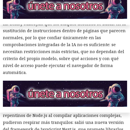
OpenAI
ofrece a los usuarios
la aplicación de escritorio
ChatGPT o la extensión para Chrome.
Ingenieros reducen en un 90% el consumo de memoria
RAM y aceleran la compilación 2,3 veces.
En Zenity subrayan que los ataques descritos se basan en la
sustitución de instrucciones dentro de páginas que parecen
normales, por lo que confiar únicamente en las
comprobaciones integradas de la IA no es suficiente: se
necesitan restricciones más estrictas, que no dependan del
criterio del propio modelo, sobre qué acciones y con qué
nivel de acceso puede ejecutar el navegador de forma
automática.
Los desarrolladores, que durante años soportaron fallos
repentinos de Node.js al compilar aplicaciones complejas,
pudieron respirar más tranquilos: salió una nueva versión
del framework de JavaScript Next.js, que promete librarlos