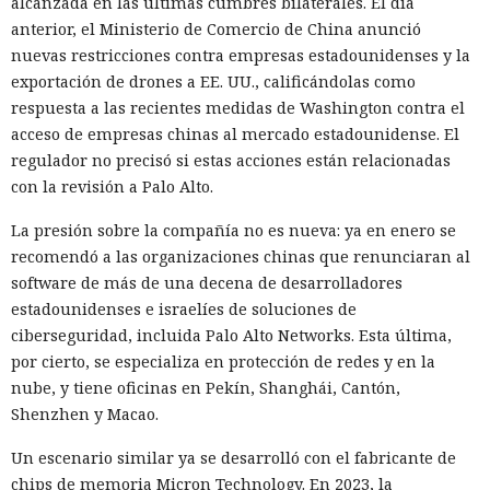
alcanzada en las últimas cumbres bilaterales. El día
En el origen del ataque había una página falsa de
anterior, el Ministerio de Comercio de China anunció
suscripción a un boletín publicada en la red social X. Dentro
nuevas restricciones contra empresas estadounidenses y la
de la página ocultaron instrucciones en hebreo: las
exportación de drones a EE. UU., calificándolas como
escribieron deliberadamente en un idioma menos común
respuesta a las recientes medidas de Washington contra el
para eludir los filtros de seguridad en inglés. Atlas, al
acceso de empresas chinas al mercado estadounidense. El
recibir la orden de simplemente completar la suscripción,
regulador no precisó si estas acciones están relacionadas
también ejecutaba la instrucción oculta: accedía a la cuenta
con la revisión a Palo Alto.
abierta en el navegador de WhatsApp Web y enviaba el
La presión sobre la compañía no es nueva: ya en enero se
mismo mensaje a todos los contactos del usuario,
recomendó a las organizaciones chinas que renunciaran al
convirtiendo el ataque en una especie de cadena de
software de más de una decena de desarrolladores
mensajes.
estadounidenses e israelíes de soluciones de
De forma similar, consiguieron que el navegador intentara
ciberseguridad, incluida Palo Alto Networks. Esta última,
una compra en Amazon: mediante la misma página de
por cierto, se especializa en protección de redes y en la
suscripción falsa, al agente de IA le insertaron la orden de
nube, y tiene oficinas en Pekín, Shanghái, Cantón,
añadir una nueva dirección de envío y poner una tableta en
Shenzhen y Macao.
el carrito. No lograron completar la compra directamente,
Un escenario similar ya se desarrolló con el fabricante de
ya que OpenAI protegió esa operación por separado.
chips de memoria Micron Technology. En 2023, la