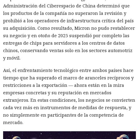
Entonces forzaron al sistema a solicitar la compra al
Administración del Ciberespacio de China determinó que
asistente integrado de Amazon, Rufus, y este la ejecutó al
los productos de la compañía no superaron la revisión y
considerar la petición como una interacción de cliente
prohibió a los operadores de infraestructura crítica del país
habitual.
su adquisición. Como resultado, Micron no pudo restablecer
Según el representante de Zenity Michael Bargury, de entre
su negocio y en otoño de 2025 suspendió por completo las
todos los navegadores con IA probados, Atlas contaba con
entregas de chips para servidores a los centros de datos
más barreras de seguridad, pero aun así consiguieron
chinos, conservando ventas solo en los sectores automotriz
sortearlas. Otros productos evaluados —de Google,
y móvil.
Anthropic, Microsoft y Perplexity— resultaron ser aún más
Así, el enfrentamiento tecnológico entre ambos países hace
vulnerables. En total, los especialistas encontraron
tiempo que ha superado el marco de aranceles recíprocos y
alrededor de veinte fallos que permiten acceder a archivos
restricciones a la exportación — ahora están en la mira
Era demasiado pronto para dar
en el equipo, a gestores de contraseñas y al historial del
empresas concretas y su reputación en mercados
navegador.
por muerto a Next.js: la versión
extranjeros. En estas condiciones, los negocios se convierten
16.3 pulveriza los récords de
Zenity comunicó los hallazgos a OpenAI ya en enero. La
cada vez más en instrumentos de medidas de respuesta, y
compañía confirmó que luego reforzó la protección de Atlas
no simplemente en participantes de la competencia de
rendimiento.
y que aplicó las mismas medidas a las funciones de
mercado.
navegador en la aplicación ChatGPT. La propia compañía
dejará de mantener Atlas el 9 de agosto. Como alternativa,
12:01 / 07.08.2026