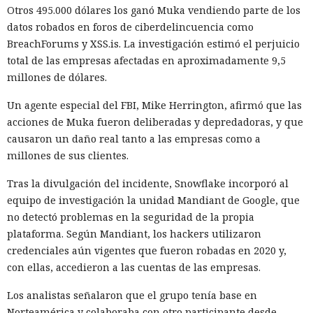
borraron a las protagonistas de
Otros 495.000 dólares los ganó Muka vendiendo parte de los
los cuentos infantiles y las
datos robados en foros de ciberdelincuencia como
BreachForums y XSS.is. La investigación estimó el perjuicio
dejaron con apenas un 2%.
total de las empresas afectadas en aproximadamente 9,5
millones de dólares.
20:35 / 06.08.2026
Un agente especial del FBI, Mike Herrington, afirmó que las
acciones de Muka fueron deliberadas y depredadoras, y que
Búhos sabios, lobos valientes y prácticamente sin heroínas:
causaron un daño real tanto a las empresas como a
bienvenidos al futuro de la literatura.
millones de sus clientes.
Tras la divulgación del incidente, Snowflake incorporó al
equipo de investigación la unidad Mandiant de Google, que
no detectó problemas en la seguridad de la propia
plataforma. Según Mandiant, los hackers utilizaron
credenciales aún vigentes que fueron robadas en 2020 y,
con ellas, accedieron a las cuentas de las empresas.
Los analistas señalaron que el grupo tenía base en
Norteamérica y colaboraba con otro participante desde