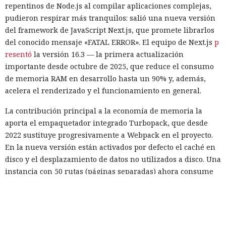
repentinos de Node.js al compilar aplicaciones complejas,
pudieron respirar más tranquilos: salió una nueva versión
del framework de JavaScript Next.js, que promete librarlos
del conocido mensaje «FATAL ERROR». El equipo de Next.js
p
resentó
la versión 16.3 — la primera actualización
importante desde octubre de 2025, que reduce el consumo
de memoria RAM en desarrollo hasta un 90% y, además,
acelera el renderizado y el funcionamiento en general.
La contribución principal a la economía de memoria la
aporta el empaquetador integrado Turbopack, que desde
2022 sustituye progresivamente a Webpack en el proyecto.
En la nueva versión están activados por defecto el caché en
disco y el desplazamiento de datos no utilizados a disco. Una
instancia con 50 rutas (páginas separadas) ahora consume
alrededor de 840 megabytes en lugar de los anteriores 4,6
gigabytes — un ahorro de aproximadamente el 82%.
El caché en disco, probado ya en la versión 16.1, lee el caché