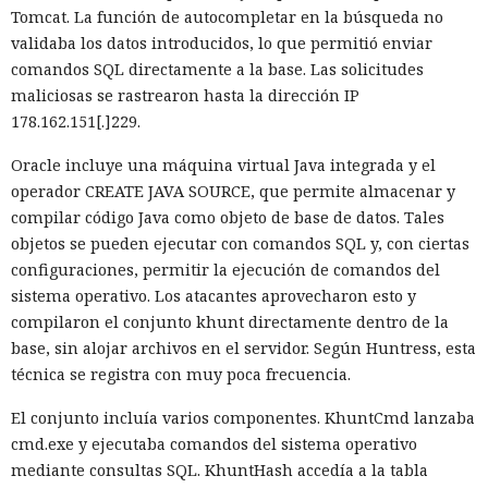
no quedó impune: detenido el
doble del año pasado, que fue de alrededor de 520 millones.
Tomcat. La función de autocompletar en la búsqueda no
autor, ya espera sentencia en
validaba los datos introducidos, lo que permitió enviar
comandos SQL directamente a la base. Las solicitudes
una celda.
maliciosas se rastrearon hasta la dirección IP
178.162.151[.]229.
10:34 / 07.08.2026
Oracle incluye una máquina virtual Java integrada y el
operador CREATE JAVA SOURCE, que permite almacenar y
Hombre podría afrontar hasta 32 años de prisión por filtrar
compilar código Java como objeto de base de datos. Tales
secretos de 165 empresas.
objetos se pueden ejecutar con comandos SQL y, con ciertas
configuraciones, permitir la ejecución de comandos del
sistema operativo. Los atacantes aprovecharon esto y
compilaron el conjunto khunt directamente dentro de la
base, sin alojar archivos en el servidor. Según Huntress, esta
técnica se registra con muy poca frecuencia.
El conjunto incluía varios componentes. KhuntCmd lanzaba
cmd.exe y ejecutaba comandos del sistema operativo
mediante consultas SQL. KhuntHash accedía a la tabla