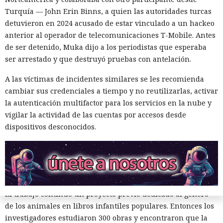
Turquía — John Erin Binns, a quien las autoridades turcas
detuvieron en 2024 acusado de estar vinculado a un hackeo
La inteligencia artificial generativa rara vez convierte a los
anterior al operador de telecomunicaciones T-Mobile. Antes
animales parlantes en cuentos infantiles en personajes
de ser detenido, Muka dijo a los periodistas que esperaba
femeninos. El análisis de 23.800 textos creados por seis
ser arrestado y que destruyó pruebas con antelación.
modelos lingüísticos mostró que solo el 2% de los
A las víctimas de incidentes similares se les recomienda
protagonistas recibieron género femenino. El 41% de los
cambiar sus credenciales a tiempo y no reutilizarlas, activar
personajes resultaron masculinos, y en el 57% restante los
la autenticación multifactor para los servicios en la nube y
modelos los dejaron sin indicar el sexo o los marcaron como
vigilar la actividad de las cuentas por accesos desde
neutrales.
dispositivos desconocidos.
El estudio fue realizado por especialistas de la Universidad
de Washington. Los resultados se presentaron el 25 de junio
de 2026 en la conferencia de ACM sobre equidad,
responsabilidad y transparencia en Montreal.
El trabajo continuó un proyecto previo dedicado al género
de los animales en libros infantiles populares. Entonces los
investigadores estudiaron 300 obras y encontraron que la