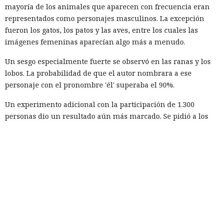
mayoría de los animales que aparecen con frecuencia eran
representados como personajes masculinos. La excepción
fueron los gatos, los patos y las aves, entre los cuales las
imágenes femeninas aparecían algo más a menudo.
Un sesgo especialmente fuerte se observó en las ranas y los
lobos. La probabilidad de que el autor nombrara a ese
personaje con el pronombre 'él' superaba el 90%.
Un experimento adicional con la participación de 1.300
personas dio un resultado aún más marcado. Se pidió a los
voluntarios que continuaran una historia corta sobre un
animal parlante. En todos los casos examinados, los
participantes eligieron con mayor frecuencia para el
protagonista el género masculino.
Tras esto, los investigadores decidieron averiguar cómo
resolverían la misma tarea los modelos lingüísticos
modernos. El experimento incluyó a Claude Sonnet 4.5,
Gemini 2.5, GPT-4o, GPT-5.1, Mistral Medium y el modelo