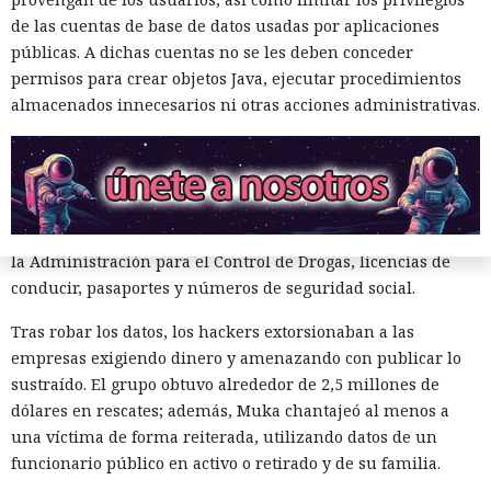
grandes de Estados Unidos.
de las cuentas de base de datos usadas por aplicaciones
públicas. A dichas cuentas no se les deben conceder
La magnitud de las filtraciones fue enorme: en el caso de
permisos para crear objetos Java, ejecutar procedimientos
AT&T se trató de registros de llamadas y mensajes de más
almacenados innecesarios ni otras acciones administrativas.
de 100 millones de abonados, y el hackeo a Ticketmaster
afectó a alrededor de 560 millones de usuarios.
Según la investigación, los hackeos ocurrieron entre febrero
y octubre de 2024. Los atacantes accedieron a cuentas
bancarias, información financiera, números de registro de
la Administración para el Control de Drogas, licencias de
conducir, pasaportes y números de seguridad social.
Tras robar los datos, los hackers extorsionaban a las
empresas exigiendo dinero y amenazando con publicar lo
sustraído. El grupo obtuvo alrededor de 2,5 millones de
dólares en rescates; además, Muka chantajeó al menos a
¿Una mujer? Demasiado
una víctima de forma reiterada, utilizando datos de un
atrevido. Las redes neuronales
funcionario público en activo o retirado y de su familia.