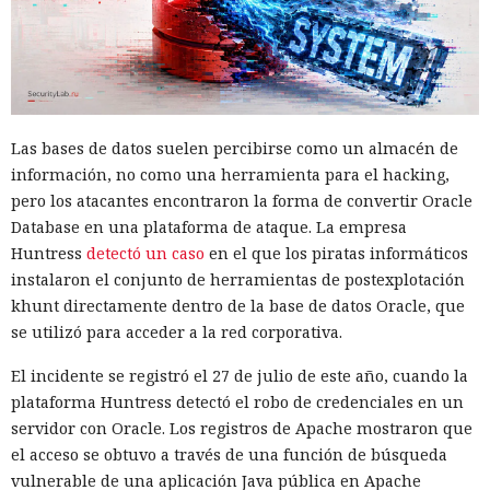
servidor, renunciar a la conversión de los web streams a
favor de los streams nativos de Node.js en toda la capa de
renderizado permite procesar un 22% más de solicitudes
sin cambiar el código de las aplicaciones.
Entre otras novedades figuran la unificación de la carga útil
Las bases de datos suelen percibirse como un almacén de
para reducir el número de solicitudes de precarga, un
información, no como una herramienta para el hacking,
mejor caché de archivos estáticos, la herramienta de
pero los atacantes encontraron la forma de convertir Oracle
depuración Instant Navigations, que muestra los
Database en una plataforma de ataque. La empresa
componentes lentos, documentación con soporte de
Huntress
detectó un caso
en el que los piratas informáticos
versiones para agentes de IA, límites propios de manejo de
instalaron el conjunto de herramientas de postexplotación
errores y compatibilidad con importaciones de archivos tipo
khunt directamente dentro de la base de datos Oracle, que
«glob».
se utilizó para acceder a la red corporativa.
Las conversaciones sobre la pérdida de popularidad de
El incidente se registró el 27 de julio de este año, cuando la
Next.js en favor de los frameworks Remix, Astro y Gatsby
plataforma Huntress detectó el robo de credenciales en un
aún no se confirman en los datos: según el director general
servidor con Oracle. Los registros de Apache mostraron que
de Vercel, Guillermo Rauch, este año el número de
el acceso se obtuvo a través de una función de búsqueda
El sonado hackeo a Snowflake
descargas del framework superó los mil millones — casi el
vulnerable de una aplicación Java pública en Apache