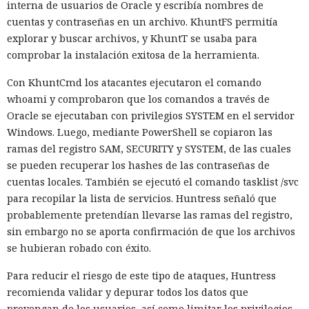
interna de usuarios de Oracle y escribía nombres de
cuentas y contraseñas en un archivo. KhuntFS permitía
explorar y buscar archivos, y KhuntT se usaba para
El canadiense Connor Riley Muka ganó dinero durante
comprobar la instalación exitosa de la herramienta.
muchos meses con datos robados de otras personas, antes
de ser detenido y entregado a la justicia estadounidense por
Con KhuntCmd los atacantes ejecutaron el comando
uno de los mayores hackeos de los últimos años — ataque a
whoami y comprobaron que los comandos a través de
la plataforma en la nube Snowflake.
Oracle se ejecutaban con privilegios SYSTEM en el servidor
Windows. Luego, mediante PowerShell se copiaron las
Muka, de 26 años, se declaró culpable de cargos de fraude
ramas del registro SAM, SECURITY y SYSTEM, de las cuales
informático y telefónico, robo agravado de datos personales
se pueden recuperar los hashes de las contraseñas de
y conspiración en un tribunal federal del estado de
cuentas locales. También se ejecutó el comando tasklist /svc
Washington. Su sentencia se dictará el 27 de octubre; la
para recopilar la lista de servicios. Huntress señaló que
pena máxima es de hasta 32 años de prisión.
probablemente pretendían llevarse las ramas del registro,
sin embargo no se aporta confirmación de que los archivos
Muka y sus cómplices utilizaron credenciales robadas para
se hubieran robado con éxito.
acceder a cuentas de Snowflake y robaron información de al
menos 165 empresas. Entre las afectadas se encuentran
Para reducir el riesgo de este tipo de ataques, Huntress
AT&T, Ticketmaster, Advance Auto Parts, Neiman Marcus,
recomienda validar y depurar todos los datos que
Santander, LendingTree y uno de los distritos escolares más
provengan de los usuarios, así como limitar los privilegios