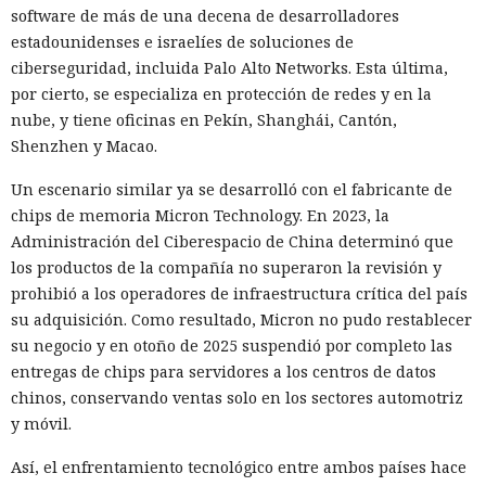
software de más de una decena de desarrolladores
estadounidenses e israelíes de soluciones de
ciberseguridad, incluida Palo Alto Networks. Esta última,
por cierto, se especializa en protección de redes y en la
nube, y tiene oficinas en Pekín, Shanghái, Cantón,
Shenzhen y Macao.
El canadiense Connor Riley Muka ganó dinero durante
Un escenario similar ya se desarrolló con el fabricante de
muchos meses con datos robados de otras personas, antes
chips de memoria Micron Technology. En 2023, la
de ser detenido y entregado a la justicia estadounidense por
Administración del Ciberespacio de China determinó que
uno de los mayores hackeos de los últimos años — ataque a
los productos de la compañía no superaron la revisión y
la plataforma en la nube Snowflake.
prohibió a los operadores de infraestructura crítica del país
su adquisición. Como resultado, Micron no pudo restablecer
Muka, de 26 años, se declaró culpable de cargos de fraude
su negocio y en otoño de 2025 suspendió por completo las
informático y telefónico, robo agravado de datos personales
entregas de chips para servidores a los centros de datos
y conspiración en un tribunal federal del estado de
chinos, conservando ventas solo en los sectores automotriz
Washington. Su sentencia se dictará el 27 de octubre; la
y móvil.
pena máxima es de hasta 32 años de prisión.
Así, el enfrentamiento tecnológico entre ambos países hace
Muka y sus cómplices utilizaron credenciales robadas para