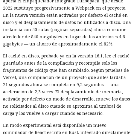
aporta el empaquetador integrado Turbopack, que desde
habitual.
2022 sustituye progresivamente a Webpack en el proyecto.
Según el representante de Zenity Michael Bargury, de entre
En la nueva versión están activados por defecto el caché en
todos los navegadores con IA probados, Atlas contaba con
disco y el desplazamiento de datos no utilizados a disco. Una
más barreras de seguridad, pero aun así consiguieron
instancia con 50 rutas (páginas separadas) ahora consume
sortearlas. Otros productos evaluados —de Google,
alrededor de 840 megabytes en lugar de los anteriores 4,6
Anthropic, Microsoft y Perplexity— resultaron ser aún más
gigabytes — un ahorro de aproximadamente el 82%.
vulnerables. En total, los especialistas encontraron
El caché en disco, probado ya en la versión 16.1, lee el caché
alrededor de veinte fallos que permiten acceder a archivos
guardado antes de la compilación y recompila solo los
en el equipo, a gestores de contraseñas y al historial del
fragmentos de código que han cambiado. Según pruebas de
navegador.
Vercel, una compilación de un proyecto que antes tardaba
Zenity comunicó los hallazgos a OpenAI ya en enero. La
21 segundos ahora se completa en 9,2 segundos — una
compañía confirmó que luego reforzó la protección de Atlas
aceleración de 2,3 veces. El desplazamiento de memoria,
y que aplicó las mismas medidas a las funciones de
activado por defecto en modo de desarrollo, mueve los datos
navegador en la aplicación ChatGPT. La propia compañía
no solicitados al disco cuando se aproxima al umbral de
dejará de mantener Atlas el 9 de agosto. Como alternativa,
carga y los vuelve a cargar cuando es necesario.
OpenAI
ofrece a los usuarios
la aplicación de escritorio
En modo experimental está disponible un nuevo
ChatGPT o la extensión para Chrome.
compilador de React escrito en Rust, integrado directamente