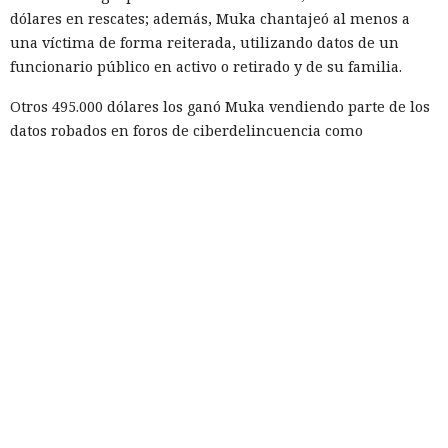
dólares en rescates; además, Muka chantajeó al menos a
una víctima de forma reiterada, utilizando datos de un
funcionario público en activo o retirado y de su familia.
Otros 495.000 dólares los ganó Muka vendiendo parte de los
datos robados en foros de ciberdelincuencia como
BreachForums y XSS.is. La investigación estimó el perjuicio
total de las empresas afectadas en aproximadamente 9,5
millones de dólares.
Un agente especial del FBI, Mike Herrington, afirmó que las
acciones de Muka fueron deliberadas y depredadoras, y que
causaron un daño real tanto a las empresas como a
millones de sus clientes.
Tras la divulgación del incidente, Snowflake incorporó al
equipo de investigación la unidad Mandiant de Google, que
no detectó problemas en la seguridad de la propia
plataforma. Según Mandiant, los hackers utilizaron