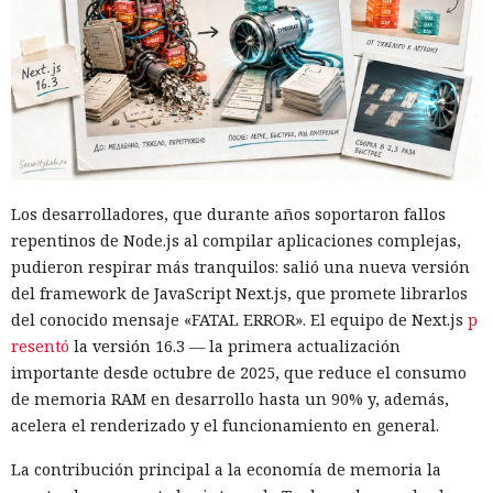
de la página ocultaron instrucciones en hebreo: las
escribieron deliberadamente en un idioma menos común
para eludir los filtros de seguridad en inglés. Atlas, al
recibir la orden de simplemente completar la suscripción,
también ejecutaba la instrucción oculta: accedía a la cuenta
abierta en el navegador de WhatsApp Web y enviaba el
mismo mensaje a todos los contactos del usuario,
convirtiendo el ataque en una especie de cadena de
Los desarrolladores, que durante años soportaron fallos
mensajes.
repentinos de Node.js al compilar aplicaciones complejas,
De forma similar, consiguieron que el navegador intentara
pudieron respirar más tranquilos: salió una nueva versión
una compra en Amazon: mediante la misma página de
del framework de JavaScript Next.js, que promete librarlos
suscripción falsa, al agente de IA le insertaron la orden de
del conocido mensaje «FATAL ERROR». El equipo de Next.js
p
añadir una nueva dirección de envío y poner una tableta en
resentó
la versión 16.3 — la primera actualización
el carrito. No lograron completar la compra directamente,
importante desde octubre de 2025, que reduce el consumo
ya que OpenAI protegió esa operación por separado.
de memoria RAM en desarrollo hasta un 90% y, además,
Entonces forzaron al sistema a solicitar la compra al
acelera el renderizado y el funcionamiento en general.
asistente integrado de Amazon, Rufus, y este la ejecutó al
La contribución principal a la economía de memoria la
considerar la petición como una interacción de cliente