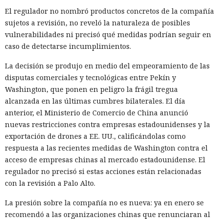
El regulador no nombró productos concretos de la compañía
sujetos a revisión, no reveló la naturaleza de posibles
El sonado hackeo a Snowflake
vulnerabilidades ni precisó qué medidas podrían seguir en
caso de detectarse incumplimientos.
no quedó impune: detenido el
autor, ya espera sentencia en
La decisión se produjo en medio del empeoramiento de las
disputas comerciales y tecnológicas entre Pekín y
una celda.
Washington, que ponen en peligro la frágil tregua
alcanzada en las últimas cumbres bilaterales. El día
anterior, el Ministerio de Comercio de China anunció
10:34 / 07.08.2026
nuevas restricciones contra empresas estadounidenses y la
exportación de drones a EE. UU., calificándolas como
Hombre podría afrontar hasta 32 años de prisión por filtrar
respuesta a las recientes medidas de Washington contra el
secretos de 165 empresas.
acceso de empresas chinas al mercado estadounidense. El
regulador no precisó si estas acciones están relacionadas
con la revisión a Palo Alto.
La presión sobre la compañía no es nueva: ya en enero se
recomendó a las organizaciones chinas que renunciaran al