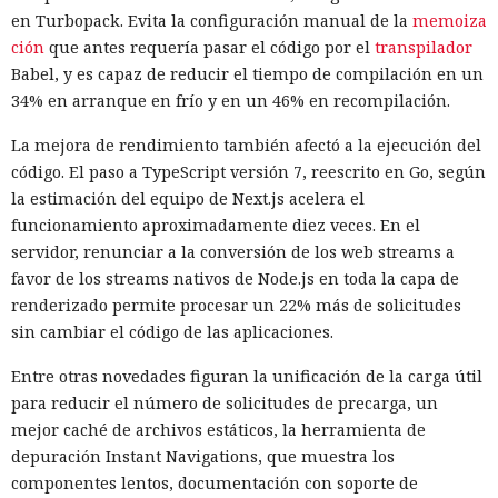
En Zenity subrayan que los ataques descritos se basan en la
en Turbopack. Evita la configuración manual de la
memoiza
sustitución de instrucciones dentro de páginas que parecen
ción
que antes requería pasar el código por el
transpilador
normales, por lo que confiar únicamente en las
Babel, y es capaz de reducir el tiempo de compilación en un
comprobaciones integradas de la IA no es suficiente: se
34% en arranque en frío y en un 46% en recompilación.
necesitan restricciones más estrictas, que no dependan del
La mejora de rendimiento también afectó a la ejecución del
criterio del propio modelo, sobre qué acciones y con qué
Inspecciones que forzarán su
código. El paso a TypeScript versión 7, reescrito en Go, según
nivel de acceso puede ejecutar el navegador de forma
salida del mercado: China toma
la estimación del equipo de Next.js acelera el
automática.
funcionamiento aproximadamente diez veces. En el
represalias contra EE. UU. a
servidor, renunciar a la conversión de los web streams a
través de Palo Alto Networks
favor de los streams nativos de Node.js en toda la capa de
renderizado permite procesar un 22% más de solicitudes
sin cambiar el código de las aplicaciones.
12:43 / 07.08.2026
Entre otras novedades figuran la unificación de la carga útil
para reducir el número de solicitudes de precarga, un
Otra corporación corre el riesgo de repetir la triste suerte de
mejor caché de archivos estáticos, la herramienta de
sus predecesoras.
depuración Instant Navigations, que muestra los
componentes lentos, documentación con soporte de