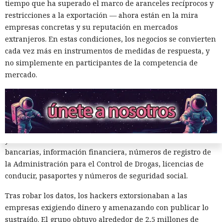
tiempo que ha superado el marco de aranceles recíprocos y
acceder a cuentas de Snowflake y robaron información de al
restricciones a la exportación — ahora están en la mira
menos 165 empresas. Entre las afectadas se encuentran
empresas concretas y su reputación en mercados
AT&T, Ticketmaster, Advance Auto Parts, Neiman Marcus,
extranjeros. En estas condiciones, los negocios se convierten
Santander, LendingTree y uno de los distritos escolares más
cada vez más en instrumentos de medidas de respuesta, y
grandes de Estados Unidos.
no simplemente en participantes de la competencia de
La magnitud de las filtraciones fue enorme: en el caso de
mercado.
AT&T se trató de registros de llamadas y mensajes de más
de 100 millones de abonados, y el hackeo a Ticketmaster
afectó a alrededor de 560 millones de usuarios.
Según la investigación, los hackeos ocurrieron entre febrero
y octubre de 2024. Los atacantes accedieron a cuentas
bancarias, información financiera, números de registro de
la Administración para el Control de Drogas, licencias de
conducir, pasaportes y números de seguridad social.
Tras robar los datos, los hackers extorsionaban a las
empresas exigiendo dinero y amenazando con publicar lo
sustraído. El grupo obtuvo alrededor de 2,5 millones de