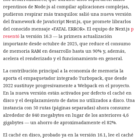
tecnológicas chinas por parte de las autoridades
repentinos de Node.js al compilar aplicaciones complejas,
estadounidenses hace tiempo que son noticia habitual —
pudieron respirar más tranquilos: salió una nueva versión
ahora un escenario similar
del framework de JavaScript Next.js, que promete librarlos
se está desarrollando
en sentido
inverso. La Administración del Ciberespacio de China
del conocido mensaje «FATAL ERROR». El equipo de Next.js
p
anunció el inicio de una revisión de los productos de la
resentó
la versión 16.3 — la primera actualización
estadounidense Palo Alto Networks que se venden en el
importante desde octubre de 2025, que reduce el consumo
territorio del país, citando riesgos para la infraestructura
de memoria RAM en desarrollo hasta un 90% y, además,
informática crítica y la seguridad nacional.
acelera el renderizado y el funcionamiento en general.
El regulador no nombró productos concretos de la compañía
La contribución principal a la economía de memoria la
sujetos a revisión, no reveló la naturaleza de posibles
aporta el empaquetador integrado Turbopack, que desde
vulnerabilidades ni precisó qué medidas podrían seguir en
2022 sustituye progresivamente a Webpack en el proyecto.
caso de detectarse incumplimientos.
En la nueva versión están activados por defecto el caché en
disco y el desplazamiento de datos no utilizados a disco. Una
La decisión se produjo en medio del empeoramiento de las
instancia con 50 rutas (páginas separadas) ahora consume
disputas comerciales y tecnológicas entre Pekín y
alrededor de 840 megabytes en lugar de los anteriores 4,6
Washington, que ponen en peligro la frágil tregua
gigabytes — un ahorro de aproximadamente el 82%.
alcanzada en las últimas cumbres bilaterales. El día
anterior, el Ministerio de Comercio de China anunció
El caché en disco, probado ya en la versión 16.1, lee el caché