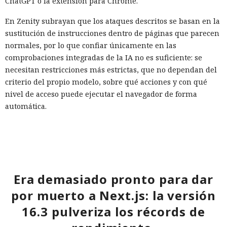
ChatGPT o la extensión para Chrome.
En Zenity subrayan que los ataques descritos se basan en la
sustitución de instrucciones dentro de páginas que parecen
normales, por lo que confiar únicamente en las
comprobaciones integradas de la IA no es suficiente: se
necesitan restricciones más estrictas, que no dependan del
criterio del propio modelo, sobre qué acciones y con qué
nivel de acceso puede ejecutar el navegador de forma
automática.
Era demasiado pronto para dar
Inspecciones que forzarán su
por muerto a Next.js: la versión
salida del mercado: China toma
16.3 pulveriza los récords de
represalias contra EE. UU. a