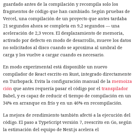
nuevas restricciones contra empresas estadounidenses y la
guardado antes de la compilación y recompila solo los
exportación de drones a EE. UU., calificándolas como
fragmentos de código que han cambiado. Según pruebas de
respuesta a las recientes medidas de Washington contra el
Vercel, una compilación de un proyecto que antes tardaba
acceso de empresas chinas al mercado estadounidense. El
21 segundos ahora se completa en 9,2 segundos — una
regulador no precisó si estas acciones están relacionadas
aceleración de 2,3 veces. El desplazamiento de memoria,
con la revisión a Palo Alto.
activado por defecto en modo de desarrollo, mueve los datos
no solicitados al disco cuando se aproxima al umbral de
La presión sobre la compañía no es nueva: ya en enero se
carga y los vuelve a cargar cuando es necesario.
recomendó a las organizaciones chinas que renunciaran al
software de más de una decena de desarrolladores
En modo experimental está disponible un nuevo
estadounidenses e israelíes de soluciones de
compilador de React escrito en Rust, integrado directamente
ciberseguridad, incluida Palo Alto Networks. Esta última,
en Turbopack. Evita la configuración manual de la
memoiza
por cierto, se especializa en protección de redes y en la
ción
que antes requería pasar el código por el
transpilador
nube, y tiene oficinas en Pekín, Shanghái, Cantón,
Babel, y es capaz de reducir el tiempo de compilación en un
Shenzhen y Macao.
34% en arranque en frío y en un 46% en recompilación.
Un escenario similar ya se desarrolló con el fabricante de
La mejora de rendimiento también afectó a la ejecución del
chips de memoria Micron Technology. En 2023, la
código. El paso a TypeScript versión 7, reescrito en Go, según
Administración del Ciberespacio de China determinó que
la estimación del equipo de Next.js acelera el