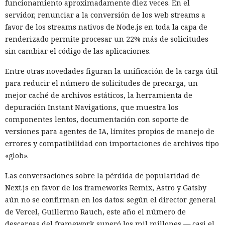
los productos de la compañía no superaron la revisión y
funcionamiento aproximadamente diez veces. En el
prohibió a los operadores de infraestructura crítica del país
servidor, renunciar a la conversión de los web streams a
su adquisición. Como resultado, Micron no pudo restablecer
favor de los streams nativos de Node.js en toda la capa de
su negocio y en otoño de 2025 suspendió por completo las
renderizado permite procesar un 22% más de solicitudes
entregas de chips para servidores a los centros de datos
sin cambiar el código de las aplicaciones.
chinos, conservando ventas solo en los sectores automotriz
Entre otras novedades figuran la unificación de la carga útil
y móvil.
para reducir el número de solicitudes de precarga, un
Así, el enfrentamiento tecnológico entre ambos países hace
mejor caché de archivos estáticos, la herramienta de
tiempo que ha superado el marco de aranceles recíprocos y
depuración Instant Navigations, que muestra los
restricciones a la exportación — ahora están en la mira
componentes lentos, documentación con soporte de
empresas concretas y su reputación en mercados
versiones para agentes de IA, límites propios de manejo de
extranjeros. En estas condiciones, los negocios se convierten
errores y compatibilidad con importaciones de archivos tipo
cada vez más en instrumentos de medidas de respuesta, y
«glob».
El sonado hackeo a Snowflake
no simplemente en participantes de la competencia de
Las conversaciones sobre la pérdida de popularidad de
mercado.
no quedó impune: detenido el
Next.js en favor de los frameworks Remix, Astro y Gatsby
autor, ya espera sentencia en
aún no se confirman en los datos: según el director general
de Vercel, Guillermo Rauch, este año el número de
una celda.
descargas del framework superó los mil millones — casi el