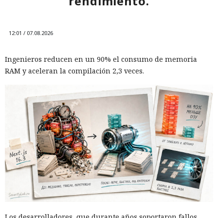
través de Palo Alto Networks
rendimiento.
12:43 / 07.08.2026
12:01 / 07.08.2026
Otra corporación corre el riesgo de repetir la triste suerte de
Ingenieros reducen en un 90% el consumo de memoria
sus predecesoras.
RAM y aceleran la compilación 2,3 veces.
Las sanciones y restricciones contra las empresas
Los desarrolladores, que durante años soportaron fallos