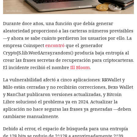
Durante doce años, una función que debía generar
aleatoriedad proporcionó a las carteras números previsibles
—y ahora se sabe cuánto perdieron los usuarios por ello. La
empresa Coinspect
encontró
que el generador
CryptoJS.lib.WordArray.random() producía baja entropía al
crear las frases secretas de recuperación para criptocarteras.
El incidente recibió el nombre
Ill Bloom
.
La vulnerabilidad afectó a cinco aplicaciones: RRWallet y
Milo están cerradas y no recibirán correcciones, Bexo Wallet
y NanChat publicaron versiones actualizadas, y Bitcoin
Libre solucionó el problema ya en 2024. Actualizar la
aplicación no hace seguras las frases ya generadas —deben
cambiarse manualmente.
Debido al error, el espacio de búsqueda para una entropía
de 128 bits se redujo de 2^128 a aproximadamente 2^39