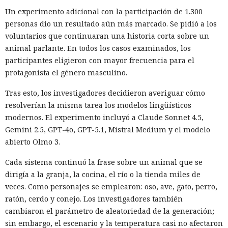
conducir, pasaportes y números de seguridad social.
Un experimento adicional con la participación de 1.300
personas dio un resultado aún más marcado. Se pidió a los
Tras robar los datos, los hackers extorsionaban a las
voluntarios que continuaran una historia corta sobre un
empresas exigiendo dinero y amenazando con publicar lo
animal parlante. En todos los casos examinados, los
sustraído. El grupo obtuvo alrededor de 2,5 millones de
participantes eligieron con mayor frecuencia para el
dólares en rescates; además, Muka chantajeó al menos a
protagonista el género masculino.
una víctima de forma reiterada, utilizando datos de un
funcionario público en activo o retirado y de su familia.
Tras esto, los investigadores decidieron averiguar cómo
resolverían la misma tarea los modelos lingüísticos
Otros 495.000 dólares los ganó Muka vendiendo parte de los
modernos. El experimento incluyó a Claude Sonnet 4.5,
datos robados en foros de ciberdelincuencia como
Gemini 2.5, GPT-4o, GPT-5.1, Mistral Medium y el modelo
BreachForums y XSS.is. La investigación estimó el perjuicio
abierto Olmo 3.
total de las empresas afectadas en aproximadamente 9,5
millones de dólares.
Cada sistema continuó la frase sobre un animal que se
dirigía a la granja, la cocina, el río o la tienda miles de
Un agente especial del FBI, Mike Herrington, afirmó que las
veces. Como personajes se emplearon: oso, ave, gato, perro,
acciones de Muka fueron deliberadas y depredadoras, y que
ratón, cerdo y conejo. Los investigadores también
causaron un daño real tanto a las empresas como a
cambiaron el parámetro de aleatoriedad de la generación;
millones de sus clientes.
sin embargo, el escenario y la temperatura casi no afectaron