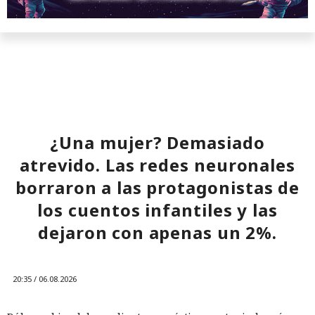
El sonado hackeo a Snowflake
¿Una mujer? Demasiado
no quedó impune: detenido el
atrevido. Las redes neuronales
autor, ya espera sentencia en
borraron a las protagonistas de
una celda.
los cuentos infantiles y las
dejaron con apenas un 2%.
10:34 / 07.08.2026
Hombre podría afrontar hasta 32 años de prisión por filtrar
20:35 / 06.08.2026
secretos de 165 empresas.