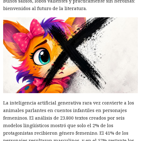
Búhos sabios, lobos valientes y prácticamente sin heroínas:
bienvenidos al futuro de la literatura.
El canadiense Connor Riley Muka ganó dinero durante
muchos meses con datos robados de otras personas, antes
de ser detenido y entregado a la justicia estadounidense por
La inteligencia artificial generativa rara vez convierte a los
uno de los mayores hackeos de los últimos años — ataque a
animales parlantes en cuentos infantiles en personajes
la plataforma en la nube Snowflake.
femeninos. El análisis de 23.800 textos creados por seis
modelos lingüísticos mostró que solo el 2% de los
Muka, de 26 años, se declaró culpable de cargos de fraude
protagonistas recibieron género femenino. El 41% de los
informático y telefónico, robo agravado de datos personales
personajes resultaron masculinos, y en el 57% restante los