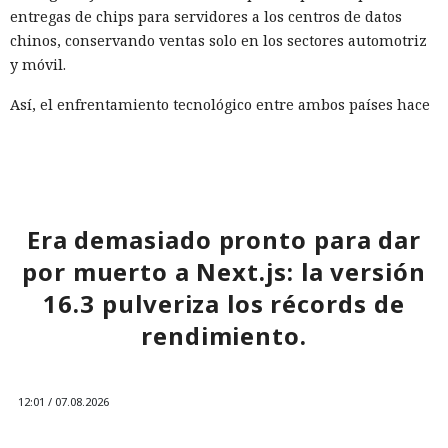
entregas de chips para servidores a los centros de datos
chinos, conservando ventas solo en los sectores automotriz
y móvil.
Así, el enfrentamiento tecnológico entre ambos países hace
tiempo que ha superado el marco de aranceles recíprocos y
restricciones a la exportación — ahora están en la mira
empresas concretas y su reputación en mercados
extranjeros. En estas condiciones, los negocios se convierten
cada vez más en instrumentos de medidas de respuesta, y
Era demasiado pronto para dar
no simplemente en participantes de la competencia de
por muerto a Next.js: la versión
mercado.
16.3 pulveriza los récords de
rendimiento.
12:01 / 07.08.2026