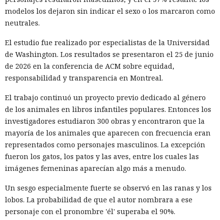
y conspiración en un tribunal federal del estado de
modelos los dejaron sin indicar el sexo o los marcaron como
Washington. Su sentencia se dictará el 27 de octubre; la
neutrales.
pena máxima es de hasta 32 años de prisión.
El estudio fue realizado por especialistas de la Universidad
Muka y sus cómplices utilizaron credenciales robadas para
de Washington. Los resultados se presentaron el 25 de junio
acceder a cuentas de Snowflake y robaron información de al
de 2026 en la conferencia de ACM sobre equidad,
menos 165 empresas. Entre las afectadas se encuentran
responsabilidad y transparencia en Montreal.
AT&T, Ticketmaster, Advance Auto Parts, Neiman Marcus,
Santander, LendingTree y uno de los distritos escolares más
El trabajo continuó un proyecto previo dedicado al género
grandes de Estados Unidos.
de los animales en libros infantiles populares. Entonces los
investigadores estudiaron 300 obras y encontraron que la
La magnitud de las filtraciones fue enorme: en el caso de
mayoría de los animales que aparecen con frecuencia eran
AT&T se trató de registros de llamadas y mensajes de más
representados como personajes masculinos. La excepción
de 100 millones de abonados, y el hackeo a Ticketmaster
fueron los gatos, los patos y las aves, entre los cuales las
afectó a alrededor de 560 millones de usuarios.
imágenes femeninas aparecían algo más a menudo.
Según la investigación, los hackeos ocurrieron entre febrero
Un sesgo especialmente fuerte se observó en las ranas y los
y octubre de 2024. Los atacantes accedieron a cuentas
lobos. La probabilidad de que el autor nombrara a ese
bancarias, información financiera, números de registro de
personaje con el pronombre 'él' superaba el 90%.
la Administración para el Control de Drogas, licencias de