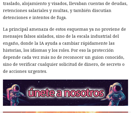
traslado, alojamiento y visados, llevaban cuentas de deudas,
retenciones salariales y multas, y también discutían
Cuando el Sol amenace con
detenciones e intentos de fuga.
destruir la Tierra, la humanidad
La principal amenaza de estos esquemas ya no proviene de
tendrá que mover un planeta
mensajes falsos aislados, sino de la escala industrial del
entero
engaño, donde la IA ayuda a cambiar rápidamente las
historias, los idiomas y los roles. Por eso la protección
depende cada vez más no de reconocer un guion conocido,
20:35 / 05.08.2026
sino de verificar cualquier solicitud de dinero, de secreto o
de acciones urgentes.
Para sobrevivir a la muerte de su estrella, las generaciones
futuras tendrán que convertir el cosmos en un gigantesco
sistema de soporte vital.