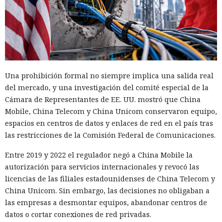
condiciones habitables aproximadamente dentro de 1,8 mil
millones de años, aunque aún faltan varios miles de
millones de años para que el Sol se expanda hasta
convertirse en gigante roja.
Reubicarse en otra estrella no será necesariamente más
Una prohibición formal no siempre implica una salida real
fácil. Incluso los sistemas planetarios más cercanos están
del mercado, y una investigación del comité especial de la
separados por varios años luz. El viaje requeriría una nave
Cámara de Representantes de EE. UU. mostró que China
enorme capaz de mantener durante décadas o siglos a
Mobile, China Telecom y China Unicom conservaron equipo,
personas, plantas, animales y un ecosistema cerrado. Es
espacios en centros de datos y enlaces de red en el país tras
posible que no exista un planeta adecuado en las cercanías.
las restricciones de la Comisión Federal de Comunicaciones.
Una de las formas de preservar la Tierra consiste en una
Entre 2019 y 2022 el regulador negó a China Mobile la
pantalla gigante entre el planeta y el Sol. La estructura
autorización para servicios internacionales y revocó las
bloquearía parte de la luz y evitaría que la superficie se
licencias de las filiales estadounidenses de China Telecom y
sobrecaliente. Una pantalla convencional tendría que ser
China Unicom. Sin embargo, las decisiones no obligaban a
colosal, por eso el autor propone unir la cubierta a un
las empresas a desmontar equipos, abandonar centros de
contrapeso masivo. Un sistema así podría mantenerse en el
datos o cortar conexiones de red privadas.
punto necesario y proteger la Tierra del exceso de energía