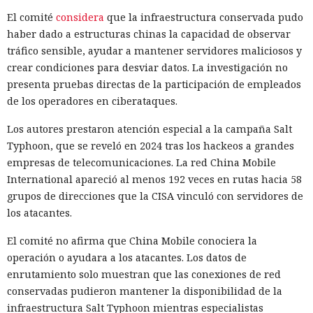
solar.
El comité
considera
que la infraestructura conservada pudo
haber dado a estructuras chinas la capacidad de observar
Cuando el Sol comience a expandirse, una sola sombra no
tráfico sensible, ayudar a mantener servidores maliciosos y
bastará. Será necesario desplazar la Tierra a una órbita más
crear condiciones para desviar datos. La investigación no
alejada. Para ello se podrían desviar repetidamente grandes
presenta pruebas directas de la participación de empleados
asteroides u otros cuerpos espaciales cerca del planeta. Su
de los operadores en ciberataques.
gravedad transferiría gradualmente energía a la Tierra y la
alejaría del Sol.
Los autores prestaron atención especial a la campaña Salt
Typhoon, que se reveló en 2024 tras los hackeos a grandes
Tales maniobras tomarán millones o miles de millones de
empresas de telecomunicaciones. La red China Mobile
años. Un error en los cálculos convertiría un asteroide
International apareció al menos 192 veces en rutas hacia 58
dirigido en un proyectil destructivo, por eso el autor
grupos de direcciones que la CISA vinculó con servidores de
también considera una opción más gradual. Se podría
los atacantes.
dirigir un flujo de partículas pequeñas junto a la Tierra
para que su gravedad cambie paulatinamente su órbita sin
El comité no afirma que China Mobile conociera la
acercamientos peligrosos con cuerpos enormes.
operación o ayudara a los atacantes. Los datos de
enrutamiento solo muestran que las conexiones de red
Tras la muerte del Sol, en cambio, habrá muy poca luz.
conservadas pudieron mantener la disponibilidad de la
Entonces la iluminación natural se podría reemplazar por
infraestructura Salt Typhoon mientras especialistas
iluminación artificial. Se propone obtener energía del