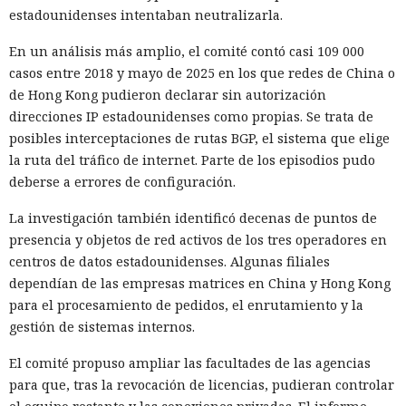
estadounidenses intentaban neutralizarla.
hidrógeno y del helio en las atmósferas de Júpiter, Saturno,
Urano y Neptuno. Estaciones orbitales la convertirían en luz
En un análisis más amplio, el comité contó casi 109 000
y la dirigirían hacia la Tierra mediante un sistema de
casos entre 2018 y mayo de 2025 en los que redes de China o
láseres y espejos.
de Hong Kong pudieron declarar sin autorización
direcciones IP estadounidenses como propias. Se trata de
Un sol artificial podría mantener el ciclo habitual de día y
posibles interceptaciones de rutas BGP, el sistema que elige
noche, así como las estaciones. La fuente de luz no tiene
la ruta del tráfico de internet. Parte de los episodios pudo
que ocupar el lugar de la estrella real. Se podría mover
deberse a errores de configuración.
alrededor de la Tierra y cambiar el ángulo de iluminación,
incluso si la rotación del planeta se ralentiza con el tiempo.
La investigación también identificó decenas de puntos de
presencia y objetos de red activos de los tres operadores en
El envejecimiento de la Tierra planteará otro problema. El
centros de datos estadounidenses. Algunas filiales
planeta pierde gradualmente calor interno que sostiene el
dependían de las empresas matrices en China y Hong Kong
movimiento de las placas tectónicas. Sin tectónica cambiará
para el procesamiento de pedidos, el enrutamiento y la
el ciclo de los materiales entre el interior, el océano y la
gestión de sistemas internos.
atmósfera. El autor propone calentar artificialmente las
capas profundas de la Tierra, aunque un proyecto así
El comité propuso ampliar las facultades de las agencias
exigiría enormes cantidades de energía y tecnologías que
para que, tras la revocación de licencias, pudieran controlar
aún no existen.