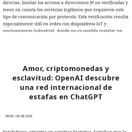
directas, limitar los accesos a direcciones IP no verificadas y
tener en cuenta los servicios legítimos que requieren este
tipo de comunicación por protocolo. Esta verificación resulta
especialmente útil en redes con dispositivos IoT y
equipamiento industrial, donde no es posible instalar un
agente de protección.
Una protección basada en un único escenario habitual
inevitablemente deja zonas ciegas. Una red fiable debe
evaluar la confianza de cada conexión saliente, en lugar de
Amor, criptomonedas y
considerar el tráfico seguro solo porque no haya violado el
esclavitud: OpenAI descubre
esquema esperado.
una red internacional de
estafas en ChatGPT
08:06 / 06.08.2026
Estafadores, expertos en cambiar historias, lograban que la