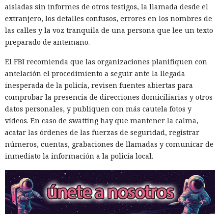
obtenía secretos que nunca llegaban a archivos. Los datos
aisladas sin informes de otros testigos, la llamada desde el
recopilados se cifraban y se enviaban a una dirección
extranjero, los detalles confusos, errores en los nombres de
obtenida mediante un contrato inteligente en la red
las calles y la voz tranquila de una persona que lee un texto
Ethereum. Como canal alternativo se utilizaron repositorios
preparado de antemano.
públicos de GitHub con la descripción «Shai-Hulud: Here We
El FBI recomienda que las organizaciones planifiquen con
Go Again» —Datadog contabilizó más de 1300.
antelación el procedimiento a seguir ante la llegada
Los tokens de npm robados se emplearon de inmediato: el
inesperada de la policía, revisen fuentes abiertas para
código malicioso descargaba paquetes accesibles, les
comprobar la presencia de direcciones domiciliarias y otros
insertaba el mismo script, aumentaba la versión y los
datos personales, y publiquen con más cautela fotos y
publicaba de nuevo en el registro. Así el ataque se convirtió
vídeos. En caso de swatting hay que mantener la calma,
en un gusano autorreplicante. Los analistas determinaron
acatar las órdenes de las fuerzas de seguridad, registrar
que en la base estaba el código de la familia Mini Shai-
números, cuentas, grabaciones de llamadas y comunicar de
Hulud, publicado previamente en acceso público.
inmediato la información a la policía local.
Los especialistas de Socket además
detectaron
un
mecanismo de «mano muerta»: un script en segundo plano
comprobaba cada 60 segundos el token de GitHub robado y,
si este era revocado, ejecutaba un comando desde un
servidor remoto.