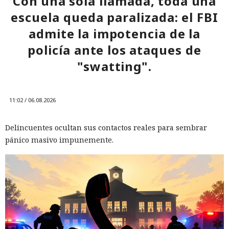
Con una sola llamada, toda una
Sin embargo, el calendario indicado coincide con el plan
escuela queda paralizada: el FBI
anunciado previamente por la compañía de completar la
Mini Shai-Hulud se apodera de
migración de dispositivos móviles de Assistant a Gemini en
admite la impotencia de la
440 paquetes de npm que
2026.
policía ante los ataques de
suman 2.000 millones de
"swatting".
descargas
11:02 / 06.08.2026
14:06 / 06.08.2026
Delincuentes ocultan sus contactos reales para sembrar
Solo tuvieron que hackear una cuenta — luego el gusano
pánico masivo impunemente.
hizo el resto.