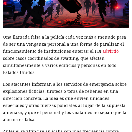
Una llamada falsa a la policía cada vez más a menudo pasa
Las cadenas de suministro en el ecosistema npm rara vez
de ser una venganza personal a una forma de paralizar el
se rompen por un único punto de entrada, pero fue
funcionamiento de instituciones enteras: el FBI
advirtió
precisamente así como, el 4 de agosto de 2026, comenzó un
sobre casos coordinados de swatting, que afectan
ataque que fue detectado simultáneamente por cuatro
simultáneamente a varios edificios y personas en todo
equipos —
Aikido
,
Socket
,
Datadog
y
OpenSourceMalware
.
Estados Unidos.
En un día el gusano afectó a más de 440 paquetes con un
total de dos mil millones de instalaciones por mes, entre
Los atacantes informan a los servicios de emergencia sobre
ellos keyv, flat-cache y file-entry-cache — bibliotecas que,
explosiones ficticias, tiroteos o toma de rehenes en una
mediante cadenas de dependencias, están presentes en la
dirección concreta. La idea es que envíen unidades
mayoría de proyectos JavaScript.
especiales y otras fuerzas policiales al lugar de la supuesta
amenaza, y que el personal y los visitantes no sepan que la
Los atacantes comprometieron la cuenta de Jared Ray —el
alarma es falsa.
mantenedor de toda esta familia. Tras obtener acceso a
GitHub, introdujeron directamente código malicioso en la
Antes el swatting se aplicaba con más frecuencia contra