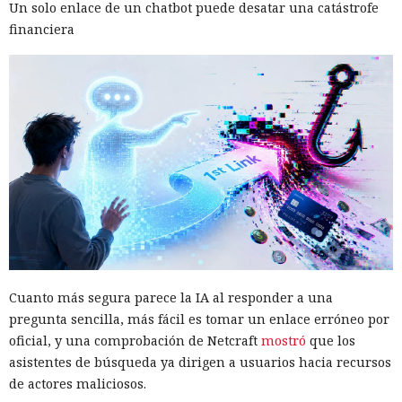
Un solo enlace de un chatbot puede desatar una catástrofe
financiera
Google Assistant empezará a desaparecer de los teléfonos
inteligentes y tabletas con Android el 4 de septiembre de
2026. Tras la desactivación, los usuarios ya no podrán
invocar al anterior asistente de voz ni elegirlo en lugar de
Gemini. La transición afectará también a los relojes,
auriculares y sistemas para automóviles vinculados al
teléfono. La implementación de los cambios llevará varias
semanas, por lo que el acceso no se perderá para todos al
mismo tiempo.
Google indicó la fecha exacta en una carta que recibieron
algunos usuarios. La compañía había planeado
Cuanto más segura parece la IA al responder a una
anteriormente reemplazar Assistant en la mayoría de los
pregunta sencilla, más fácil es tomar un enlace erróneo por
dispositivos móviles ya en 2025, pero pospuso la
oficial, y una comprobación de Netcraft
mostró
que los
desactivación hasta 2026 para continuar preparando a
asistentes de búsqueda ya dirigen a usuarios hacia recursos
Gemini y ampliar el conjunto de funciones compatibles. En
de actores maliciosos.
marzo de 2025 Google anunció oficialmente que la versión