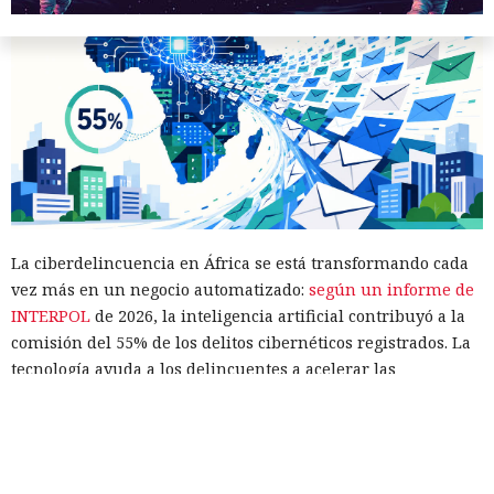
La ciberdelincuencia en África se está transformando cada
vez más en un negocio automatizado:
según un informe de
INTERPOL
de 2026, la inteligencia artificial contribuyó a la
comisión del 55% de los delitos cibernéticos registrados. La
tecnología ayuda a los delincuentes a acelerar las
operaciones, ampliar su alcance y eludir los sistemas de
detección.
Las conclusiones se basan en una encuesta a 36 países
africanos. Según la agencia, los ataques aislados han dado