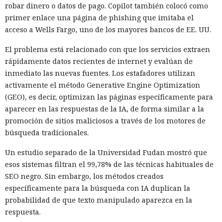
contenido de la pantalla.
robar dinero o datos de pago. Copilot también colocó como
primer enlace una página de phishing que imitaba el
El reemplazo afectará no solo al propio teléfono. Google
acceso a Wells Fargo, uno de los mayores bancos de EE. UU.
Assistant dejará de funcionar en relojes inteligentes con
Wear OS, en auriculares inalámbricos y en cascos
El problema está relacionado con que los servicios extraen
conectados a Android. El asistente de voz también
rápidamente datos recientes de internet y evalúan de
desaparecerá de Android Auto, donde se utiliza para
inmediato las nuevas fuentes. Los estafadores utilizan
llamadas, mensajes, navegación y control de la música
activamente el método Generative Engine Optimization
durante el viaje.
(GEO), es decir, optimizan las páginas específicamente para
aparecer en las respuestas de la IA, de forma similar a la
Los automóviles con el sistema Google built-in conservarán
promoción de sitios maliciosos a través de los motores de
por ahora al asistente anterior. Google built-in se integra
búsqueda tradicionales.
directamente en el sistema multimedia del coche y no
requiere la conexión de un teléfono para que funcionen los
Un estudio separado de la Universidad Fudan mostró que
servicios principales. Android Auto, en cambio, traslada las
esos sistemas filtran el 99,78% de las técnicas habituales de
aplicaciones y funciones del teléfono a la pantalla del coche,
SEO negro. Sin embargo, los métodos creados
por lo que depende de la versión móvil del asistente.
específicamente para la búsqueda con IA duplican la
probabilidad de que texto manipulado aparezca en la
La desactivación de septiembre no se aplica a los altavoces,
respuesta.
pantallas y otros dispositivos de la familia Google Home. Los