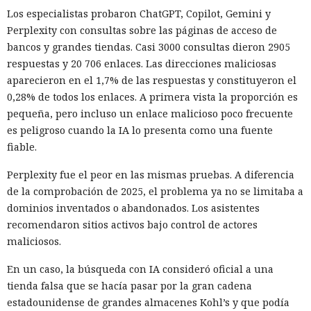
móvil de Assistant cedería gradualmente el lugar a Gemini.
Los especialistas probaron ChatGPT, Copilot, Gemini y
Perplexity con consultas sobre las páginas de acceso de
Una vez completada la transición, Gemini será el único
bancos y grandes tiendas. Casi 3000 consultas dieron 2905
asistente de Google en los teléfonos inteligentes y tabletas
respuestas y 20 706 enlaces. Las direcciones maliciosas
compatibles en los países donde el servicio esté disponible.
aparecieron en el 1,7% de las respuestas y constituyeron el
Volver a Assistant a través de los ajustes ya no será posible.
0,28% de todos los enlaces. A primera vista la proporción es
El dispositivo, además, deberá cumplir los requisitos
pequeña, pero incluso un enlace malicioso poco frecuente
mínimos de Gemini. En la carta no se especifica qué
es peligroso cuando la IA lo presenta como una fuente
ocurrirá con los modelos antiguos en los que el nuevo
fiable.
asistente no es compatible.
Perplexity fue el peor en las mismas pruebas. A diferencia
Google Assistant apareció mucho antes de las actuales redes
de la comprobación de 2025, el problema ya no se limitaba a
neuronales generativas y funcionaba principalmente con
dominios inventados o abandonados. Los asistentes
comandos predefinidos. El usuario podía pedirle que
recomendaron sitios activos bajo control de actores
pusiera una alarma, reprodujera música, hiciera una
maliciosos.
llamada, abriera una aplicación, consultara el tiempo o
controlara el hogar inteligente. Gemini comprende
En un caso, la búsqueda con IA consideró oficial a una
solicitudes formuladas con mayor libertad, admite diálogos
tienda falsa que se hacía pasar por la gran cadena
prolongados y puede trabajar con texto, imágenes y
estadounidense de grandes almacenes Kohl’s y que podía