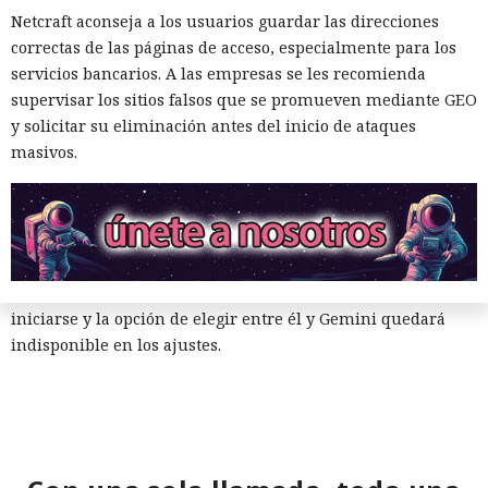
televisores y reproductores con Google TV también seguirán
Netcraft aconseja a los usuarios guardar las direcciones
soportando Assistant. Sin embargo, Google ya está migrando
correctas de las páginas de acceso, especialmente para los
los dispositivos domésticos a Gemini for Home, y en Google
servicios bancarios. A las empresas se les recomienda
TV va añadiendo progresivamente funciones de Gemini, por
supervisar los sitios falsos que se promueven mediante GEO
lo que la permanencia del asistente antiguo en estos
y solicitar su eliminación antes del inicio de ataques
dispositivos probablemente será temporal.
masivos.
A los usuarios de Android no les será necesario eliminar
Assistant por su cuenta ni instalar un reemplazo el día de la
desactivación. Google cambiará el acceso desde el lado de
sus servicios. Cuando llegue el turno de una cuenta y un
dispositivo concretos, el antiguo asistente dejará de
iniciarse y la opción de elegir entre él y Gemini quedará
indisponible en los ajustes.
Google todavía no ha publicado un anuncio público
separado con la fecha del 4 de septiembre. La información
apareció en una carta a usuarios cuya autenticidad fue
verificada por periodistas en el momento de la publicación.