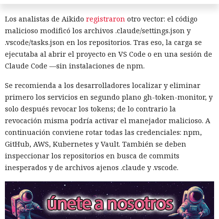
Los analistas de Aikido
registraron
otro vector: el código
malicioso modificó los archivos .claude/settings.json y
.vscode/tasks.json en los repositorios. Tras eso, la carga se
ejecutaba al abrir el proyecto en VS Code o en una sesión de
Claude Code —sin instalaciones de npm.
Robar a empresas se vuelve más
Se recomienda a los desarrolladores localizar y eliminar
primero los servicios en segundo plano gh-token-monitor, y
fácil: hackers africanos usan IA
solo después revocar los tokens; de lo contrario la
para enviar correos masivos
revocación misma podría activar el manejador malicioso. A
continuación conviene rotar todas las credenciales: npm,
GitHub, AWS, Kubernetes y Vault. También se deben
10:35 / 06.08.2026
inspeccionar los repositorios en busca de commits
inesperados y de archivos ajenos .claude y .vscode.
Las pérdidas financieras crecen más rápido que la
capacidad de las fuerzas del orden