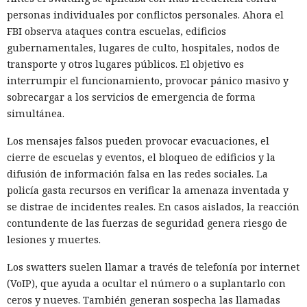
rama principal y publicaron inmediatamente nuevas
personas individuales por conflictos personales. Ahora el
versiones mediante GitHub Actions. Los paquetes se
FBI observa ataques contra escuelas, edificios
publicaron con firmas criptográficas auténticas; no había
gubernamentales, lugares de culto, hospitales, nodos de
indicios formales de manipulación.
transporte y otros lugares públicos. El objetivo es
interrumpir el funcionamiento, provocar pánico masivo y
El código malicioso se insertaba en el momento de la
sobrecargar a los servicios de emergencia de forma
instalación. En package.json añadían un script «preinstall»
simultánea.
que, antes de obtener cualquier código, ejecutaba el archivo
setup.mjs. Ese archivo descargaba Bun —un runtime
Los mensajes falsos pueden provocar evacuaciones, el
alternativo de JavaScript— y con él lanzaba la carga
cierre de escuelas y eventos, el bloqueo de edificios y la
principal Math_Symbol.js. Utilizaron Bun
difusión de información falsa en las redes sociales. La
intencionadamente: muchas herramientas de seguridad
policía gasta recursos en verificar la amenaza inventada y
están orientadas a procesos de Node.js y podrían pasar por
se distrae de incidentes reales. En casos aislados, la reacción
alto un runtime no estándar.
contundente de las fuerzas de seguridad genera riesgo de
lesiones y muertes.
La carga principal buscaba tokens de npm y GitHub, claves
de AWS, secretos de Kubernetes y Vault, claves SSH y
Los swatters suelen llamar a través de telefonía por internet
archivos .env. En los servidores de GitHub Actions el código
(VoIP), que ayuda a ocultar el número o a suplantarlo con
malicioso leía la memoria del proceso directamente; así
ceros y nueves. También generan sospecha las llamadas