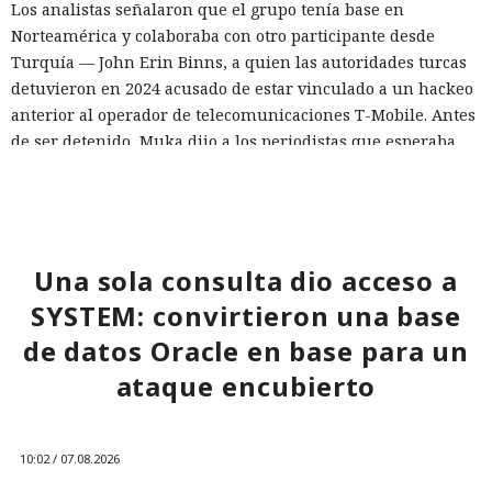
Los analistas señalaron que el grupo tenía base en
Norteamérica y colaboraba con otro participante desde
Turquía — John Erin Binns, a quien las autoridades turcas
detuvieron en 2024 acusado de estar vinculado a un hackeo
anterior al operador de telecomunicaciones T-Mobile. Antes
de ser detenido, Muka dijo a los periodistas que esperaba
ser arrestado y que destruyó pruebas con antelación.
A las víctimas de incidentes similares se les recomienda
cambiar sus credenciales a tiempo y no reutilizarlas, activar
la autenticación multifactor para los servicios en la nube y
Una sola consulta dio acceso a
vigilar la actividad de las cuentas por accesos desde
SYSTEM: convirtieron una base
dispositivos desconocidos.
de datos Oracle en base para un
ataque encubierto
10:02 / 07.08.2026