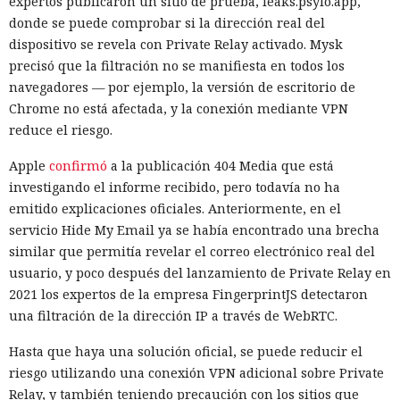
expertos publicaron un sitio de prueba, leaks.psylo.app,
donde se puede comprobar si la dirección real del
dispositivo se revela con Private Relay activado. Mysk
precisó que la filtración no se manifiesta en todos los
navegadores — por ejemplo, la versión de escritorio de
Chrome no está afectada, y la conexión mediante VPN
¿Una mujer? Demasiado
reduce el riesgo.
atrevido. Las redes neuronales
Apple
confirmó
a la publicación 404 Media que está
borraron a las protagonistas de
investigando el informe recibido, pero todavía no ha
emitido explicaciones oficiales. Anteriormente, en el
los cuentos infantiles y las
servicio Hide My Email ya se había encontrado una brecha
dejaron con apenas un 2%.
similar que permitía revelar el correo electrónico real del
usuario, y poco después del lanzamiento de Private Relay en
2021 los expertos de la empresa FingerprintJS detectaron
20:35 / 06.08.2026
una filtración de la dirección IP a través de WebRTC.
Hasta que haya una solución oficial, se puede reducir el
Búhos sabios, lobos valientes y prácticamente sin heroínas:
riesgo utilizando una conexión VPN adicional sobre Private
bienvenidos al futuro de la literatura.
Relay, y también teniendo precaución con los sitios que