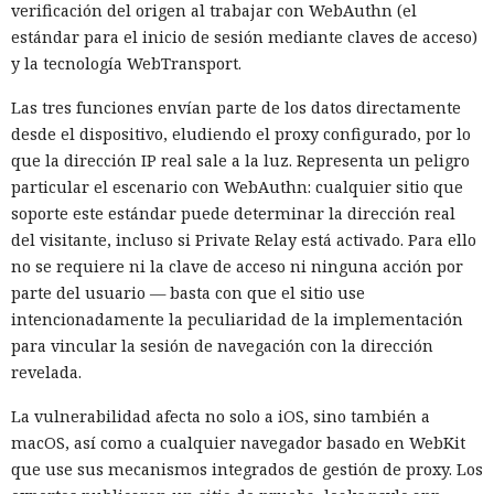
ramas del registro SAM, SECURITY y SYSTEM, de las cuales
verificación del origen al trabajar con WebAuthn (el
se pueden recuperar los hashes de las contraseñas de
estándar para el inicio de sesión mediante claves de acceso)
cuentas locales. También se ejecutó el comando tasklist /svc
y la tecnología WebTransport.
para recopilar la lista de servicios. Huntress señaló que
Las tres funciones envían parte de los datos directamente
probablemente pretendían llevarse las ramas del registro,
desde el dispositivo, eludiendo el proxy configurado, por lo
sin embargo no se aporta confirmación de que los archivos
que la dirección IP real sale a la luz. Representa un peligro
se hubieran robado con éxito.
particular el escenario con WebAuthn: cualquier sitio que
Para reducir el riesgo de este tipo de ataques, Huntress
soporte este estándar puede determinar la dirección real
recomienda validar y depurar todos los datos que
del visitante, incluso si Private Relay está activado. Para ello
provengan de los usuarios, así como limitar los privilegios
no se requiere ni la clave de acceso ni ninguna acción por
de las cuentas de base de datos usadas por aplicaciones
parte del usuario — basta con que el sitio use
públicas. A dichas cuentas no se les deben conceder
intencionadamente la peculiaridad de la implementación
permisos para crear objetos Java, ejecutar procedimientos
para vincular la sesión de navegación con la dirección
almacenados innecesarios ni otras acciones administrativas.
revelada.
La vulnerabilidad afecta no solo a iOS, sino también a
macOS, así como a cualquier navegador basado en WebKit
que use sus mecanismos integrados de gestión de proxy. Los