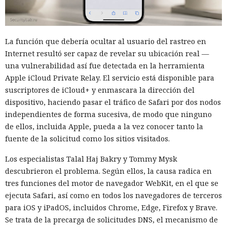
objetos se pueden ejecutar con comandos SQL y, con ciertas
configuraciones, permitir la ejecución de comandos del
sistema operativo. Los atacantes aprovecharon esto y
La función que debería ocultar al usuario del rastreo en
compilaron el conjunto khunt directamente dentro de la
Internet resultó ser capaz de revelar su ubicación real —
base, sin alojar archivos en el servidor. Según Huntress, esta
una vulnerabilidad así fue detectada en la herramienta
técnica se registra con muy poca frecuencia.
Apple iCloud Private Relay. El servicio está disponible para
El conjunto incluía varios componentes. KhuntCmd lanzaba
suscriptores de iCloud+ y enmascara la dirección del
cmd.exe y ejecutaba comandos del sistema operativo
dispositivo, haciendo pasar el tráfico de Safari por dos nodos
mediante consultas SQL. KhuntHash accedía a la tabla
independientes de forma sucesiva, de modo que ninguno
interna de usuarios de Oracle y escribía nombres de
de ellos, incluida Apple, pueda a la vez conocer tanto la
cuentas y contraseñas en un archivo. KhuntFS permitía
fuente de la solicitud como los sitios visitados.
explorar y buscar archivos, y KhuntT se usaba para
Los especialistas Talal Haj Bakry y Tommy Mysk
comprobar la instalación exitosa de la herramienta.
descubrieron el problema. Según ellos, la causa radica en
Con KhuntCmd los atacantes ejecutaron el comando
tres funciones del motor de navegador WebKit, en el que se
whoami y comprobaron que los comandos a través de
ejecuta Safari, así como en todos los navegadores de terceros
Oracle se ejecutaban con privilegios SYSTEM en el servidor
para iOS y iPadOS, incluidos Chrome, Edge, Firefox y Brave.
Windows. Luego, mediante PowerShell se copiaron las
Se trata de la precarga de solicitudes DNS, el mecanismo de