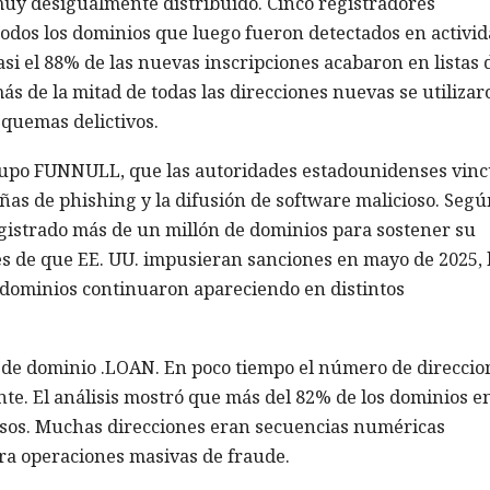
muy desigualmente distribuido. Cinco registradores
todos los dominios que luego fueron detectados en activi
casi el 88% de las nuevas inscripciones acabaron en listas 
s de la mitad de todas las direcciones nuevas se utilizar
squemas delictivos.
grupo FUNNULL, que las autoridades estadounidenses vin
as de phishing y la difusión de software malicioso. Segú
egistrado más de un millón de dominios para sostener su
és de que EE. UU. impusieran sanciones en mayo de 2025, 
dominios continuaron apareciendo en distintos
 de dominio .LOAN. En poco tiempo el número de direccio
inte. El análisis mostró que más del 82% de los dominios en
usos. Muchas direcciones eran secuencias numéricas
a operaciones masivas de fraude.