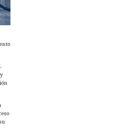
ento
.
 y
ión
n
ceso
su