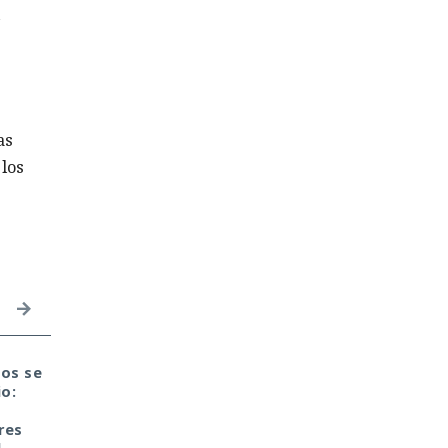
as
 los
tos se
Microsoft: «miles de
Firmas demasiado
io:
compilaciones se
grandes: la seguridad
paralizarán el 1 de
del mañana choca de
res
noviembre». NuGet
pronto con las