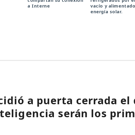
compartan su conexión
refrigerados por e
a Interne
vacío y alimentad
energía solar.
idió a puerta cerrada el 
nteligencia serán los pri