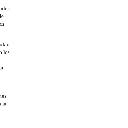
dades
de
on
culan
n los
la
nes
 la