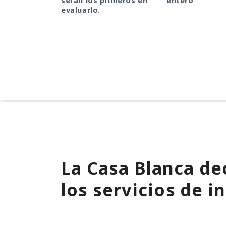
serán los primeros en
entero
evaluarlo.
La Casa Blanca dec
los servicios de i