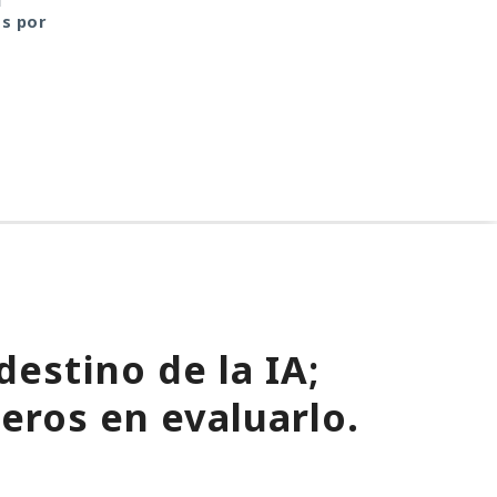
l
revoca las claves API
anticuadas limitacion
os por
anuales
de TLS
destino de la IA;
meros en evaluarlo.