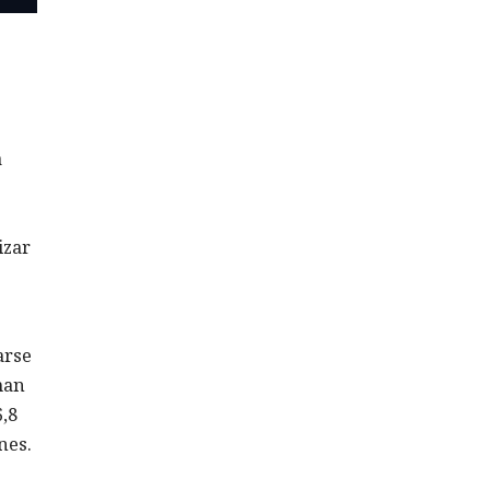
a
izar
arse
man
,8
nes.