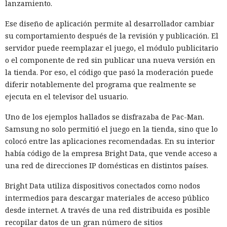
lanzamiento.
años la publicación de paquetes de software, pero al mismo
tiempo dieron a los atacantes demasiado tiempo para actuar.
Ese diseño de aplicación permite al desarrollador cambiar
Según
Microsoft, a partir del 17 de agosto de 2026 NuGet.org
su comportamiento después de la revisión y publicación. El
reducirá la duración máxima de las nuevas claves de API de
servidor puede reemplazar el juego, el módulo publicitario
365 a 30 días.
o el componente de red sin publicar una nueva versión en
la tienda. Por eso, el código que pasó la moderación puede
Todas las claves creadas antes de esa fecha dejarán de
diferir notablemente del programa que realmente se
funcionar el 1 de noviembre de 2026. Los desarrolladores
ejecuta en el televisor del usuario.
deberán actualizar los sistemas de compilación y
publicación automatizados, de lo contrario, tras expirar las
Uno de los ejemplos hallados se disfrazaba de Pac-Man.
claves las nuevas versiones de los paquetes no llegarán al
Samsung no solo permitió el juego en la tienda, sino que lo
repositorio.
colocó entre las aplicaciones recomendadas. En su interior
había código de la empresa Bright Data, que vende acceso a
La clave de API sirve en la práctica como una contraseña
una red de direcciones IP domésticas en distintos países.
para cargar paquetes. Los desarrolladores suelen almacenar
esos datos en la configuración de compilación, en secretos
Bright Data utiliza dispositivos conectados como nodos
del repositorio u otros sistemas. En caso de filtración, una
intermedios para descargar materiales de acceso público
clave de larga duración permite publicar durante meses
desde internet. A través de una red distribuida es posible
actualizaciones falsas o maliciosas en nombre del
recopilar datos de un gran número de sitios