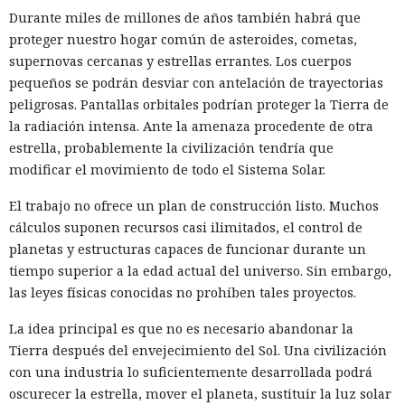
Durante miles de millones de años también habrá que
Mientras veías una película, tu
proteger nuestro hogar común de asteroides, cometas,
televisor Samsung pudo haber
supernovas cercanas y estrellas errantes. Los cuerpos
pequeños se podrán desviar con antelación de trayectorias
estado canalizando durante
peligrosas. Pantallas orbitales podrían proteger la Tierra de
horas tráfico ajeno por tu red
la radiación intensa. Ante la amenaza procedente de otra
doméstica.
estrella, probablemente la civilización tendría que
modificar el movimiento de todo el Sistema Solar.
El trabajo no ofrece un plan de construcción listo. Muchos
17:36 / 05.08.2026
cálculos suponen recursos casi ilimitados, el control de
planetas y estructuras capaces de funcionar durante un
Ahora la empresa ha decidido ponerle fin.
tiempo superior a la edad actual del universo. Sin embargo,
las leyes físicas conocidas no prohíben tales proyectos.
La idea principal es que no es necesario abandonar la
Tierra después del envejecimiento del Sol. Una civilización
con una industria lo suficientemente desarrollada podrá
oscurecer la estrella, mover el planeta, sustituir la luz solar