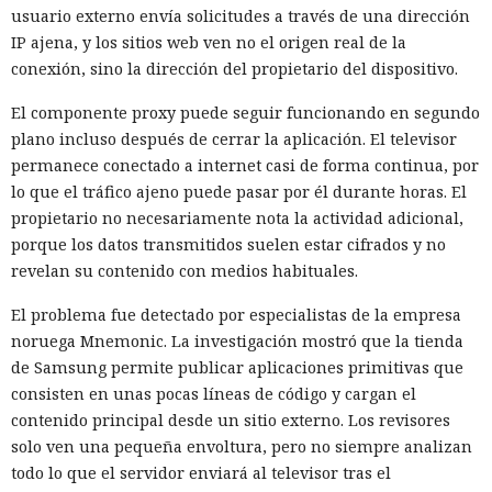
usuario externo envía solicitudes a través de una dirección
IP ajena, y los sitios web ven no el origen real de la
conexión, sino la dirección del propietario del dispositivo.
20:04 / 05.08.2026
El componente proxy puede seguir funcionando en segundo
Los desarrolladores tendrán que replantear lo que durante
plano incluso después de cerrar la aplicación. El televisor
años funcionó sin problemas.
permanece conectado a internet casi de forma continua, por
lo que el tráfico ajeno puede pasar por él durante horas. El
propietario no necesariamente nota la actividad adicional,
porque los datos transmitidos suelen estar cifrados y no
revelan su contenido con medios habituales.
El problema fue detectado por especialistas de la empresa
noruega Mnemonic. La investigación mostró que la tienda
de Samsung permite publicar aplicaciones primitivas que
consisten en unas pocas líneas de código y cargan el
contenido principal desde un sitio externo. Los revisores
solo ven una pequeña envoltura, pero no siempre analizan
todo lo que el servidor enviará al televisor tras el
Las claves de acceso de larga duración facilitaron durante