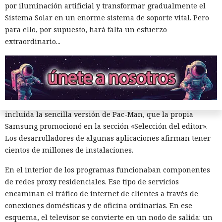
por iluminación artificial y transformar gradualmente el
Sistema Solar en un enorme sistema de soporte vital. Pero
para ello, por supuesto, hará falta un esfuerzo
extraordinario...
Algunas aplicaciones para televisores Samsung pueden
utili
zar en secreto
la conexión a internet doméstica del
propietario para retransmitir el tráfico de terceros. El código
se encontró en varias aplicaciones de la tienda oficial,
incluida la sencilla versión de Pac-Man, que la propia
Samsung promocionó en la sección «Selección del editor».
Los desarrolladores de algunas aplicaciones afirman tener
cientos de millones de instalaciones.
Microsoft: «miles de
En el interior de los programas funcionaban componentes
de redes proxy residenciales. Ese tipo de servicios
compilaciones se paralizarán el
encaminan el tráfico de internet de clientes a través de
1 de noviembre». NuGet revoca
conexiones domésticas y de oficina ordinarias. En ese
las claves API anuales
esquema, el televisor se convierte en un nodo de salida: un