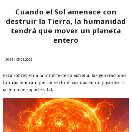
lanzamiento de sistemas de IA. Por ahora el mecanismo
sigue siendo voluntario, y las condiciones clave de su
Cuando el Sol amenace con
funcionamiento solo están disponibles para las autoridades
destruir la Tierra, la humanidad
y los participantes de las consultas cerradas.
tendrá que mover un planeta
entero
20:35 / 05.08.2026
Para sobrevivir a la muerte de su estrella, las generaciones
futuras tendrán que convertir el cosmos en un gigantesco
sistema de soporte vital.