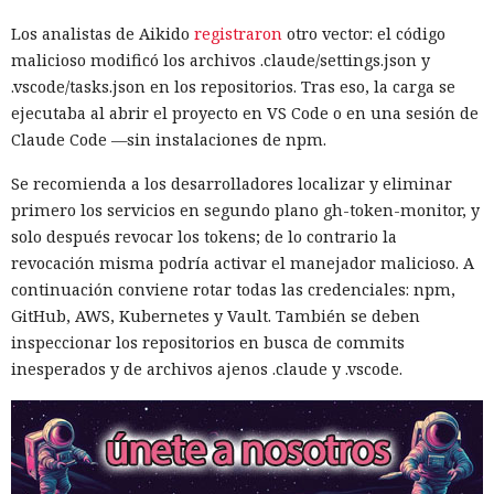
Los analistas de Aikido
registraron
otro vector: el código
malicioso modificó los archivos .claude/settings.json y
.vscode/tasks.json en los repositorios. Tras eso, la carga se
Robar a empresas se vuelve más
ejecutaba al abrir el proyecto en VS Code o en una sesión de
fácil: hackers africanos usan IA
Claude Code —sin instalaciones de npm.
para enviar correos masivos
Se recomienda a los desarrolladores localizar y eliminar
primero los servicios en segundo plano gh-token-monitor, y
solo después revocar los tokens; de lo contrario la
10:35 / 06.08.2026
revocación misma podría activar el manejador malicioso. A
continuación conviene rotar todas las credenciales: npm,
Las pérdidas financieras crecen más rápido que la
GitHub, AWS, Kubernetes y Vault. También se deben
capacidad de las fuerzas del orden
inspeccionar los repositorios en busca de commits
inesperados y de archivos ajenos .claude y .vscode.