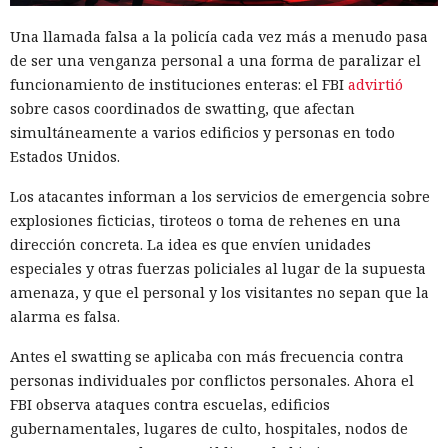
Una llamada falsa a la policía cada vez más a menudo pasa
de ser una venganza personal a una forma de paralizar el
funcionamiento de instituciones enteras: el FBI
advirtió
sobre casos coordinados de swatting, que afectan
Las cadenas de suministro en el ecosistema npm rara vez
simultáneamente a varios edificios y personas en todo
se rompen por un único punto de entrada, pero fue
Estados Unidos.
precisamente así como, el 4 de agosto de 2026, comenzó un
Los atacantes informan a los servicios de emergencia sobre
ataque que fue detectado simultáneamente por cuatro
explosiones ficticias, tiroteos o toma de rehenes en una
equipos —
Aikido
,
Socket
,
Datadog
y
OpenSourceMalware
.
dirección concreta. La idea es que envíen unidades
En un día el gusano afectó a más de 440 paquetes con un
especiales y otras fuerzas policiales al lugar de la supuesta
total de dos mil millones de instalaciones por mes, entre
amenaza, y que el personal y los visitantes no sepan que la
ellos keyv, flat-cache y file-entry-cache — bibliotecas que,
alarma es falsa.
mediante cadenas de dependencias, están presentes en la
mayoría de proyectos JavaScript.
Antes el swatting se aplicaba con más frecuencia contra
personas individuales por conflictos personales. Ahora el
Los atacantes comprometieron la cuenta de Jared Ray —el
FBI observa ataques contra escuelas, edificios
mantenedor de toda esta familia. Tras obtener acceso a
gubernamentales, lugares de culto, hospitales, nodos de
GitHub, introdujeron directamente código malicioso en la