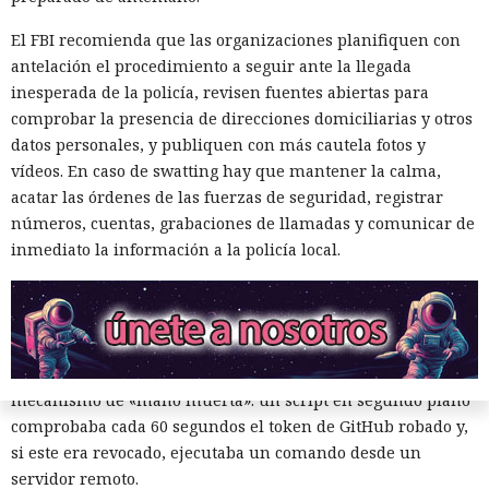
recopilados se cifraban y se enviaban a una dirección
El FBI recomienda que las organizaciones planifiquen con
obtenida mediante un contrato inteligente en la red
antelación el procedimiento a seguir ante la llegada
Ethereum. Como canal alternativo se utilizaron repositorios
inesperada de la policía, revisen fuentes abiertas para
públicos de GitHub con la descripción «Shai-Hulud: Here We
comprobar la presencia de direcciones domiciliarias y otros
Go Again» —Datadog contabilizó más de 1300.
datos personales, y publiquen con más cautela fotos y
vídeos. En caso de swatting hay que mantener la calma,
Los tokens de npm robados se emplearon de inmediato: el
acatar las órdenes de las fuerzas de seguridad, registrar
código malicioso descargaba paquetes accesibles, les
números, cuentas, grabaciones de llamadas y comunicar de
insertaba el mismo script, aumentaba la versión y los
inmediato la información a la policía local.
publicaba de nuevo en el registro. Así el ataque se convirtió
en un gusano autorreplicante. Los analistas determinaron
que en la base estaba el código de la familia Mini Shai-
Hulud, publicado previamente en acceso público.
Los especialistas de Socket además
detectaron
un
mecanismo de «mano muerta»: un script en segundo plano
comprobaba cada 60 segundos el token de GitHub robado y,
si este era revocado, ejecutaba un comando desde un
servidor remoto.