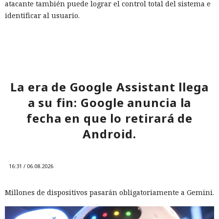
atacante también puede lograr el control total del sistema e
identificar al usuario.
Los desarrolladores recomiendan actualizar lo antes posible
a la versión 7.10.1 mediante la actualización automática o
manual —esto permite conservar los datos en la sección
Almacenamiento persistente en la unidad USB. Una
reinstalación completa del sistema borrará esos datos.
La era de Google Assistant llega
a su fin: Google anuncia la
fecha en que lo retirará de
Android.
16:31 / 06.08.2026
Millones de dispositivos pasarán obligatoriamente a Gemini.