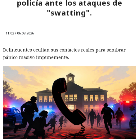
policía ante los ataques de
Mini Shai-Hulud se apodera de
"swatting".
440 paquetes de npm que
suman 2.000 millones de
11:02 / 06.08.2026
descargas
Delincuentes ocultan sus contactos reales para sembrar
pánico masivo impunemente.
14:06 / 06.08.2026
Solo tuvieron que hackear una cuenta — luego el gusano
hizo el resto.