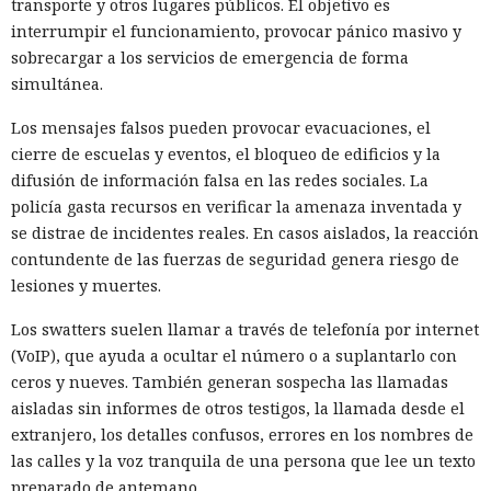
transporte y otros lugares públicos. El objetivo es
rama principal y publicaron inmediatamente nuevas
interrumpir el funcionamiento, provocar pánico masivo y
versiones mediante GitHub Actions. Los paquetes se
sobrecargar a los servicios de emergencia de forma
publicaron con firmas criptográficas auténticas; no había
simultánea.
indicios formales de manipulación.
Los mensajes falsos pueden provocar evacuaciones, el
El código malicioso se insertaba en el momento de la
cierre de escuelas y eventos, el bloqueo de edificios y la
instalación. En package.json añadían un script «preinstall»
difusión de información falsa en las redes sociales. La
que, antes de obtener cualquier código, ejecutaba el archivo
policía gasta recursos en verificar la amenaza inventada y
setup.mjs. Ese archivo descargaba Bun —un runtime
se distrae de incidentes reales. En casos aislados, la reacción
alternativo de JavaScript— y con él lanzaba la carga
contundente de las fuerzas de seguridad genera riesgo de
principal Math_Symbol.js. Utilizaron Bun
lesiones y muertes.
intencionadamente: muchas herramientas de seguridad
están orientadas a procesos de Node.js y podrían pasar por
Los swatters suelen llamar a través de telefonía por internet
alto un runtime no estándar.
(VoIP), que ayuda a ocultar el número o a suplantarlo con
ceros y nueves. También generan sospecha las llamadas
La carga principal buscaba tokens de npm y GitHub, claves
aisladas sin informes de otros testigos, la llamada desde el
de AWS, secretos de Kubernetes y Vault, claves SSH y
extranjero, los detalles confusos, errores en los nombres de
archivos .env. En los servidores de GitHub Actions el código
las calles y la voz tranquila de una persona que lee un texto
malicioso leía la memoria del proceso directamente; así
preparado de antemano.
obtenía secretos que nunca llegaban a archivos. Los datos