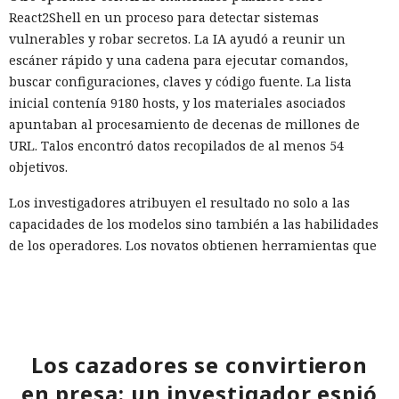
React2Shell en un proceso para detectar sistemas
vulnerables y robar secretos. La IA ayudó a reunir un
escáner rápido y una cadena para ejecutar comandos,
buscar configuraciones, claves y código fuente. La lista
inicial contenía 9180 hosts, y los materiales asociados
apuntaban al procesamiento de decenas de millones de
URL. Talos encontró datos recopilados de al menos 54
objetivos.
Los investigadores atribuyen el resultado no solo a las
capacidades de los modelos sino también a las habilidades
de los operadores. Los novatos obtienen herramientas que
funcionan pero son inestables, mientras que los atacantes
preparados amplían notablemente sus capacidades gracias
a la IA. La empresa aconseja prepararse para un aumento
en el número de vulnerabilidades e incidentes y usar
herramientas con agentes en el SOC (centro de operaciones
Los cazadores se convirtieron
de seguridad) para identificar más rápidamente señales
en presa: un investigador espió
significativas.