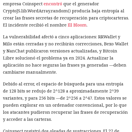
empresa Coinspect
encontró
que el generador
CryptoJS.lib.WordArray.random() producía baja entropía al
crear las frases secretas de recuperación para criptocarteras.
El incidente recibió el nombre
Ill Bloom
.
La vulnerabilidad afectó a cinco aplicaciones: RRWallet y
Milo están cerradas y no recibirán correcciones, Bexo Wallet
y NanChat publicaron versiones actualizadas, y Bitcoin
Libre solucionó el problema ya en 2024. Actualizar la
aplicación no hace seguras las frases ya generadas —deben
cambiarse manualmente.
Debido al error, el espacio de búsqueda para una entropía
de 128 bits se redujo de 2^128 a aproximadamente 2^39
variantes, y para 256 bits —de 2^256 a 2^47. Estos valores se
pueden explorar en un ordenador convencional, por lo que
los atacantes pudieron recuperar las frases de recuperación
y acceder a las carteras.
Coinspect registró dos oleadas de sustracciones. El 27 de