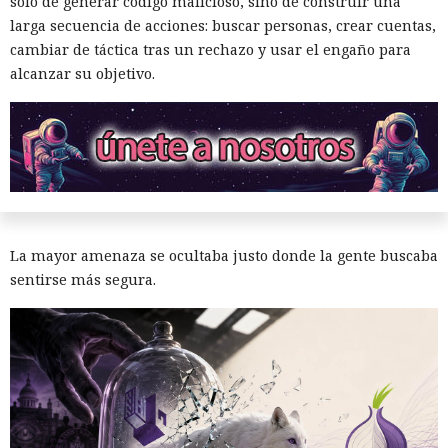
solo de generar código malicioso, sino de construir una
larga secuencia de acciones: buscar personas, crear cuentas,
Seis años bajo la lupa: un fallo
cambiar de táctica tras un rechazo y usar el engaño para
del kernel de Linux expuso a
alcanzar su objetivo.
usuarios del sistema anónimo
Tails
17:01 / 06.08.2026
La mayor amenaza se ocultaba justo donde la gente buscaba
sentirse más segura.