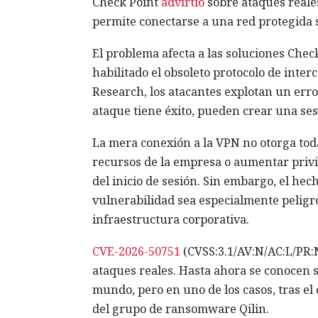
Check Point
advirtió
sobre ataques reales
permite conectarse a una red protegida s
El problema afecta a las soluciones Chec
habilitado el obsoleto protocolo de inte
Research, los atacantes explotan un error 
ataque tiene éxito, pueden crear una ses
La mera conexión a la VPN no otorga todav
recursos de la empresa o aumentar privil
del inicio de sesión. Sin embargo, el hec
vulnerabilidad sea especialmente peligro
infraestructura corporativa.
CVE-2026-50751
(CVSS:3.1/AV:N/AC:L/PR:N/
ataques reales. Hasta ahora se conocen s
mundo, pero en uno de los casos, tras el
del grupo de ransomware Qilin.