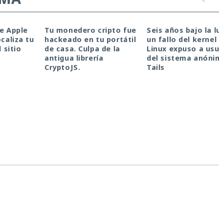
de Apple
Tu monedero cripto fue
Seis años bajo la l
ocaliza tu
hackeado en tu portátil
un fallo del kernel
l sitio
de casa. Culpa de la
Linux expuso a usu
antigua librería
del sistema anóni
CryptoJS.
Tails