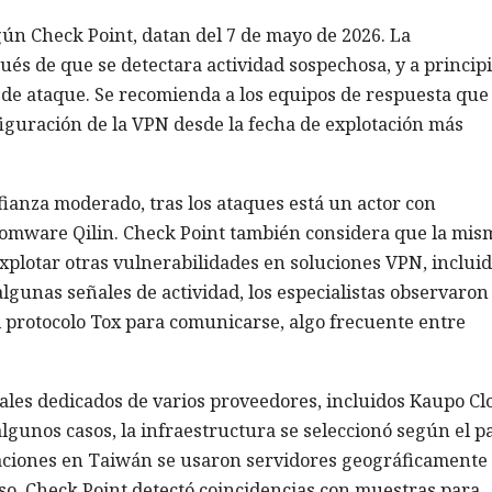
gún Check Point, datan del 7 de mayo de 2026. La
ués de que se detectara actividad sospechosa, y a princip
de ataque. Se recomienda a los equipos de respuesta que
nfiguración de la VPN desde la fecha de explotación más
ianza moderado, tras los ataques está un actor con
nsomware Qilin. Check Point también considera que la mis
xplotar otras vulnerabilidades en soluciones VPN, inclui
 algunas señales de actividad, los especialistas observaron
l protocolo Tox para comunicarse, algo frecuente entre
uales dedicados de varios proveedores, incluidos Kaupo Cl
lgunos casos, la infraestructura se seleccionó según el pa
zaciones en Taiwán se usaron servidores geográficamente
so, Check Point detectó coincidencias con muestras para