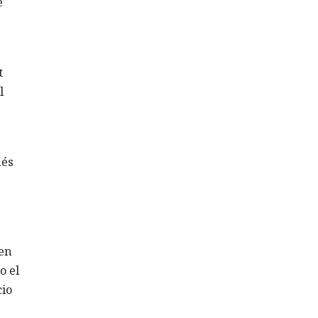
e
t
l
ués
 en
o el
cio