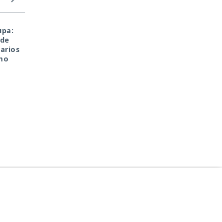
upa:
El sonado hackeo a
Una sola consulta dio
 de
Snowflake no quedó
acceso a SYSTEM:
arios
impune: detenido el
convirtieron una base
mo
autor, ya espera
de datos Oracle en
sentencia en una celda.
base para un ataque
encubierto