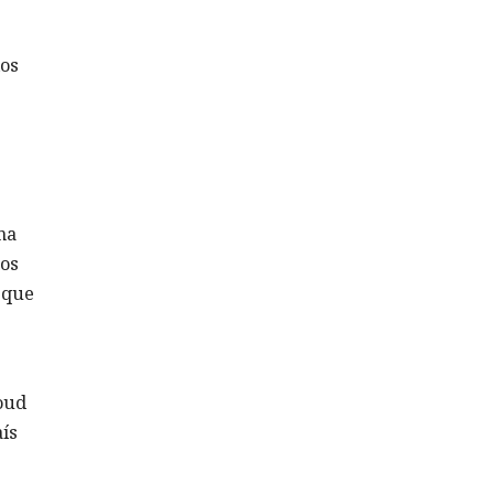
ios
ma
dos
 que
oud
ís