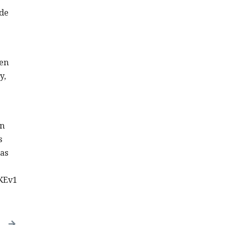
 de
 en
y,
en
s
das
IKEv1