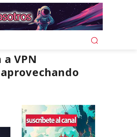
n a VPN
án aprovechando