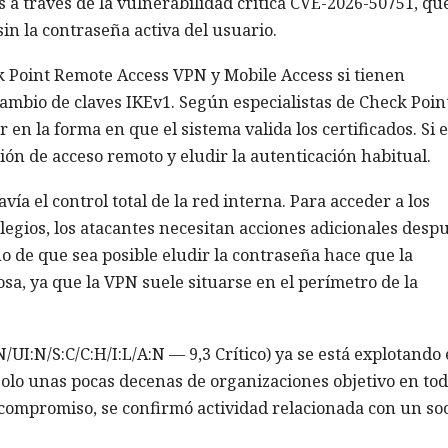
 a través de la vulnerabilidad crítica CVE-2026-50751, qu
in la contraseña activa del usuario.
k Point Remote Access VPN y Mobile Access si tienen
rcambio de claves IKEv1. Según especialistas de Check Poin
en la forma en que el sistema valida los certificados. Si e
ión de acceso remoto y eludir la autenticación habitual.
ía el control total de la red interna. Para acceder a los
egios, los atacantes necesitan acciones adicionales desp
ho de que sea posible eludir la contraseña hace que la
sa, ya que la VPN suele situarse en el perímetro de la
UI:N/S:C/C:H/I:L/A:N — 9,3 Crítico) ya se está explotando
olo unas pocas decenas de organizaciones objetivo en tod
 compromiso, se confirmó actividad relacionada con un so