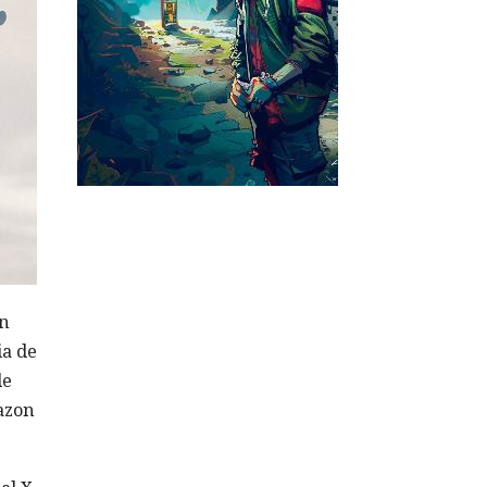
en
ia de
de
azon