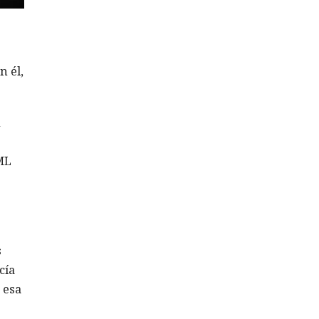
n él,
u
ML
s
cía
 esa