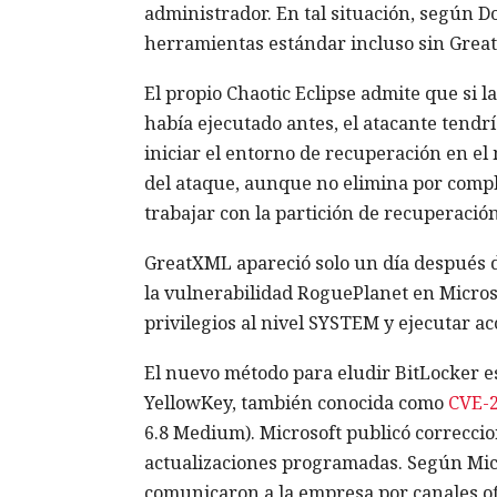
administrador. En tal situación, según D
herramientas estándar incluso sin Grea
El propio Chaotic Eclipse admite que si 
había ejecutado antes, el atacante tend
iniciar el entorno de recuperación en el
del ataque, aunque no elimina por comp
trabajar con la partición de recuperación
GreatXML apareció solo un día después d
la vulnerabilidad RoguePlanet en Microso
privilegios al nivel SYSTEM y ejecutar ac
El nuevo método para eludir BitLocker es
YellowKey, también conocida como
CVE-2
6.8 Medium). Microsoft publicó correcci
actualizaciones programadas. Según Micro
comunicaron a la empresa por canales ofi