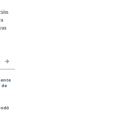
ción
ra
vas
gente
Seis años bajo la lupa:
Inspecciones que
 de
un fallo del kernel de
forzarán su salida del
a
Linux expuso a usuarios
mercado: China toma
del sistema anónimo
represalias contra
Tails
EE. UU. a través de Pal
andó
Alto Networks