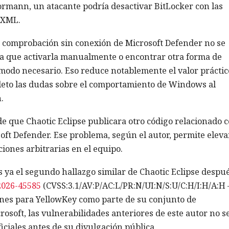
ormann, un atacante podría desactivar BitLocker con las
tXML.
la comprobación sin conexión de Microsoft Defender no se
ría que activarla manualmente o encontrar otra forma de
 modo necesario. Eso reduce notablemente el valor práctic
leto las dudas sobre el comportamiento de Windows al
.
e que Chaotic Eclipse publicara otro código relacionado 
ft Defender. Ese problema, según el autor, permite eleva
ciones arbitrarias en el equipo.
 ya el segundo hallazgo similar de Chaotic Eclipse despu
026-45585
(CVSS:3.1/AV:P/AC:L/PR:N/UI:N/S:U/C:H/I:H/A:H
ones para YellowKey como parte de su conjunto de
soft, las vulnerabilidades anteriores de este autor no s
ciales antes de su divulgación pública.