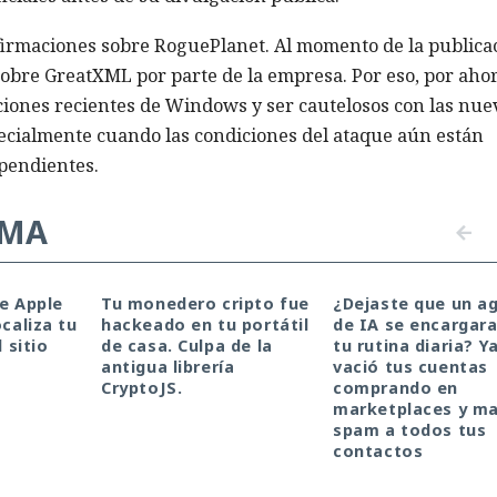
afirmaciones sobre RoguePlanet. Al momento de la publica
obre GreatXML por parte de la empresa. Por eso, por aho
aciones recientes de Windows y ser cautelosos con las nue
pecialmente cuando las condiciones del ataque aún están
ependientes.
EMA
de Apple
Tu monedero cripto fue
¿Dejaste que un a
ocaliza tu
hackeado en tu portátil
de IA se encargara
l sitio
de casa. Culpa de la
tu rutina diaria? Y
antigua librería
vació tus cuentas
CryptoJS.
comprando en
marketplaces y m
spam a todos tus
contactos