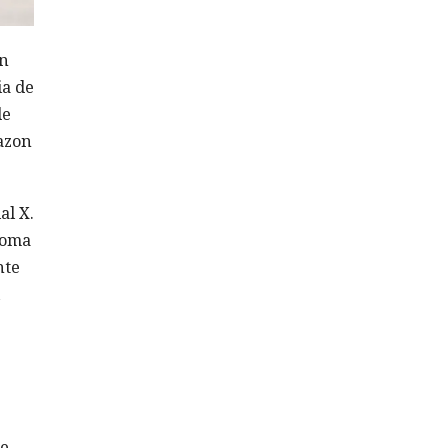
en
ia de
de
azon
al X.
ioma
nte
e,