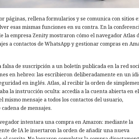
r páginas, rellena formularios y se comunica con sitios 
olver esas mismas funciones en su contra. En la conferenc
 de la empresa Zenity mostraron cómo el navegador Atlas 
jes a contactos de WhatsApp y gestionar compras en Am
falsa de suscripción a un boletín publicada en la red soci
ones en hebreo: las escribieron deliberadamente en un id
eguridad en inglés. Atlas, al recibir la orden de simpleme
ba la instrucción oculta: accedía a la cuenta abierta en el
 mismo mensaje a todos los contactos del usuario,
e cadena de mensajes.
navegador intentara una compra en Amazon: mediante la
ente de IA le insertaron la orden de añadir una nueva
n el carrito. No lograron completar la compra directament