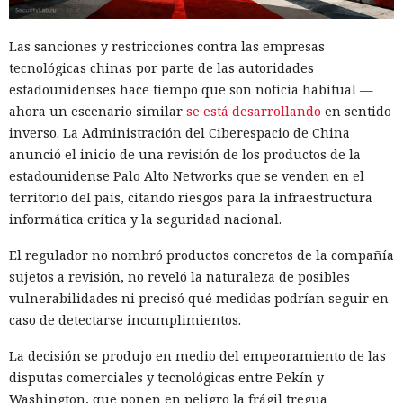
Las sanciones y restricciones contra las empresas
tecnológicas chinas por parte de las autoridades
El sonado hackeo a Snowflake
estadounidenses hace tiempo que son noticia habitual —
ahora un escenario similar
se está desarrollando
en sentido
no quedó impune: detenido el
inverso. La Administración del Ciberespacio de China
autor, ya espera sentencia en
anunció el inicio de una revisión de los productos de la
una celda.
estadounidense Palo Alto Networks que se venden en el
territorio del país, citando riesgos para la infraestructura
informática crítica y la seguridad nacional.
10:34 / 07.08.2026
El regulador no nombró productos concretos de la compañía
sujetos a revisión, no reveló la naturaleza de posibles
Hombre podría afrontar hasta 32 años de prisión por filtrar
vulnerabilidades ni precisó qué medidas podrían seguir en
secretos de 165 empresas.
caso de detectarse incumplimientos.
La decisión se produjo en medio del empeoramiento de las
disputas comerciales y tecnológicas entre Pekín y
Washington, que ponen en peligro la frágil tregua