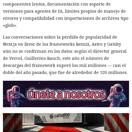
componentes lentos, documentación con soporte de
represalias contra EE. UU. a
versiones para agentes de IA, límites propios de manejo de
través de Palo Alto Networks
errores y compatibilidad con importaciones de archivos tipo
«glob».
12:43 / 07.08.2026
Las conversaciones sobre la pérdida de popularidad de
Next.js en favor de los frameworks Remix, Astro y Gatsby
aún no se confirman en los datos: según el director general
Otra corporación corre el riesgo de repetir la triste suerte de
de Vercel, Guillermo Rauch, este año el número de
sus predecesoras.
descargas del framework superó los mil millones — casi el
doble del año pasado, que fue de alrededor de 520 millones.