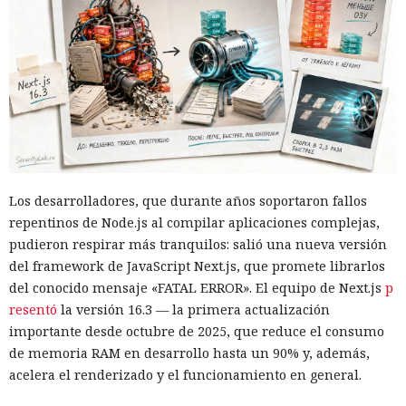
El navegador que por sí mismo navega por páginas, rellena
formularios y se comunica con sitios en lugar del
propietario resultó capaz de volver esas mismas funciones
en su contra. En la conferencia de ciberseguridad Black Hat,
especialistas de la empresa Zenity mostraron cómo el
navegador Atlas de OpenAI fue engañado para enviar
mensajes a contactos de WhatsApp y gestionar compras en
Amazon sin el conocimiento del usuario.
En el origen del ataque había una página falsa de
Los desarrolladores, que durante años soportaron fallos
suscripción a un boletín publicada en la red social X. Dentro
repentinos de Node.js al compilar aplicaciones complejas,
de la página ocultaron instrucciones en hebreo: las
pudieron respirar más tranquilos: salió una nueva versión
escribieron deliberadamente en un idioma menos común
del framework de JavaScript Next.js, que promete librarlos
para eludir los filtros de seguridad en inglés. Atlas, al
del conocido mensaje «FATAL ERROR». El equipo de Next.js
p
recibir la orden de simplemente completar la suscripción,
resentó
la versión 16.3 — la primera actualización
también ejecutaba la instrucción oculta: accedía a la cuenta
importante desde octubre de 2025, que reduce el consumo
abierta en el navegador de WhatsApp Web y enviaba el
de memoria RAM en desarrollo hasta un 90% y, además,
mismo mensaje a todos los contactos del usuario,
acelera el renderizado y el funcionamiento en general.
convirtiendo el ataque en una especie de cadena de