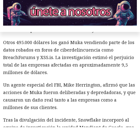
sustraído. El grupo obtuvo alrededor de 2,5 millones de
dólares en rescates; además, Muka chantajeó al menos a
una víctima de forma reiterada, utilizando datos de un
funcionario público en activo o retirado y de su familia.
Otros 495.000 dólares los ganó Muka vendiendo parte de los
datos robados en foros de ciberdelincuencia como
BreachForums y XSS.is. La investigación estimó el perjuicio
total de las empresas afectadas en aproximadamente 9,5
millones de dólares.
Un agente especial del FBI, Mike Herrington, afirmó que las
acciones de Muka fueron deliberadas y depredadoras, y que
causaron un daño real tanto a las empresas como a
millones de sus clientes.
Tras la divulgación del incidente, Snowflake incorporó al
equipo de investigación la unidad Mandiant de Google, que
no detectó problemas en la seguridad de la propia