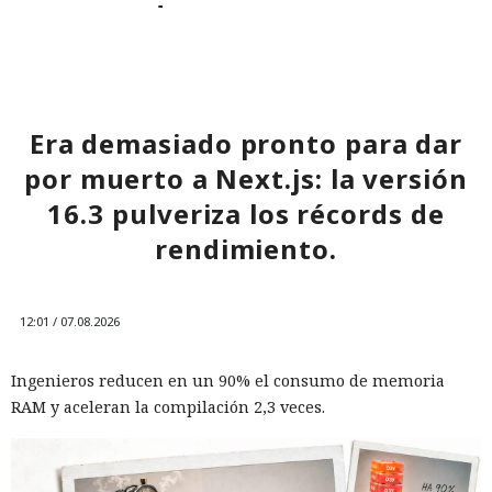
a todos tus contactos
13:36 / 07.08.2026
Era demasiado pronto para dar
Un comando oculto en hebreo eludió la seguridad de Atlas y
por muerto a Next.js: la versión
otros navegadores con IA.
16.3 pulveriza los récords de
rendimiento.
12:01 / 07.08.2026
Ingenieros reducen en un 90% el consumo de memoria
RAM y aceleran la compilación 2,3 veces.