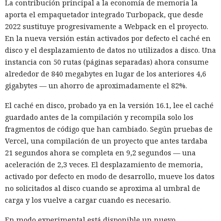
La contribución principal a la economía de memoria la
mensajes.
aporta el empaquetador integrado Turbopack, que desde
De forma similar, consiguieron que el navegador intentara
2022 sustituye progresivamente a Webpack en el proyecto.
una compra en Amazon: mediante la misma página de
En la nueva versión están activados por defecto el caché en
suscripción falsa, al agente de IA le insertaron la orden de
disco y el desplazamiento de datos no utilizados a disco. Una
añadir una nueva dirección de envío y poner una tableta en
instancia con 50 rutas (páginas separadas) ahora consume
el carrito. No lograron completar la compra directamente,
alrededor de 840 megabytes en lugar de los anteriores 4,6
ya que OpenAI protegió esa operación por separado.
gigabytes — un ahorro de aproximadamente el 82%.
Entonces forzaron al sistema a solicitar la compra al
El caché en disco, probado ya en la versión 16.1, lee el caché
asistente integrado de Amazon, Rufus, y este la ejecutó al
guardado antes de la compilación y recompila solo los
considerar la petición como una interacción de cliente
fragmentos de código que han cambiado. Según pruebas de
habitual.
Vercel, una compilación de un proyecto que antes tardaba
Según el representante de Zenity Michael Bargury, de entre
21 segundos ahora se completa en 9,2 segundos — una
todos los navegadores con IA probados, Atlas contaba con
aceleración de 2,3 veces. El desplazamiento de memoria,
más barreras de seguridad, pero aun así consiguieron
activado por defecto en modo de desarrollo, mueve los datos
sortearlas. Otros productos evaluados —de Google,
no solicitados al disco cuando se aproxima al umbral de
Anthropic, Microsoft y Perplexity— resultaron ser aún más
carga y los vuelve a cargar cuando es necesario.
vulnerables. En total, los especialistas encontraron
En modo experimental está disponible un nuevo