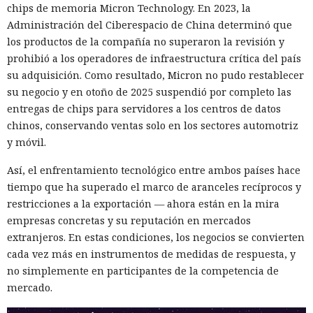
chips de memoria Micron Technology. En 2023, la
Muka y sus cómplices utilizaron credenciales robadas para
Administración del Ciberespacio de China determinó que
acceder a cuentas de Snowflake y robaron información de al
los productos de la compañía no superaron la revisión y
menos 165 empresas. Entre las afectadas se encuentran
prohibió a los operadores de infraestructura crítica del país
AT&T, Ticketmaster, Advance Auto Parts, Neiman Marcus,
su adquisición. Como resultado, Micron no pudo restablecer
Santander, LendingTree y uno de los distritos escolares más
su negocio y en otoño de 2025 suspendió por completo las
grandes de Estados Unidos.
entregas de chips para servidores a los centros de datos
La magnitud de las filtraciones fue enorme: en el caso de
chinos, conservando ventas solo en los sectores automotriz
AT&T se trató de registros de llamadas y mensajes de más
y móvil.
de 100 millones de abonados, y el hackeo a Ticketmaster
Así, el enfrentamiento tecnológico entre ambos países hace
afectó a alrededor de 560 millones de usuarios.
tiempo que ha superado el marco de aranceles recíprocos y
Según la investigación, los hackeos ocurrieron entre febrero
restricciones a la exportación — ahora están en la mira
y octubre de 2024. Los atacantes accedieron a cuentas
empresas concretas y su reputación en mercados
bancarias, información financiera, números de registro de
extranjeros. En estas condiciones, los negocios se convierten
la Administración para el Control de Drogas, licencias de
cada vez más en instrumentos de medidas de respuesta, y
conducir, pasaportes y números de seguridad social.
no simplemente en participantes de la competencia de
mercado.
Tras robar los datos, los hackers extorsionaban a las
empresas exigiendo dinero y amenazando con publicar lo