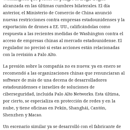
alcanzada en las últimas cumbres bilaterales. El día
anterior, el Ministerio de Comercio de China anunció
nuevas restricciones contra empresas estadounidenses y la
exportación de drones a EE. UU., calificándolas como
respuesta a las recientes medidas de Washington contra el
acceso de empresas chinas al mercado estadounidense. El
regulador no precisó si estas acciones están relacionadas
con la revisión a Palo Alto.
El canadiense Connor Riley Muka ganó dinero durante
muchos meses con datos robados de otras personas, antes
La presión sobre la compañía no es nueva: ya en enero se
de ser detenido y entregado a la justicia estadounidense por
recomendó a las organizaciones chinas que renunciaran al
uno de los mayores hackeos de los últimos años — ataque a
software de más de una decena de desarrolladores
la plataforma en la nube Snowflake.
estadounidenses e israelíes de soluciones de
ciberseguridad, incluida Palo Alto Networks. Esta última,
Muka, de 26 años, se declaró culpable de cargos de fraude
por cierto, se especializa en protección de redes y en la
informático y telefónico, robo agravado de datos personales
nube, y tiene oficinas en Pekín, Shanghái, Cantón,
y conspiración en un tribunal federal del estado de
Shenzhen y Macao.
Washington. Su sentencia se dictará el 27 de octubre; la
pena máxima es de hasta 32 años de prisión.
Un escenario similar ya se desarrolló con el fabricante de