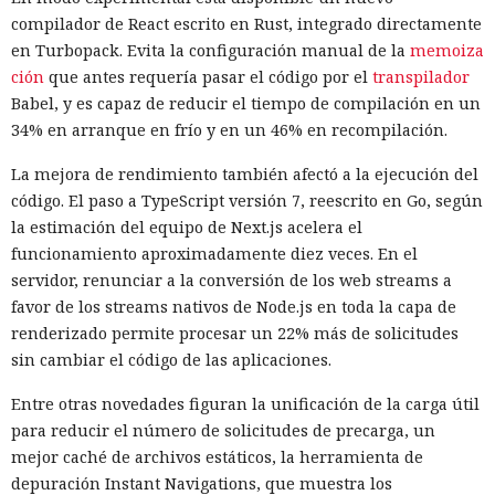
alrededor de veinte fallos que permiten acceder a archivos
compilador de React escrito en Rust, integrado directamente
en el equipo, a gestores de contraseñas y al historial del
en Turbopack. Evita la configuración manual de la
memoiza
navegador.
ción
que antes requería pasar el código por el
transpilador
Zenity comunicó los hallazgos a OpenAI ya en enero. La
Babel, y es capaz de reducir el tiempo de compilación en un
compañía confirmó que luego reforzó la protección de Atlas
34% en arranque en frío y en un 46% en recompilación.
y que aplicó las mismas medidas a las funciones de
La mejora de rendimiento también afectó a la ejecución del
navegador en la aplicación ChatGPT. La propia compañía
código. El paso a TypeScript versión 7, reescrito en Go, según
dejará de mantener Atlas el 9 de agosto. Como alternativa,
la estimación del equipo de Next.js acelera el
OpenAI
ofrece a los usuarios
la aplicación de escritorio
funcionamiento aproximadamente diez veces. En el
ChatGPT o la extensión para Chrome.
servidor, renunciar a la conversión de los web streams a
En Zenity subrayan que los ataques descritos se basan en la
favor de los streams nativos de Node.js en toda la capa de
sustitución de instrucciones dentro de páginas que parecen
renderizado permite procesar un 22% más de solicitudes
normales, por lo que confiar únicamente en las
sin cambiar el código de las aplicaciones.
comprobaciones integradas de la IA no es suficiente: se
Entre otras novedades figuran la unificación de la carga útil
necesitan restricciones más estrictas, que no dependan del
para reducir el número de solicitudes de precarga, un
criterio del propio modelo, sobre qué acciones y con qué
Inspecciones que forzarán su
mejor caché de archivos estáticos, la herramienta de
nivel de acceso puede ejecutar el navegador de forma
salida del mercado: China toma
depuración Instant Navigations, que muestra los
automática.